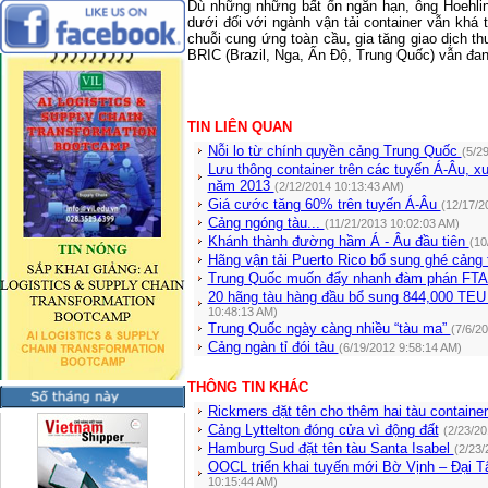
Dù những những bất ổn ngắn hạn, ông Hoehlin
dưới đối với ngành vận tải container vẫn khá 
chuỗi cung ứng toàn cầu, gia tăng giao dịch t
BRIC (Brazil, Nga, Ấn Độ, Trung Quốc) vẫn đang
TIN LIÊN QUAN
Nỗi lo từ chính quyền cảng Trung Quốc
(5/2
Lưu thông container trên các tuyến Á-Âu, 
năm 2013
(2/12/2014 10:13:43 AM)
Giá cước tăng 60% trên tuyến Á-Âu
(12/17/2
Cảng ngóng tàu...
(11/21/2013 10:02:03 AM)
Khánh thành đường hầm Á - Âu đầu tiên
(10
Hãng vận tải Puerto Rico bổ sung ghé cảng 
Trung Quốc muốn đẩy nhanh đàm phán FTA
20 hãng tàu hàng đầu bổ sung 844,000 TEU 
10:48:13 AM)
Trung Quốc ngày càng nhiều “tàu ma”
(7/6/2
Cảng ngàn tỉ đói tàu
(6/19/2012 9:58:14 AM)
THÔNG TIN KHÁC
Rickmers đặt tên cho thêm hai tàu containe
Cảng Lyttelton đóng cửa vì động đất
(2/23/20
Hamburg Sud đặt tên tàu Santa Isabel
(2/23/
OOCL triển khai tuyến mới Bờ Vịnh – Đại 
10:15:44 AM)