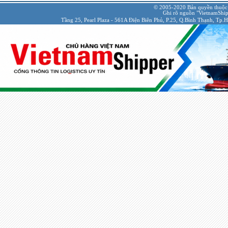
© 2005-2020 Bản quyền thuộc
Ghi rõ nguồn "VietnamShipp
Tầng 25, Pearl Plaza - 561A Điện Biên Phủ, P.25, Q.Bình Thạnh, Tp.