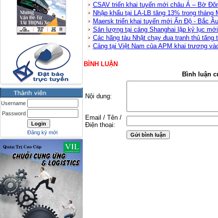
CSAV triển khai tuyến mới châu Á – Bờ Đô
Nhập khẩu tại LA-LB tăng 13% trong tháng 
Maersk triển khai tuyến mới Ấn Độ - Bắc Â
Sản lượng tại cảng Shanghai lập kỷ lục mới
Các hãng tàu Nhật chạy đua tranh thủ tăng 
Cảng tại Việt Nam của APM khai trương và
BÌNH LUẬN
Bình luận c
Nội dung:
Username
Password
Email / Tên /
Điện thoại:
Đăng ký mới