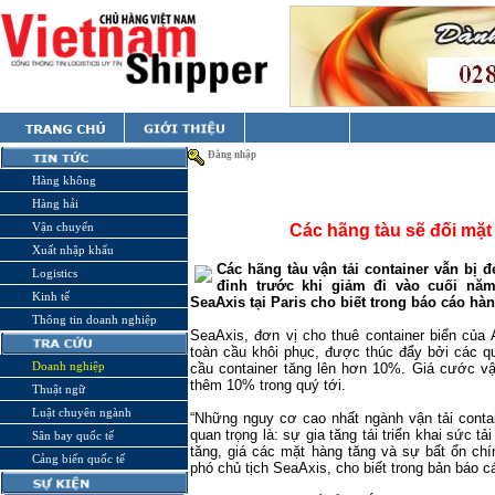
Đăng nhập
Hàng không
Hàng hải
Vận chuyển
Các hãng tàu sẽ đối mặt 
Xuất nhập khẩu
Các hãng tàu vận tải container vẫn bị đ
Logistics
đỉnh trước khi giảm đi vào cuối năm
Kinh tế
SeaAxis tại Paris cho biết trong báo cáo hàn
Thông tin doanh nghiệp
SeaAxis, đơn vị cho thuê container biển của 
toàn cầu khôi phục, được thúc đẩy bởi các qu
Doanh nghiệp
cầu container tăng lên hơn 10%. Giá cước vậ
thêm 10% trong quý tới.
Thuật ngữ
Luật chuyên ngành
“Những nguy cơ cao nhất ngành vận tải contai
quan trọng là: sự gia tăng tái triển khai sức tải
Sân bay quốc tế
tăng, giá các mặt hàng tăng và sự bất ổn chín
Cảng biển quốc tế
phó chủ tịch SeaAxis, cho biết trong bản báo c