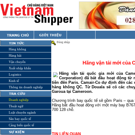
Đăng nhập
Hàng không
Hàng hải
Vận chuyển
Hãng vận tải mới của 
Xuất nhập khẩu
Hãng vận tải quốc gia mới của Came
Logistics
Corporation) đã bát đầu hoạt động từ
Kinh tế
tiên đến Paris. Camair-Co dự định đến các 
hàng không QC. Từ Douala sẽ có các chuyế
Thông tin doanh nghiệp
Garoua tại
Cameroon
.
Doanh nghiệp
Chương trình bay quốc tế sẽ gồm
Paris
– qua 
Hãng bắt đầu hoạt động với một máy bay B76
Thuật ngữ
700 128 chỗ.
Luật chuyên ngành
Sân bay quốc tế
Cảng biển quốc tế
TIN LIÊN QUAN