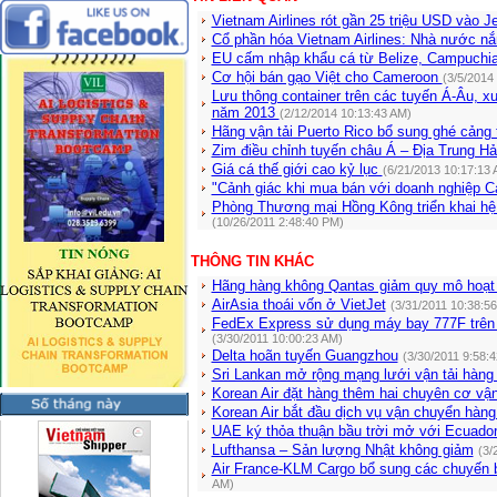
Vietnam Airlines rót gần 25 triệu USD vào Je
Cổ phần hóa Vietnam Airlines: Nhà nước 
EU cấm nhập khẩu cá từ Belize, Campuchi
Cơ hội bán gạo Việt cho Cameroon
(3/5/2014
Lưu thông container trên các tuyến Á-Âu, 
năm 2013
(2/12/2014 10:13:43 AM)
Hãng vận tải Puerto Rico bổ sung ghé cảng 
Zim điều chỉnh tuyến châu Á – Địa Trung H
Giá cá thế giới cao kỷ lục
(6/21/2013 10:17:13 
"Cảnh giác khi mua bán với doanh nghiệp 
Phòng Thương mại Hồng Kông triển khai hệ
(10/26/2011 2:48:40 PM)
THÔNG TIN KHÁC
Hãng hàng không Qantas giảm quy mô hoạt
AirAsia thoái vốn ở VietJet
(3/31/2011 10:38:5
FedEx Express sử dụng máy bay 777F trên
(3/30/2011 10:00:23 AM)
Delta hoãn tuyến Guangzhou
(3/30/2011 9:58:
Sri Lankan mở rộng mạng lưới vận tải hàng
Korean Air đặt hàng thêm hai chuyên cơ vận
Korean Air bắt đầu dịch vụ vận chuyển hàn
UAE ký thỏa thuận bầu trời mở với Ecuado
Lufthansa – Sản lượng Nhật không giảm
(3/
Air France-KLM Cargo bổ sung các chuyến
AM)