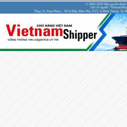
© 2005-2020 Bản quyền thuộc
Ghi rõ nguồn "VietnamShipp
Tầng 25, Pearl Plaza - 561A Điện Biên Phủ, P.25, Q.Bình Thạnh, Tp.