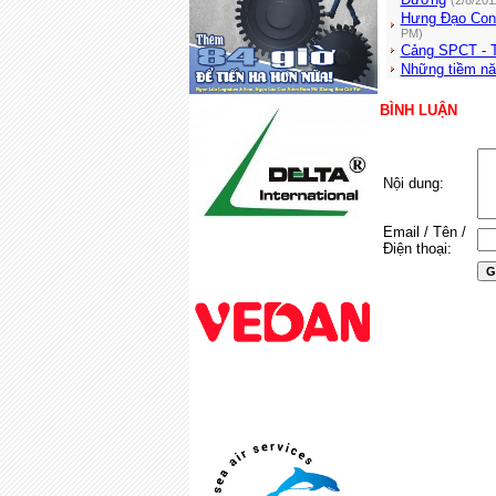
(2/8/201
Hưng Đạo Conta
PM)
Cảng SPCT - 
Những tiềm nă
BÌNH LUẬN
Nội dung:
Email / Tên /
Điện thoại: