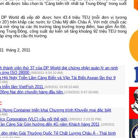
 nơi đã được bầu chọn là “Cảng biển tốt nhất tại Trung Đông” trong suốt
 DP World đã xếp dỡ được hơn 43.4 triệu TEU (mỗi đơn vị tương
r 20’) trên khắp các nước từ Châu Mỹ đến Châu Á. Với một chuỗi các
và mở rộng tại các thị trường tăng trưởng trọng điểm, bao gồm Ấn Độ,
ng Trung Đông, công suất dự kiến sẽ tăng khoảng 92 triệu TEU trong
áp ứng nhu cầu thị trường.
11
tháng 2, 2011
 thành viên thứ 37 của DP World đạt chứng nhận quản lý an ninh
g ứng ISO 28000
(9/6/2011 9:54:10 AM)
 Hội Nghị Triễn Lãm Cảng Biển và Vận Tải Biển Asean lần thứ 9
02 AM)
 triễn lãm VietFish 2011
(6/9/2011 10:58:10 AM)
ồng Nai đón chuyến hàng đầu tiên
(1/26/2011 9:47:18 AM)
C
 Hưng Container triển khai Chương trình Khuyến mại đặc biệt
5 AM)
ics Corporation (VLC) cầu nối thế giới
(2/8/2011 2:23:32 PM)
Tân Cảng Sài Gòn hướng đến 4G năm Khách hàng 2011
(2/8/2011
đón nhận Giải Thưởng Quốc Tế Chất Lượng Châu Á - Thái bình