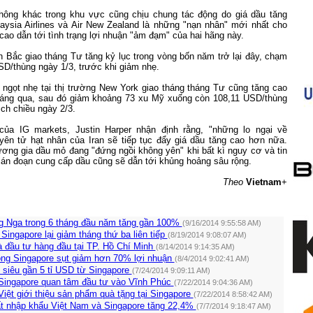
ông khác trong khu vực cũng chịu chung tác động do giá dầu tăng
laysia Airlines và Air New Zealand là những "nạn nhân" mới nhất cho
 cao dẫn tới tình trạng lợi nhuận "ảm đạm" của hai hãng này.
n Bắc giao tháng Tư tăng kỷ lục trong vòng bốn năm trở lại đây, chạm
D/thùng ngày 1/3, trước khi giảm nhẹ.
 ngọt nhẹ tại thị trường New York giao tháng tháng Tư cũng tăng cao
tháng qua, sau đó giảm khoảng 73 xu Mỹ xuống còn 108,11 USD/thùng
ịch chiều ngày 2/3.
của IG markets, Justin Harper nhận định rằng, "những lo ngại về
uyên tử hạt nhân của
Iran
sẽ tiếp tục đẩy giá dầu tăng cao hơn nữa.
ơng gia dầu mỏ đang "đứng ngồi không yên" khi bất kì nguy cơ và tin
ián đoạn cung cấp dầu cũng sẽ dẫn tới khủng hoảng sâu rộng.
Theo
Vietnam
+
g Nga trong 6 tháng đầu năm tăng gần 100%
(9/16/2014 9:55:58 AM)
Singapore lại giảm tháng thứ ba liên tiếp
(8/19/2014 9:08:07 AM)
à đầu tư hàng đầu tại TP. Hồ Chí Minh
(8/14/2014 9:14:35 AM)
ng Singapore sụt giảm hơn 70% lợi nhuận
(8/4/2014 9:02:41 AM)
 siêu gần 5 tỉ USD từ Singapore
(7/24/2014 9:09:11 AM)
Singapore quan tâm đầu tư vào Vĩnh Phúc
(7/22/2014 9:04:36 AM)
iệt giới thiệu sản phẩm quà tặng tại Singapore
(7/22/2014 8:58:42 AM)
t nhập khẩu Việt Nam và Singapore tăng 22,4%
(7/7/2014 9:18:47 AM)