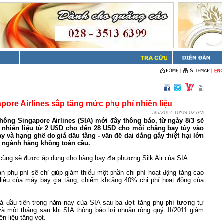
pore Airlines sắp tăng mức phụ phí nhiên liệu
3/5/2012 10:09:02 AM
ông Singapore Airlines (SIA) mới đây thông báo, từ ngày 8/3 sẽ
 nhiên liệu từ 2 USD cho đến 28 USD cho mỗi chặng bay tùy vào
y và hạng ghế do giá dầu tăng - vấn đề dai dẳng gây thiệt hại lớn
o ngành hàng không toàn cầu.
 cũng sẽ được áp dụng cho hãng bay địa phương Silk Air của SIA.
ản phụ phí sẽ chỉ giúp giảm thiểu một phần chi phí hoạt động tăng cao
n liệu của máy bay gia tăng, chiếm khoảng 40% chi phí hoạt động của
giá đầu tiên trong năm nay của SIA sau ba đợt tăng phụ phí tương tự
và một tháng sau khi SIA thông báo lợi nhuận ròng quý III/2011 giảm
n liệu tăng vọt.