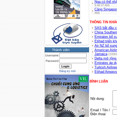
Nga có thể nhậ
9:48:37 AM)
Cảng Singapor
AM)
THÔNG TIN KHÁ
SAS bắt đầu c
China Southe
Emirates bổ su
Etihad triển k
Air NZ bổ sun
American Airli
Jamaica
(2/28/
Username
Delta mở rộng
Password
Emirates áp dụ
Turkish Airlin
Đăng ký mới
Etihad Airways
BÌNH LUẬN
Nội dung:
Email / Tên /
Điện thoại: