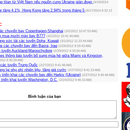
p titan từ Việt Nam nếu nguồn cung Ukraine gián đoạn
(6/19/2014
e tăng 4.1%, Hong Kong tăng 2.94% trong tháng 5
(6/17/2014 8:32:13
C
ác chuyến bay Copenhagen-Shanghai
(3/2/2012 10:47:53 AM)
rn mua mười máy bay B777
(3/2/2012 10:41:49 AM)
ng sức tải các tuyến Doha, Kuwait
(3/1/2012 11:23:44 AM)
hai các chuyến bay đến Basra, Iraq
(2/29/2012 9:33:43 AM)
g tuyến Auckland-Maroochydore
(2/29/2012 9:33:04 AM)
nes thông báo tuyến bổ sung mùa hè giữa Miami và Kingston,
2012 9:35:29 AM)
 các tuyến Trung Quốc
(2/27/2012 9:41:48 AM)
ng lại phụ phí nhiên liệu, tăng giá cước
(2/27/2012 9:41:23 AM)
es triển khai các chuyến bay đến Harkiv (Ukraine)
(2/27/2012 9:40:48 AM)
 triển khai tuyến Washington, D.C.
(2/24/2012 9:46:10 AM)
Bình luận của bạn