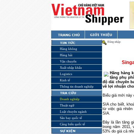
Đăng nhập
Hàng không
Hàng hải
Vận chuyển
Singa
Xuất nhập khẩu
Hãng hàng kh
Logistics
tăng phụ phí
Kinh tế
độ dài chuyến ba
về lợi nhuận ch
Thông tin doanh nghiệp
Biểu giá mới này
Doanh nghiệp
SIA cho biết, kho
Thuật ngữ
từ việc giá nhiê
Luật chuyên ngành
SIA.
Sân bay quốc tế
Đây là lần tăng 
Cảng biển quốc tế
trong năm 2011, 
53% do giá cả nhiê