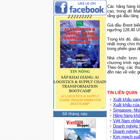
Các hãng hàng kh
cao, trong đó Ma
rằng giá dầu tăng
Giá dầu Brent biể
ngưỡng 128,40 US
Trong khi đó, dầu
nhất trong chín 
trong phiên giao d
Nhà chiến lược 
chương trình ng
Theo ông, các thư
đồn nào về việc g
TIN LIÊN QUAN
Xuất khẩu san
Xuất khẩu của 
Singapore- Nh
Hãng hàng khô
Việt Nam nhập
Doanh nghiệp 
Doanh nghiệp V
Kim ngạch xuấ