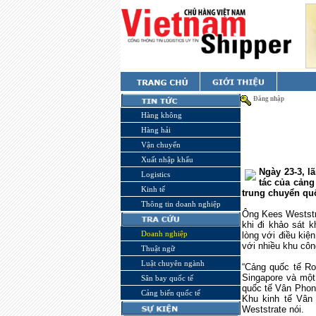
Đăng nhập
Hàng không
Hàng hải
Vận chuyển
Xuất nhập khẩu
Ngày 23-3, l
Logistics
tác của cảng
Kinh tế
trung chuyển qu
Thông tin doanh nghiệp
Ông Kees Weststra
khi đi khảo sát 
Doanh nghiệp
lòng với điều kiệ
với nhiều khu côn
Thuật ngữ
Luật chuyên ngành
“Cảng quốc tế
Ro
Singapore
và một 
Sân bay quốc tế
quốc tế Vân Phong
Cảng biển quốc tế
Khu kinh tế Vân
Weststrate nói.