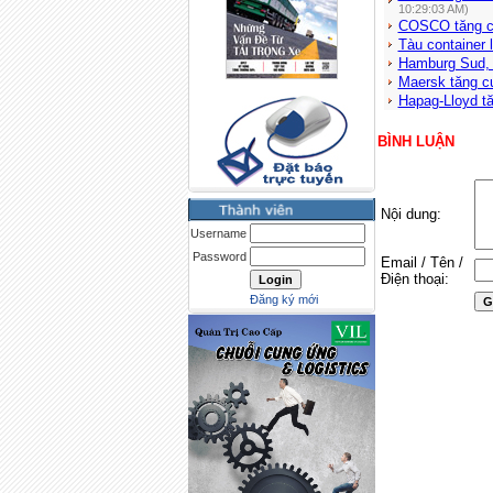
10:29:03 AM)
COSCO tăng c
Tàu container
Hamburg Sud, 
Maersk tăng c
Hapag-Lloyd t
BÌNH LUẬN
Nội dung:
Username
Password
Email / Tên /
Điện thoại:
Đăng ký mới