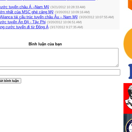
ước tuyến châu Á –Nam Mỹ
(3/21/2012 10:28:33 AM)
 lớn nhất của MSC ghé cảng Mỹ
(3/20/2012 10:09:16 AM)
Alianca tái cấu trúc tuyến châu Âu – Nam Mỹ
(3/20/2012 10:07:55 AM)
ước tuyến Ấn Độ - Tây Phi
(3/20/2012 10:06:51 AM)
ăng cước tuyến đi từ Đông Á
(3/17/2012 9:27:35 AM)
Bình luận của bạn