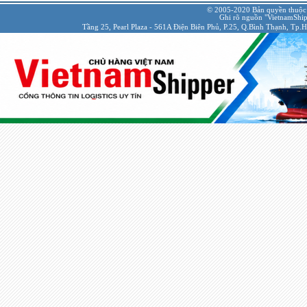
© 2005-2020 Bản quyền thuộc
Ghi rõ nguồn "VietnamShipp
Tầng 25, Pearl Plaza - 561A Điện Biên Phủ, P.25, Q.Bình Thạnh, Tp.