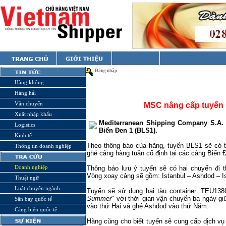
Đăng nhập
Hàng không
Hàng hải
Vận chuyển
MSC nâng cấp tuyến I
Xuất nhập khẩu
Mediterranean Shipping Company S.A.
Logistics
Biển Đen 1 (BLS1).
Kinh tế
Theo thông báo của hãng, tuyến BLS1 sẽ có 
Thông tin doanh nghiệp
ghé cảng hàng tuần cố định tại các cảng Biển 
Doanh nghiệp
Thông báo lưu ý tuyến sẽ có hai chuyến đi 
Vòng xoay cảng sẽ gồm:
Istanbul
–
Ashdod
–
I
Thuật ngữ
Luật chuyên ngành
Tuyến sẽ sử dụng hai tàu container: TEU13
Summer
" với thời gian vận chuyển ba ngày g
Sân bay quốc tế
vào thứ Hai và ghé
Ashdod
vào thứ Năm.
Cảng biển quốc tế
Hãng cũng cho biết tuyến sẽ cung cấp dịch v