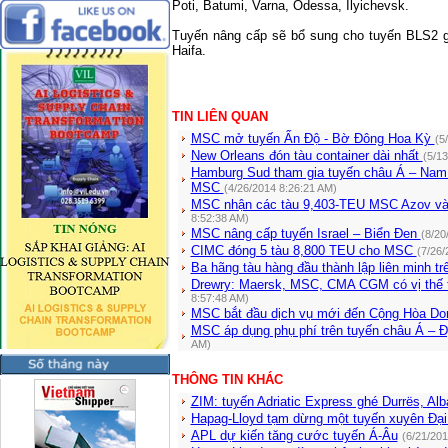
Poti,
Batumi
,
Varna
,
Odessa
, Ilyichevsk.
Tuyến nâng cấp sẽ bổ sung cho tuyến BLS2
Haifa
.
TIN LIÊN QUAN
MSC mở tuyến Ấn Độ - Bờ Đông Hoa Kỳ
(5
New Orleans đón tàu container dài nhất
(5/1
Hamburg Sud tham gia tuyến châu Á – Na
MSC
(4/26/2014 8:26:21 AM)
MSC nhận các tàu 9,403-TEU MSC Azov v
8:52:38 AM)
MSC nâng cấp tuyến Israel – Biển Đen
(8/20
CIMC đóng 5 tàu 8,800 TEU cho MSC
(7/26/
Ba hãng tàu hàng đầu thành lập liên minh t
Drewry: Maersk, MSC, CMA CGM có vị thế 
8:57:48 AM)
MSC bắt đầu dịch vụ mới đến Cộng Hòa Do
MSC áp dụng phụ phí trên tuyến châu Á – Đ
AM)
THÔNG TIN KHÁC
ZIM: tuyến Adriatic Express ghé Durrës, Alb
Hapag-Lloyd tạm dừng một tuyến xuyên Đạ
APL dự kiến tăng cước tuyến Á-Âu
(6/21/20