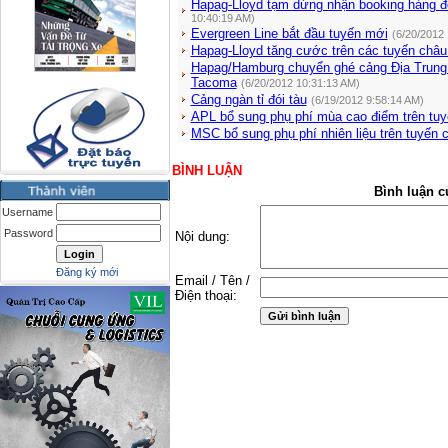
Hapag-Lloyd tạm dừng nhận booking hàng đế
10:40:19 AM)
Evergreen Line bắt đầu tuyến mới
(6/20/2012
Hapag-Lloyd tăng cước trên các tuyến châu
Hapag/Hamburg chuyển ghé cảng Địa Trung
Tacoma
(6/20/2012 10:31:13 AM)
Cảng ngàn tỉ đói tàu
(6/19/2012 9:58:14 AM)
APL bổ sung phụ phí mùa cao điểm trên tu
MSC bổ sung phụ phí nhiên liệu trên tuyến
BÌNH LUẬN
Bình luận c
Username
Password
Nội dung:
Đăng ký mới
Email / Tên /
Điện thoại: