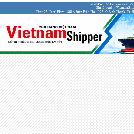
© 2005-2020 Bản quyền thuộc
Ghi rõ nguồn "VietnamShipp
Tầng 25, Pearl Plaza - 561A Điện Biên Phủ, P.25, Q.Bình Thạnh, Tp.