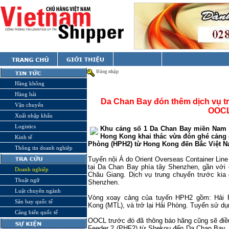
Đăng nhập
Hàng không
Hàng hải
Da Chan Bay đón thêm dịch vụ t
Vận chuyển
OOC
Xuất nhập khẩu
Logistics
Khu cảng số 1 Da Chan Bay miền Nam 
Hong Kong khai thác vừa đón ghé cảng 
Kinh tế
Phòng (HPH2) từ Hong Kong đến Bắc Việt N
Thông tin doanh nghiệp
Tuyến nội Á do Orient Overseas Container Lin
tại Da Chan Bay phía tây Shenzhen, gần với 
Doanh nghiệp
Châu Giang. Dịch vụ trung chuyển trước kia
Thuật ngữ
Shenzhen.
Luật chuyên ngành
Vòng xoay cảng của tuyến HPH2 gồm: Hải 
Sân bay quốc tế
Kong (MTL), và trở lại Hải Phòng. Tuyến sử d
Cảng biển quốc tế
OOCL trước đó đã thông báo hãng cũng sẽ điều 
Feeder 2 (PHF2) từ Shekou đến Da Chan Bay,