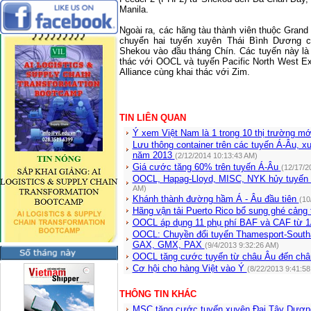
Manila.
Ngoài ra, các hãng tàu thành viên thuộc Grand
chuyển hai tuyến xuyên Thái Bình Dương c
Shekou vào đầu tháng Chín. Các tuyến này là
thác với OOCL và tuyến Pacific North West E
Alliance cùng khai thác với Zim.
TIN LIÊN QUAN
Ý xem Việt Nam là 1 trong 10 thị trường mớ
Lưu thông container trên các tuyến Á-Âu, 
năm 2013
(2/12/2014 10:13:43 AM)
Giá cước tăng 60% trên tuyến Á-Âu
(12/17/2
OOCL, Hapag-Lloyd, MISC, NYK hủy tuyến
AM)
Khánh thành đường hầm Á - Âu đầu tiên
(10
Hãng vận tải Puerto Rico bổ sung ghé cảng 
OOCL áp dụng 11 phụ phí BAF và CAF từ 
OOCL: Chuyền đổi tuyến Thamesport-South
GAX, GMX, PAX
(9/4/2013 9:32:26 AM)
OOCL tăng cước tuyến từ châu Âu đến ch
Cơ hội cho hàng Việt vào Ý
(8/22/2013 9:41:58
THÔNG TIN KHÁC
MSC tăng cước tuyến xuyên Đại Tây Dươn