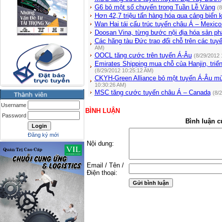
G6 bỏ một số chuyến trong Tuần Lễ Vàng
(8
Hơn 42,7 triệu tấn hàng hóa qua cảng biển
Wan Hai tái cấu trúc tuyến châu Á – Mexic
Doosan Vina, từng bước nội địa hóa sản p
Các hãng tàu Đức trao đổi chỗ trên các tu
AM)
OOCL tăng cước trên tuyến Á-Âu
(8/29/2012 
Emirates Shipping mua chỗ của Hanjin, triể
(8/29/2012 10:25:12 AM)
CKYH-Green Alliance bỏ một tuyến Á-Âu mù
10:30:26 AM)
MSC tăng cước tuyến châu Á – Canada
(8/
Username
BÌNH LUẬN
Password
Bình luận c
Đăng ký mới
Nội dung:
Email / Tên /
Điện thoại: