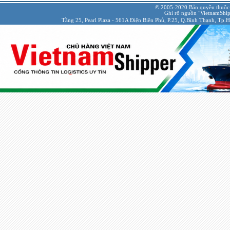
© 2005-2020 Bản quyền thuộc
Ghi rõ nguồn "VietnamShipp
Tầng 25, Pearl Plaza - 561A Điện Biên Phủ, P.25, Q.Bình Thạnh, Tp.