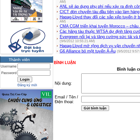
AM)
ANL sẽ áp dụng phụ phí nếu xảy ra đình cô
CICT đón chuyến tàu đầu tiên vào làm hàng
Hapag-Lloyd thay đổi các sắp xếp tuyến ở 
AM)
CMA CGM triển khai tuyến Morocco – châu
Các hãng tàu thuộc WTSA dự định tăng cư
Evergreen nối lại và tăng cường sức tải và 
(9/6/2012 10:55:21 AM)
Hapag-Lloyd mở rộng dịch vụ vận chuyển n
G6 Alliance bỏ một tuyến Á-Âu
(9/5/2012 9:57
BÌNH LUẬN
Username
Bình luận c
Password
Nội dung:
Đăng ký mới
Email / Tên /
Điện thoại: