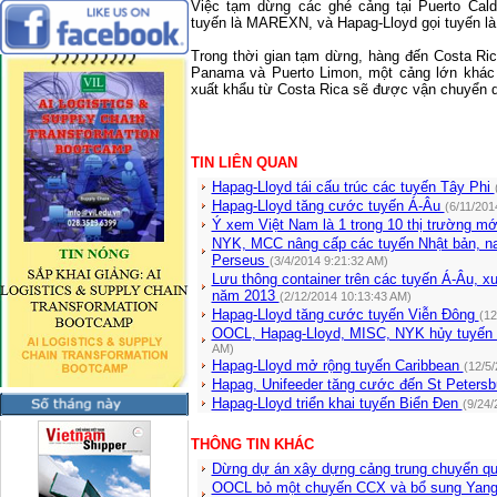
Việc tạm dừng các ghé cảng tại Puerto Cald
tuyến là MAREXN, và Hapag-Lloyd gọi tuyến l
Trong thời gian tạm dừng, hàng đến Costa Ri
Panama và Puerto Limon, một cảng lớn khác 
xuất khẩu từ
Costa Rica
sẽ được vận chuyển q
TIN LIÊN QUAN
Hapag-Lloyd tái cấu trúc các tuyến Tây Phi
Hapag-Lloyd tăng cước tuyến Á-Âu
(6/11/201
Ý xem Việt Nam là 1 trong 10 thị trường mớ
NYK, MCC nâng cấp các tuyến Nhật bản, na
Perseus
(3/4/2014 9:21:32 AM)
Lưu thông container trên các tuyến Á-Âu, 
năm 2013
(2/12/2014 10:13:43 AM)
Hapag-Lloyd tăng cước tuyến Viễn Đông
(12
OOCL, Hapag-Lloyd, MISC, NYK hủy tuyến
AM)
Hapag-Lloyd mở rộng tuyến Caribbean
(12/5
Hapag, Unifeeder tăng cước đến St Petersb
Hapag-Lloyd triển khai tuyến Biển Đen
(9/24/
THÔNG TIN KHÁC
Dừng dự án xây dựng cảng trung chuyển q
OOCL bỏ một chuyến CCX và bổ sung Yang