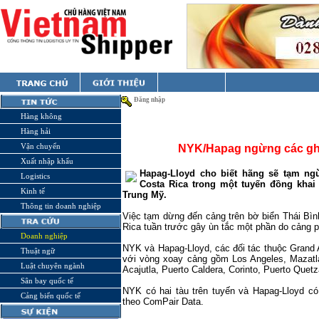
Đăng nhập
Hàng không
Hàng hải
Vận chuyển
NYK/Hapag ngừng các ghé
Xuất nhập khẩu
Hapag-Lloyd cho biết hãng sẽ tạm ngừ
Logistics
Costa Rica trong một tuyến đồng khai
Kinh tế
Trung Mỹ.
Thông tin doanh nghiệp
Việc tạm dừng đến cảng trên bờ biển Thái Bìn
Rica
tuần trước gây ùn tắc một phần do cảng ph
Doanh nghiệp
NYK và Hapag-Lloyd, các đối tác thuộc Grand A
Thuật ngữ
với vòng xoay cảng gồm Los Angeles, Mazatla
Luật chuyên ngành
Acajutla, Puerto Caldera, Corinto, Puerto Quetz
Sân bay quốc tế
NYK có hai tàu trên tuyến và Hapag-Lloyd có
Cảng biển quốc tế
theo ComPair Data.