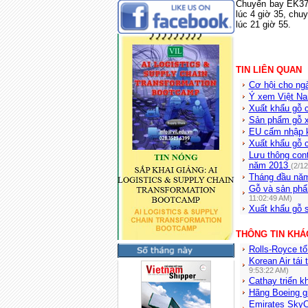
Chuyến bay EK379
lúc 4 giờ 35, ch
lúc 21 giờ 55.
TIN LIÊN QUAN
Cơ hội cho ng
Ý xem Việt Nam
Xuất khẩu gỗ 
Sản phẩm gỗ x
EU cấm nhập k
Xuất khẩu gỗ c
Lưu thông cont
năm 2013
(2/1
Tháng đầu năm
Gỗ và sản phẩm
11:02:49 AM)
Xuất khẩu gỗ s
THÔNG TIN KHÁ
Rolls-Royce tổ
Korean Air tái
9:53:22 AM)
Cathay triển k
Hãng Boeing gi
Emirates SkyCa