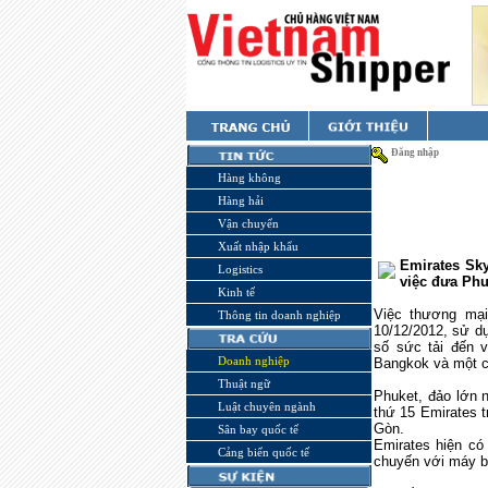
Đăng nhập
Hàng không
Hàng hải
Vận chuyển
Xuất nhập khẩu
Emirates Sk
Logistics
việc đưa Phu
Kinh tế
Việc thương mại
Thông tin doanh nghiệp
10/12/2012, sử d
số sức tải đến v
Doanh nghiệp
Bangkok và một c
Thuật ngữ
Phuket, đảo lớn 
Luật chuyên ngành
thứ 15 Emirates t
Gòn.
Sân bay quốc tế
Emirates hiện c
Cảng biển quốc tế
chuyến với máy 