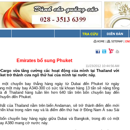
Emirates bổ sung Phuket
11/23/2012 10:44:56 AM
yCargo vừa tăng cường các hoạt động của mình tại
Thailand
với
ket trở thành cửa ngõ thứ hai của mình tại nước này.
 một chuyến bay thẳng hàng ngày từ Dubai đến Phuket từ ngày
ụng một máy bay A340-300 có sức tải khoan hàng 13 tấn sẽ nâng tổng
à đi Thailand hàng tuần lên hơn 640 tấn trên bốn chuyến bay đến
huyến đến Phuket.
nhất của Thailand nằm trên biển Andaman, sẽ trở thành điểm đến mới
riển khai trong năm nay và là điểm đến thứ hai ở Đông Nam Á sau Sài
ó bốn chuyến bay hàng ngày giữa
Dubai
và
Bangkok
, trong đó có một
bay A380 mang cờ nước này.