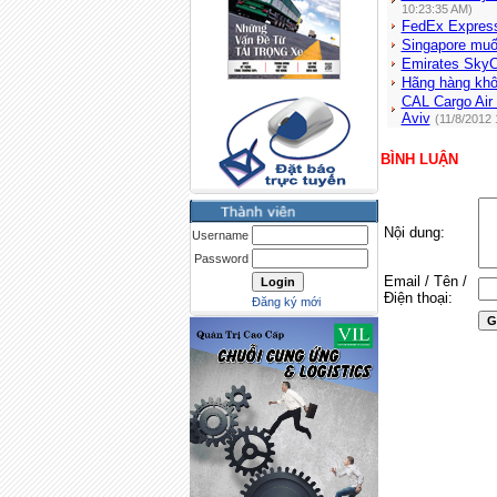
10:23:35 AM)
FedEx Express
Singapore muố
Emirates SkyC
Hãng hàng khô
CAL Cargo Air 
Aviv
(11/8/2012 
BÌNH LUẬN
Nội dung:
Username
Password
Email / Tên /
Điện thoại:
Đăng ký mới