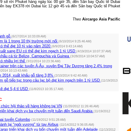
 sẽ rời Phuket hàng ngày lúc 00 giờ 35, đến Sân bay Quốc tế
Dubai
uyến bay EK378 rời
Dubai
lúc 12 giờ 45 và đến Sân bay Quốc tế Phuket
Theo
Aircargo Asia Pacific
ành gỗ
(6/17/2014 10:33:09 AM)
 là 1 trong 10 thị trường mới nổi
(6/10/2014 9:25:46 AM)
có thể đạt 10 tỷ vào năm 2020
(6/9/2014 9:43:14 AM)
uất sang EU có thể đạt kim ngạch 1 tỷ USD
(4/19/2014 10:07:37 AM)
hẩu cá từ Belize, Campuchia và Guinea
(3/28/2014 10:04:57 AM)
ó nhiều lợi thế
(3/11/2014 10:23:36 AM)
ainer trên các tuyến Á-Âu, xuyên Đại Tây Dương tăng 2.4% trong
2/2014 10:13:43 AM)
 2014, xuất khẩu gỗ tăng 3,8%
(2/10/2014 9:42:40 AM)
 gỗ tiếp tục trong câu lạc bộ đạt kim ngạch trên 1 tỷ USD
(11/19/2013
ẽ đạt 5,4 tỉ USD
(11/8/2013 10:35:17 AM)
C
 chức hội thảo về hàng không tại VN
(11/20/2012 11:26:46 AM)
 triển khai dịch vụ ba chuyến một tuần đến Saudi Arabia
(11/19/2012
hai tuyến Colombo
(11/19/2012 9:51:28 AM)
ành lại "ngôi vương" từ tay Airbus
(11/14/2012 9:36:05 AM)
rgo triển khai dịch vụ bốn chuyến một tuần đến Adelaide
(11/13/2012