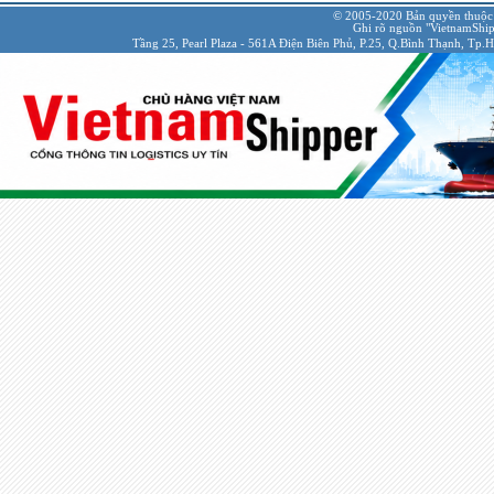
© 2005-2020 Bản quyền thuộc
Ghi rõ nguồn "VietnamShipp
Tầng 25, Pearl Plaza - 561A Điện Biên Phủ, P.25, Q.Bình Thạnh, Tp.