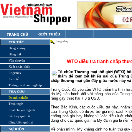
Đăng nhập
Hàng không
Hàng hải
Vận chuyển
WTO điều tra tranh chấp thư
Xuất nhập khẩu
Tổ chức Thương mại thế giới (WTO) hôm
Logistics
thẩm để xem xét khiếu nại của Trung 
Kinh tế
chấp thương mại gần đây giữa nước này và
Thông tin doanh nghiệp
Trung Quốc đã yêu cầu WTO thẩm tra tính hợp 
do Mỹ tiến hành đối với hàng hóa của Trun
Doanh nghiệp
rằng gây thiệt hại 7,3 tỉ USD.
Thuật ngữ
Theo Bắc Kinh, các cuộc điều tra này, nhằm 
Luật chuyên ngành
của Trung Quốc có được trợ giá một cách khô
chống phá giá hay không vì “các điều luật ch
Sân bay quốc tế
dụng cho các quốc gia mà Mỹ đánh giá là nền ki
Cảng biển quốc tế
Về phần mình, Mỹ khẳng định họ tuân thủ quy