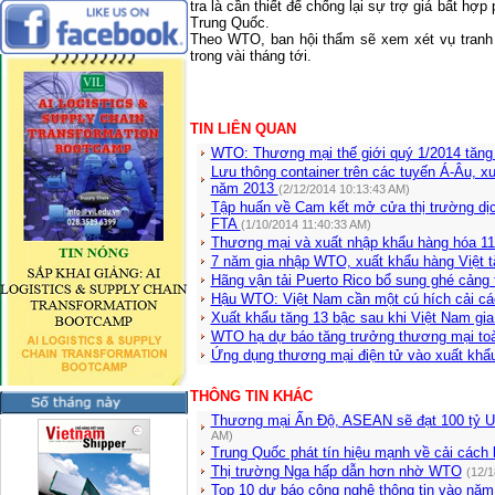
tra là cần thiết để chống lại sự trợ giá bất hợ
Trung Quốc.
Theo WTO, ban hội thẩm sẽ xem xét vụ tranh c
trong vài tháng tới.
TIN LIÊN QUAN
WTO: Thương mại thế giới quý 1/2014 tăn
Lưu thông container trên các tuyến Á-Âu, 
năm 2013
(2/12/2014 10:13:43 AM)
Tập huấn về Cam kết mở cửa thị trường dịc
FTA
(1/10/2014 11:40:33 AM)
Thương mại và xuất nhập khẩu hàng hóa 1
7 năm gia nhập WTO, xuất khẩu hàng Việt 
Hãng vận tải Puerto Rico bổ sung ghé cảng 
Hậu WTO: Việt Nam cần một cú hích cải c
Xuất khẩu tăng 13 bậc sau khi Việt Nam g
WTO hạ dự báo tăng trưởng thương mại to
Ứng dụng thương mại điện tử vào xuất kh
THÔNG TIN KHÁC
Thương mại Ấn Độ, ASEAN sẽ đạt 100 tỷ 
AM)
Trung Quốc phát tín hiệu mạnh về cải cách 
Thị trường Nga hấp dẫn hơn nhờ WTO
(12/1
Top 10 dự báo công nghệ thông tin vào năm