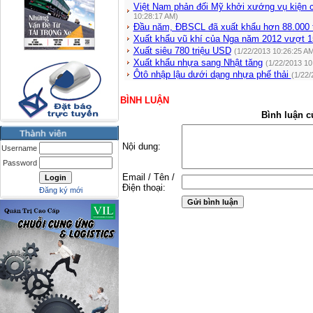
Việt Nam phản đối Mỹ khởi xướng vụ kiện c
10:28:17 AM)
Đầu năm, ĐBSCL đã xuất khẩu hơn 88.000 
Xuất khẩu vũ khí của Nga năm 2012 vượt 1
Xuất siêu 780 triệu USD
(1/22/2013 10:26:25 A
Xuất khẩu nhựa sang Nhật tăng
(1/22/2013 10
Ôtô nhập lậu dưới dạng nhựa phế thải
(1/22/
BÌNH LUẬN
Bình luận c
Nội dung:
Username
Password
Email / Tên /
Điện thoại:
Đăng ký mới