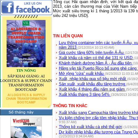
Tổng cục Hải quan nhận định, với kết quả đ
2013, cán cân thương mại của Việt
Nam
tiếp
Mức xuất siêu trong kì 1 tháng 1/2013 là 139 
siêu 242 triệu USD).
TIN LIÊN QUAN
Lưu thông container trên các tuyến Á-Âu, 
năm 2013
(2/12/2014 10:13:43 AM)
Giá cước tăng 60% trên tuyến Á-Âu
(12/17/2
Xuất khẩu cả năm có thể đạt 131 tỷ USD
(1
Khánh thành đường hầm Á - Âu đầu tiên
(10
Hãng vận tải Puerto Rico bổ sung ghé cảng 
Mở rộng “cửa” xuất khẩu
(9/23/2013 11:03:11 A
Xuất, nhập khẩu qua số liệu mới nhất
(6/18/
Sản xuất, xuất khẩu đều tăng trưởng
(6/4/20
Xuất khẩu 4 tháng đầu năm sụt giảm
(5/14/2
Xuất khẩu tháng 3 tăng 54%
(3/26/2013 10:02:
THÔNG TIN KHÁC
Xuất khẩu sang Campuchia tăng trưởng khá
Vụ kiện chống trợ cấp tôm nhập khẩu: Thu
9:55:37 AM)
Thống kê xuất khẩu cà phê thế giới
(1/23/201
Dự kiến nhập khẩu đậu tương của Trung Qu
(1/23/2013 9:34:04 AM)