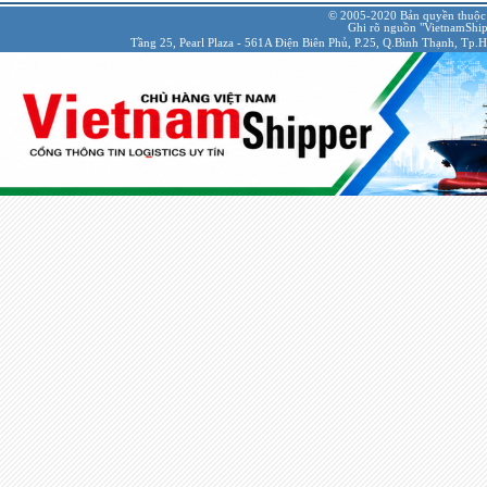
© 2005-2020 Bản quyền thuộc
Ghi rõ nguồn "VietnamShipp
Tầng 25, Pearl Plaza - 561A Điện Biên Phủ, P.25, Q.Bình Thạnh, Tp.