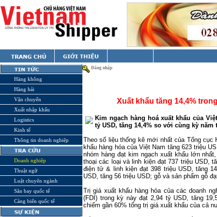
Đăng nhập
Hàng không
Hàng hải
Vận chuyển
Xuất khẩu tăng 14,4% tron
Xuất nhập khẩu
Kim ngạch hàng hoá xuất khẩu của Việt
Logistics
tỷ USD, tăng 14,4% so với cùng kỳ năm 
Kinh tế
Theo số liệu thống kê mới nhất của Tổng cục 
Thông tin doanh nghiệp
khẩu hàng hóa của Việt Nam tăng 623 triệu U
nhóm hàng đạt kim ngạch xuất khẩu lớn nhất
Doanh nghiệp
thoại các loại và linh kiện đạt 737 triệu USD, 
điện tử & linh kiện đạt 398 triệu USD, tăng 1
Thuật ngữ
USD, tăng 56 triệu USD; gỗ và sản phẩm gỗ đạt
Luật chuyên ngành
Trị giá xuất khẩu hàng hóa của các doanh ng
Sân bay quốc tế
(FDI) trong kỳ này đạt 2,94 tỷ USD, tăng 19
Cảng biển quốc tế
chiếm gần 60% tổng trị giá xuất khẩu của cả n