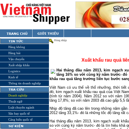
Đăng nhập
Hàng không
Hàng hải
Vận chuyển
Xuất khẩu rau quả liê
Xuất nhập khẩu
Hai tháng đầu năm 2013, kim ngạch xuấ
Logistics
tăng 16% so với cùng kỳ năm trước- đó 
Kinh tế
khẩu rau quả tăng trưởng liên tục bước san
Thông tin doanh nghiệp
Việt
Nam
có ưu thế về thổ nhưỡng, thời tiết 
đó, kim ngạch xuất khẩu rau quả của Việt
Na
Doanh nghiệp
(tính từ năm 2004). Năm 2012 so với năm 199
tăng 17,8%; so với năm 2003 đã cao gấp 5,5 l
Thuật ngữ
Luật chuyên ngành
Nhịp độ tăng đã cao lên trong những năm gần
2012 tăng 33,1%- đó là những tốc độ tăng rất c
Sân bay quốc tế
Cảng biển quốc tế
Hai tháng đầu năm 2013, kim ngạch xuất khẩu
so với cùng kỳ năm trước- đó là tín hiệu khả 