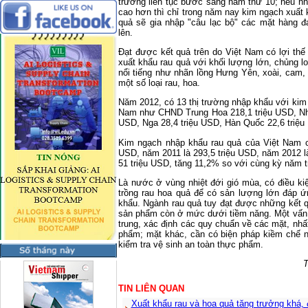
trưởng liên tục bước sang năm thứ 10; nếu nh
cao hơn thì chỉ trong năm nay kim ngạch xuất
quả sẽ gia nhập "câu lạc bộ" các mặt hàng đ
lên.
Đạt được kết quả trên do Việt Nam có lợi thế 
xuất khẩu rau quả với khối lượng lớn, chủng lo
nổi tiếng như nhãn lồng Hưng Yên, xoài, cam, 
một số loại rau, hoa.
Năm 2012, có 13 thị trường nhập khẩu với kim 
Nam như CHND Trung Hoa 218,1 triệu USD, Nhậ
USD, Nga 28,4 triệu USD, Hàn Quốc 22,6 triệu 
Kim ngạch nhập khẩu rau quả của Việt Nam c
USD, năm 2011 là 293,5 triệu USD, năm 2012 l
51 triệu USD, tăng 11,2% so với cùng kỳ năm 
Là nước ở vùng nhiệt đới gió mùa, có điều kiệ
trồng rau hoa quả để có sản lượng lớn đáp 
khẩu. Ngành rau quả tuy đạt được những kết 
sản phẩm còn ở mức dưới tiềm năng. Một vấn đ
trung, xác định các quy chuẩn về các mặt, nhấ
phẩm; mặt khác, cần có biện pháp kiềm chế n
kiểm tra vệ sinh an toàn thực phẩm.
TIN LIÊN QUAN
Xuất khẩu rau và hoa quả tăng trưởng khá,