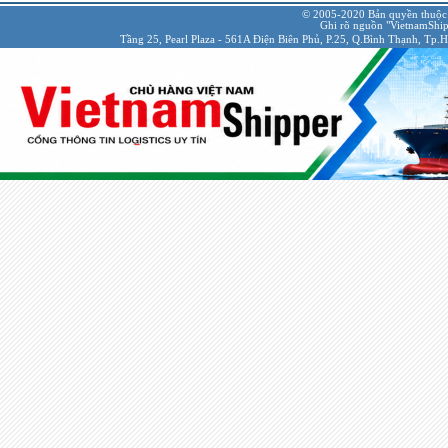
© 2005-2020 Bản quyền thuộc
Ghi rõ nguồn "VietnamShipp
Tầng 25, Pearl Plaza - 561A Điện Biên Phủ, P.25, Q.Bình Thạnh, Tp.