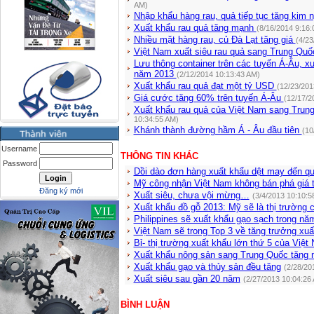
AM)
Nhập khẩu hàng rau, quả tiếp tục tăng kim
Xuất khẩu rau quả tăng mạnh
(8/16/2014 9:16:
Nhiều mặt hàng rau, củ Đà Lạt tăng giá
(4/23
Việt Nam xuất siêu rau quả sang Trung Qu
Lưu thông container trên các tuyến Á-Âu, 
năm 2013
(2/12/2014 10:13:43 AM)
Xuất khẩu rau quả đạt một tỷ USD
(12/23/201
Giá cước tăng 60% trên tuyến Á-Âu
(12/17/2
Xuất khẩu rau quả của Việt Nam sang Trun
10:34:55 AM)
Khánh thành đường hầm Á - Âu đầu tiên
(10
Username
THÔNG TIN KHÁC
Password
Dồi dào đơn hàng xuất khẩu dệt may đến quý
Mỹ công nhận Việt Nam không bán phá giá 
Đăng ký mới
Xuất siêu, chưa vội mừng…
(3/4/2013 10:10:5
Xuất khẩu đồ gỗ 2013: Mỹ sẽ là thị trường 
Philippines sẽ xuất khẩu gạo sạch trong nă
Việt Nam sẽ trong Top 3 về tăng trưởng xuấ
Bỉ- thị trường xuất khẩu lớn thứ 5 của Việt
Xuất khẩu nông sản sang Trung Quốc tăng
Xuất khẩu gạo và thủy sản đều tăng
(2/28/20
Xuất siêu sau gần 20 năm
(2/27/2013 10:04:26
BÌNH LUẬN