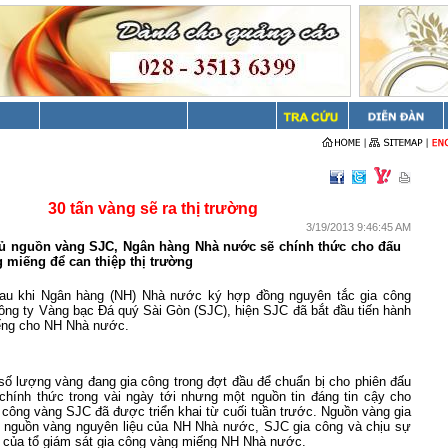
30 tấn vàng sẽ ra thị trường
3/19/2013 9:46:45 AM
đủ nguồn vàng SJC, Ngân hàng Nhà nước sẽ chính thức cho đấu
g miếng để can thiệp thị trường
au khi Ngân hàng (NH) Nhà nước ký hợp đồng nguyên tắc gia công
ng ty Vàng bạc Đá quý Sài Gòn (SJC), hiện SJC đã bắt đầu tiến hành
ếng cho NH Nhà nước.
 số lượng vàng đang gia công trong đợt đầu để chuẩn bị cho phiên đấu
chính thức trong vài ngày tới nhưng một nguồn tin đáng tin cậy cho
a công vàng SJC đã được triển khai từ cuối tuần trước. Nguồn vàng gia
 nguồn vàng nguyên liệu của NH Nhà nước, SJC gia công và chịu sự
ẽ của tổ giám sát gia công vàng miếng NH Nhà nước.