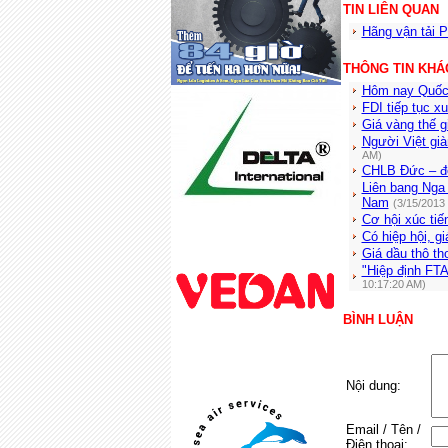
TIN LIÊN QUAN
Hãng vận tải P
THÔNG TIN KHÁ
Hôm nay Quốc 
FDI tiếp tục xu
Giá vàng thế 
Người Việt già
AM)
CHLB Đức – đố
Liên bang Nga 
Nam
(3/15/2013
Cơ hội xúc tiế
Có hiệp hội, g
Giá dầu thô tho
"Hiệp định FTA
10:17:20 AM)
BÌNH LUẬN
Nội dung:
Email / Tên /
Điện thoại: