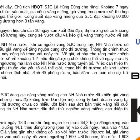
í mới đây, Chủ tịch HĐQT SJC Lê Hùng Dũng cho rằng: Khoảng 7 ngày
 thức sản xuất, gia công vàng miếng, giá vàng trong nước sẽ thu hẹp
giá thế giới. Công suất dập vàng miếng của SJC đạt khoảng 80.000
g đương hơn 3 tấn vàng.
 nguyên liệu chỉ cần 10 ngày sản xuất đều đặn, thị trường sẽ có khoảng
 số lượng này, cung sẽ vượt cầu và kéo giá vàng trong nước về sát
 NH Nhà nước, khi có nguồn vàng SJC trong tay, NH Nhà nước sẽ
ầu giá vàng để tăng nguồn cung cho thị trường. Thông tin chính thức
ày công bố trong vài ngày tới. Về giá, vị này cho rằng mức chênh
giới sẽ về khoảng 1-2 triệu đồng/lượng chứ không thể về ngay mức lý
ng/lượng mà lãnh đạo NH Nhà nước từng tuyên bố. “Việc can thiệp thị
hụ thuộc vào yếu tố giá thế giới, trong khi thị trường rất khó lường
 chênh lệch nhất định đề phòng rủi ro, bảo đảm
an toàn cho dự trữ
 nói.
c SJC đang gia công vàng miếng cho NH Nhà nước đã khiến giá vàng
nhưng mức độ không lớn. Đại diện một công ty kinh doanh vàng tại
hị trường chưa có nhiều đột biến sau đợt bán tháo vàng hồi cuối
ông tin NH Nhà nước đấu thầu thử nghiệm vàng miếng, can thiệp thị
ước ngày 18-3 sau khi tăng mạnh lên mức 44,2 triệu đồng/lượng vào
 xuống 44,1 triệu đồng/lượng (bán ra) vào cuối ngày, mua vào 44,02
. Giá vàng gần như không đổi so với hôm trước. Ngược lại, giá vàng
nh vào cuối ngày rồi vượt ngưỡng 1.600 USD/ounce, lên mức 1.603