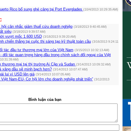
uerto Rico bổ sung ghé cảng tại Port Everglades
(10/4/2013 10:29:35 AM)
C
hội cân nhắc giảm thuế cứu doanh nghiệp
(3/18/2013 9:40:45 AM)
ất siêu
(3/18/2013 9:39:57 AM)
giới vượt mốc 1.600 USD
(3/18/2013 9:39:20 AM)
nh chiến thắng tại cuộc thi sáng tạo kỹ thuật toàn cầu
(3/16/2013 9:24:11
i tác đầu tư thương mại lớn của Việt Nam
(3/15/2013 10:32:13 AM)
- đối tác quan trọng hàng đầu trong chính sách đối ngoại của Việt
 10:31:39 AM)
n thương mại tại thị trường Ai Cập và Sudan
(3/14/2013 10:09:32 AM)
iá xăng dầu sẽ minh bạch hơn?
(3/14/2013 10:07:47 AM)
ái lui vì USD lên giá
(3/14/2013 10:07:05 AM)
 Việt Nam-EU- Cơ hội lớn cho doanh nghiệp phát triển”
(3/12/2013
Bình luận của bạn