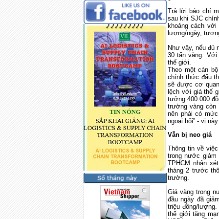
Trả lời báo ch
sau khi SJC chính
khoảng cách với 
lượng/ngày, tươn
Như vậy, nếu đủ
30 tấn vàng. Với
thế giới.
Theo một cán bộ
chính thức đấu th
sẽ được cơ quan n
lệch với giá thế 
tưởng 400.000 đồ
trường vàng còn p
nên phải có mức
ngoại hối” - vị này
Vẫn bị neo giá
Thông tin về việ
trong nước giảm 
TPHCM nhận xét t
tháng 2 trước th
trường.
Giá vàng trong n
đầu ngày đã giảm
triệu đồng/lượng
thế giới tăng mạ