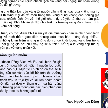
ộng ngược chiều giúp chênh lệch giá vàng nội - ngoại rút ngắn xuống
iệu đồng/lượng.
ường cho thấy lực cầu vàng từ người dân những ngày qua không mạnh,
H thương mại để tất toán trạng thái vàng cũng không cao nhưng giá
ao, chênh lệch lớn với thế giới cho thấy có yếu tố đầu cơ, làm giá.
Đá quý Phú Nhuận (PNJ) cho biết thị trường vàng đang trong tình
n kém sôi động.
 tuần, có thời điểm PNJ niêm yết giá mua vào - bán ra chỉ chênh lệch
g để kích thích giao dịch nhưng sức mua bán không tăng nhiều.
 không khan hiếm nhưng những đơn vị có khối lượng vàng lớn trong
 dại gì hạ giá bởi như vậy họ sẽ bị thiệt. Kết quả là vàng tiếp tục bị
uyên gia về vàng nhận xét.
ránh lợi ích nhóm
hóan Rồng Việt, về lâu dài, bình ổn giá
ự trữ ngoại hối bởi đây là nguồn lực quốc
ránh hao hụt. Mục tiêu bình ổn có thể sẽ bị
ng đầu cơ vẫn còn kẽ hở trên thị trường
ai, minh bạch trong quy trình mua - bán
ránh xảy ra trục lợi và lợi ích nhóm nhằm
ười dân và đơn vị tham gia mua bán vàng
 thị trường phải thông qua các biện pháp của
uản lý theo xu hướng quốc tế.
Theo
Người Lao Động