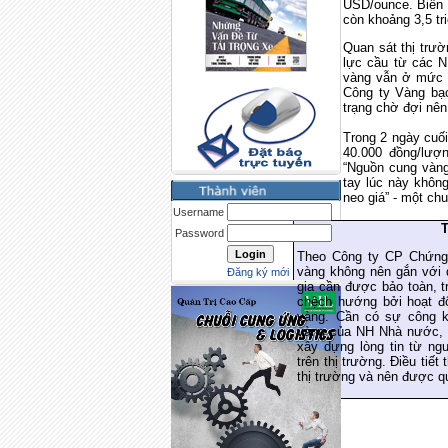
USD/ounce. Biến đ
còn khoảng 3,5 tr
Quan sát thị tr
lực cầu từ các N
vàng vẫn ở mức c
Công ty Vàng bạc 
trạng chờ đợi nê
Trong 2 ngày cuối
40.000 đồng/lượn
“Nguồn cung vàng
tay lúc này không
neo giá” - một ch
Username
T
Password
Theo Công ty CP Chứng k
vàng không nên gắn với d
Đăng ký mới
gia cần được bảo toàn, t
chệch hướng bởi hoạt độ
vàng. Cần có sự công kh
vàng của NH Nhà nước, t
xây dựng lòng tin từ ng
trên thị trường. Điều tiết
thị trường và nên được q