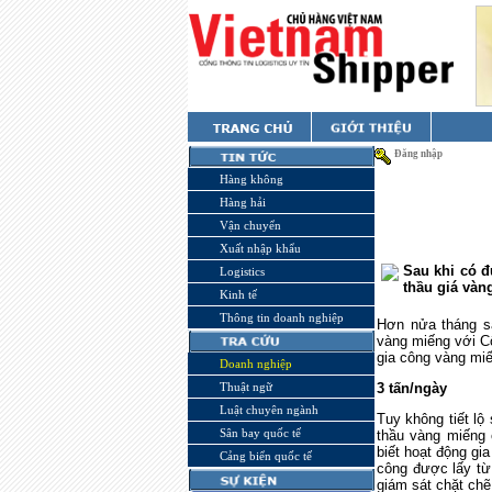
Đăng nhập
Hàng không
Hàng hải
Vận chuyển
Xuất nhập khẩu
Sau khi có 
Logistics
thầu giá vàn
Kinh tế
Thông tin doanh nghiệp
Hơn nửa tháng s
vàng miếng với Cô
gia công vàng mi
Doanh nghiệp
3 tấn/ngày
Thuật ngữ
Luật chuyên ngành
Tuy không tiết lộ
Sân bay quốc tế
thầu vàng miếng 
biết hoạt động gi
Cảng biển quốc tế
công được lấy từ
giám sát chặt ch