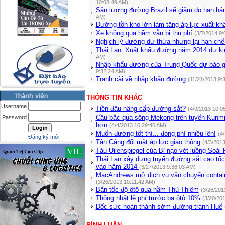
10:08:49 AM)
Sản lượng đường Brazil sẽ giảm do hạn h
AM)
Đường tồn kho lớn làm tăng áp lực xuất kh
Xe không qua hầm vẫn bị thu phí
(3/7/2014 9:
Nghịch lý đường dư thừa nhưng lại hạn ch
Thái Lan: Xuất khẩu đường năm 2014 dự ki
AM)
Nhập khẩu đường của Trung Quốc dự báo 
9:32:24 AM)
Tranh cãi về nhập khẩu đường
(11/21/2013 9:
THÔNG TIN KHÁC
Username
Tiền đâu nâng cấp đường sắt?
(4/9/2013 10:0
Cầu bắc qua sông Mekong trên tuyến Kunmin
Password
hơn
(4/4/2013 10:29:46 AM)
Muốn đường tốt thì... đóng phí nhiều lên!
(4
Đăng ký mới
Tân Cảng đối mặt áp lực giao thông
(4/3/201
Tàu Uilenspiegel của Bỉ nạo vét luồng Soài
Thái Lan xây dựng tuyến đường sắt cao tố
vào năm 2014
(3/27/2013 9:36:03 AM)
MacAndrews mở dịch vụ vận chuyển contain
(3/26/2013 10:11:42 AM)
Bắn tốc độ ôtô qua hầm Thủ Thiêm
(3/26/201
Thống nhất lệ phí trước bạ ôtô 10%
(3/20/20
Dốc sức hoàn thành sớm đường tránh Huế