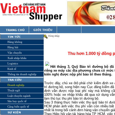
Đăng nhập
Hàng không
Hàng hải
Vận chuyển
Thu hơn 1.000 tỷ đồng p
Xuất nhập khẩu
Logistics
Hết tháng 3, Quỹ Bảo trì đường bộ đã
Kinh tế
riêng xe máy các địa phương chưa có mức t
kiến nghị được nộp phí bảo trì theo tháng.
Thông tin doanh nghiệp
Trước đây, chủ xe ôtô phải chờ kiểm định xe 
Doanh nghiệp
trì đường bộ, song hiện nay Cục đăng kiểm đ
Thuật ngữ
định vẫn được nộp loại phí này mà không c
100% hoặc xe nhập khẩu đã qua sử dụng vẫn 
Luật chuyên ngành
làm thủ tục thu phí bảo trì đường bộ.
Sân bay quốc tế
Sau 3 tháng thực hiện việc thu quỹ bảo trì đư
HCM phản ánh việc thu phí vẫn còn nhiều bất
Cảng biển quốc tế
nhất là trong bối cảnh đơn hàng vận chuyển gi
Theo Hiệp hội vận tải hàng hóa TP HCM, việc t