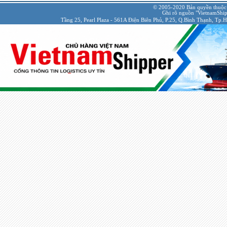
© 2005-2020 Bản quyền thuộc
Ghi rõ nguồn "VietnamShipp
Tầng 25, Pearl Plaza - 561A Điện Biên Phủ, P.25, Q.Bình Thạnh, Tp.