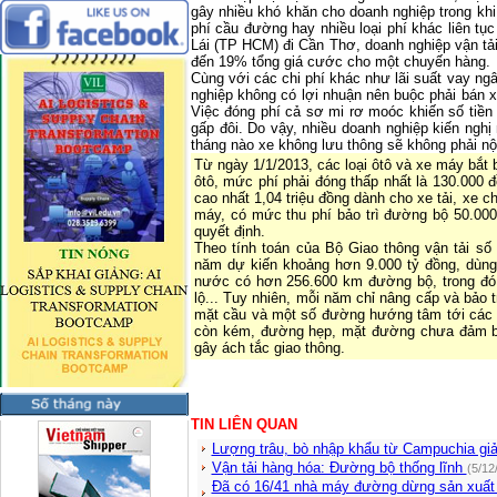
gây nhiều khó khăn cho doanh nghiệp trong khi
phí cầu đường hay nhiều loại phí khác liên tụ
Lái (TP HCM) đi Cần Thơ, doanh nghiệp vận tải
đến 19% tổng giá cước cho một chuyến hàng.
Cùng với các chi phí khác như lãi suất vay ngâ
nghiệp không có lợi nhuận nên buộc phải bán x
Việc đóng phí cả sơ mi rơ moóc khiến số tiền
gấp đôi. Do vậy, nhiều doanh nghiệp kiến nghị
tháng nào xe không lưu thông sẽ không phải nộ
Từ ngày 1/1/2013, các loại ôtô và xe máy bắt 
ôtô, mức phí phải đóng thấp nhất là 130.000 
cao nhất 1,04 triệu đồng dành cho xe tải, xe ch
máy, có mức thu phí bảo trì đường bộ 50.000
quyết định.
Theo tính toán của Bộ Giao thông vận tải số
năm dự kiến khoảng hơn 9.000 tỷ đồng, dùng
nước có hơn 256.600 km đường bộ, trong đó 
lộ... Tuy nhiên, mỗi năm chỉ nâng cấp và bảo 
mặt cầu và một số đường hướng tâm tới các đ
còn kém, đường hẹp, mặt đường chưa đảm bả
gây ách tắc giao thông.
TIN LIÊN QUAN
Lượng trâu, bò nhập khẩu từ Campuchia g
Vận tải hàng hóa: Đường bộ thống lĩnh
(5/12
Đã có 16/41 nhà máy đường dừng sản xuất