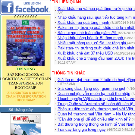
TIN LIÊN QUAN
Xuất khẩu rau và hoa quả tăng trưởng khá,
AM)
Nhập khẩu hàng rau, quả tiếp tục tăng kim
Xuất khẩu rau quả tăng mạnh
(8/16/2014 9:16:
Pakistan- thị trường xuất khẩu chè lớn nhấ
Sản lượng chè toàn cầu giảm 7%
(5/21/2014 
Nhập khẩu hàng hóa từ Bỉ tăng mạnh
(5/9/20
Nhiều mặt hàng rau, củ Đà Lạt tăng giá
(4/23
Pakistan- thị trường xuất khẩu chè lớn nhấ
Xuất khẩu chè đạt 37 triệu USD
(4/10/2014 9:
Xuất khẩu chè 2 tháng đầu năm 2014: Thị t
10:11:07 AM)
THÔNG TIN KHÁC
Giá lúa mì đạt mức cao 2 tuần do hoạt độn
9:57:45 AM)
Giá xăng dầu: Tăng sốc, giảm nhỏ giọt
(4/10
Doanh nghiệp vẫn muốn hạ thuế thu nhập
(4
'Doanh nghiệp Việt cẩn trọng khi hợp tác vớ
Trung Quốc và Australia sẽ hoán đổi tiền tệ 
Pháp ưu tiên thúc đẩy thương mại với Việ
Quan hệ thương mại Việt Nam – Na Uy tăn
“Cần đột phá gì để đổi chiều nền kinh tế”?
(4
Bất thường trong thống kê kinh tế Việt Nam
Trái cây tăng giá từng ngày
(4/8/2013 9:59:15 