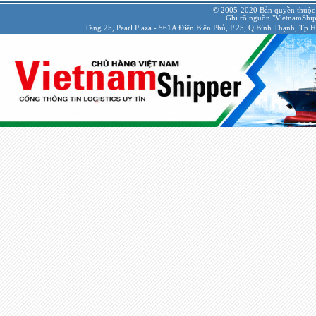
© 2005-2020 Bản quyền thuộc
Ghi rõ nguồn "VietnamShipp
Tầng 25, Pearl Plaza - 561A Điện Biên Phủ, P.25, Q.Bình Thạnh, Tp.