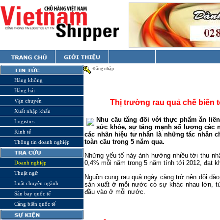
Đăng nhập
Hàng không
Hàng hải
Vận chuyển
Thị trường rau quả chế biến 
Xuất nhập khẩu
Nhu cầu tăng đối với thực phẩm ăn liề
Logistics
sức khỏe, sự tăng mạnh số lượng các n
Kinh tế
các nhãn hiệu tư nhân là những tác nhân ch
toàn cầu trong 5 năm qua.
Thông tin doanh nghiệp
Những yếu tố này ảnh hưởng nhiều tới thu nhậ
0,4% mỗi năm trong 5 năm tính tới 2012, đạt 
Doanh nghiệp
Thuật ngữ
Nguồn cung rau quả ngày càng trở nên dồi dào,
Luật chuyên ngành
sản xuất ở mỗi nước có sự khác nhau lớn, tù
đầu vào ở mỗi nước.
Sân bay quốc tế
Cảng biển quốc tế