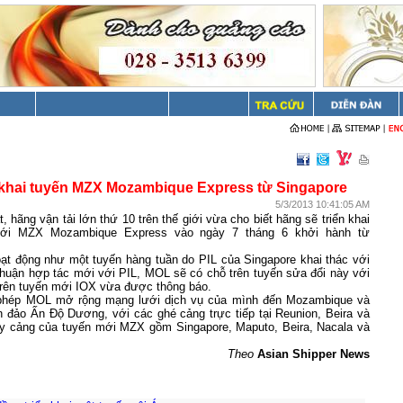
 khai tuyến MZX Mozambique Express từ Singapore
5/3/2013 10:41:05 AM
 hãng vận tải lớn thứ 10 trên thế giới vừa cho biết hãng sẽ triển khai
mới
MZX Mozambique Express vào ngày 7 tháng 6 khởi hành từ
ạt động như một tuyến hàng tuần do PIL của
Singapore
khai thác với
thuận hợp tác mới với PIL, MOL sẽ có chỗ trên tuyến sửa đổi này với
 trên tuyến mới IOX vừa được thông báo.
hép MOL mở rộng mạng lưới dịch vụ của mình đến
Mozambique
và
n đảo Ấn Độ Dương, với các ghé cảng trực tiếp tại Reunion,
Beira
và
ay cảng của tuyến mới MZX gồm
Singapore
,
Maputo
,
Beira
, Nacala và
Theo
Asian Shipper News