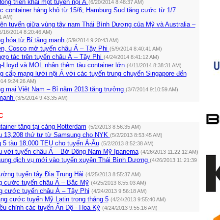
ồng triển khai một tuyến nội Á
(6/20/2014 8:48:37 AM)
 container hàng khô từ 15/6; Hamburg Sud tăng cước từ 1/7
11 AM)
rên tuyến giữa vùng tây nam Thái Bình Dương của Mỹ và Australia –
5/16/2014 8:20:46 AM)
g hóa từ Bỉ tăng mạnh
(5/9/2014 9:20:43 AM)
n, Cosco mở tuyến châu Á – Tây Phi
(5/9/2014 8:40:41 AM)
hợp tác trên tuyến châu Á – Tây Phi
(4/24/2014 8:41:12 AM)
-Lloyd và MOL nhận thêm tàu container lớn
(4/11/2014 8:38:31 AM)
 cấp mạng lưới nội Á với các tuyến trung chuyển Singapore đến
014 9:24:26 AM)
ng mại Việt Nam – Bỉ năm 2013 tăng trưởng
(3/7/2014 9:10:59 AM)
 mạnh
(3/5/2014 9:43:35 AM)
C
ainer tăng tại cảng Rotterdam
(5/2/2013 8:56:35 AM)
u 13,208 thứ tư từ Samsung cho NYK
(5/2/2013 8:53:45 AM)
 5 tàu 18,000 TEU cho tuyến Á-Âu
(5/2/2013 8:52:38 AM)
u với tuyến châu Á – Bờ Đông Nam Mỹ Ipanema
(4/26/2013 11:22:12 AM)
sung dịch vụ mới vào tuyến xuyên Thái Bình Dương
(4/26/2013 11:21:39
ường tuyến tây Địa Trung Hải
(4/25/2013 8:55:37 AM)
ng cước tuyến châu Á – Bắc Mỹ
(4/25/2013 8:55:03 AM)
 cước tuyến châu Á – Tây Phi
(4/24/2013 9:56:18 AM)
ng cước tuyến Mỹ Latin trong tháng 5
(4/24/2013 9:55:40 AM)
ều chỉnh các tuyến Ấn Độ - Hoa Kỳ
(4/24/2013 9:55:16 AM)