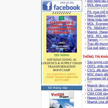
Bốn hãng tàu đ
MOL tăng cước
(5/30/2014 9:33:
PIL mua chổ t
New Zealand
(
Nhập khẩu hàn
MOL, Evergree
PIL, NileDuth 
Maersk, Hapag
MOL, RCL nâng
Yangon
(3/17/2
Trao đổi thươ
Giá quế giảm
THÔNG TIN KHÁ
Sản lượng cont
OOCL nhận tà
CSCL đặt đóng
MSC thách đấ
Evergreen bổ 
AM)
Maersk tăng c
U.S. Lines tă
CMA CGM tăng
Hapag-Lloyd tă
Maersk Line đi