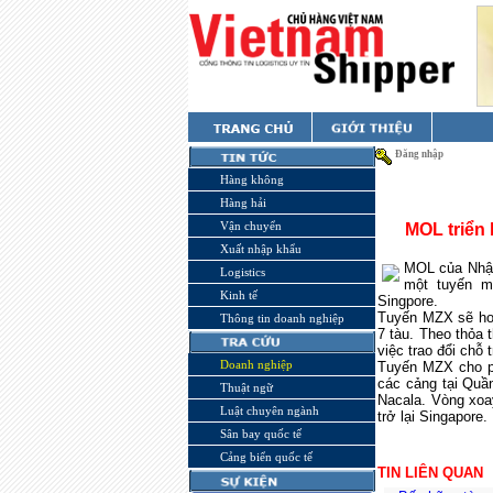
Đăng nhập
Hàng không
Hàng hải
Vận chuyển
MOL triển
Xuất nhập khẩu
MOL của Nhật,
Logistics
một tuyến 
Kinh tế
Singpore.
Tuyến MZX sẽ ho
Thông tin doanh nghiệp
7 tàu. Theo thỏa 
việc trao đổi chỗ
Doanh nghiệp
Tuyến MZX cho p
các cảng tại Quầ
Thuật ngữ
Nacala. Vòng xo
Luật chuyên ngành
trở lại
Singapore
.
Sân bay quốc tế
Cảng biển quốc tế
TIN LIÊN QUAN