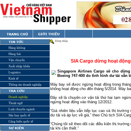
Đăng nhập
Hàng không
Hàng hải
Vận chuyển
SIA Cargo dừng hoạt động 
Xuất nhập khẩu
Singapore Airlines Cargo sẽ cho dừng
Logistics
Boeing 747-400 do tình hình dư tải vẫn t
Kinh tế
Máy bay sẽ được ngừng hoạt động trong tháng 
Thông tin doanh nghiệp
không hoạt động cho đến tháng 5/2014. Máy 
Doanh nghiệp
Đây sẽ là chuyên cơ vận tải thứ hai tạm ngừ
ngừng hoạt động vào tháng 12/2012.
Thuật ngữ
Luật chuyên ngành
“Giá nhiên liệu vẫn tiếp tục cao và thị trườn
dư tải và áp lực về giá,” theo Chủ tịch SIA Car
Sân bay quốc tế
Cảng biển quốc tế
“Chúng tôi sẽ theo dõi các điều kiện thị trường
tải khi cần thiết.”