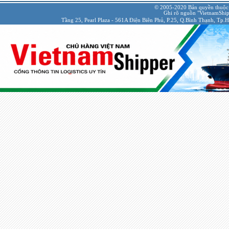
© 2005-2020 Bản quyền thuộc
Ghi rõ nguồn "VietnamShipp
Tầng 25, Pearl Plaza - 561A Điện Biên Phủ, P.25, Q.Bình Thạnh, Tp.