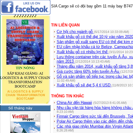
SIA Cargo sẽ có đội bay gồm 11 máy bay B747
TIN LIÊN QUAN
Cơ hội cho ngành gỗ
(6/17/2014 10:33:09 AM)
Xuất khẩu gỗ có thể đạt 10 tỷ vào năm 202
Sản phẩm gỗ xuất sang EU có thể đạt kim 
EU cấm nhập khẩu cá từ Belize, Campuchi
Xuất khẩu gỗ có nhiều lợi thế
(3/11/2014 10:23
Lưu thông container trên các tuyến Á-Âu, 
năm 2013
(2/12/2014 10:13:43 AM)
Tháng đầu năm 2014, xuất khẩu gỗ tăng 3
Giá cước tăng 60% trên tuyến Á-Âu
(12/17/2
Gỗ và sản phẩm gỗ tiếp tục trong câu lạc b
11:02:49 AM)
Xuất khẩu gỗ sẽ đạt 5,4 tỉ USD
(11/8/2013 10:
THÔNG TIN KHÁC
China Air đến Hawaii
(5/27/2013 8:41:05 AM)
Nhu cầu vận tải hàng hóa hàng không châu Á
8:23:10 AM)
Finnair Cargo tăng sức tải đến Brussels, T
Polar Air Cargo thêm vào các điểm đến châ
Các nhà giao nhận Mumbai đón Virgin Atlant
8:26:28 AM)