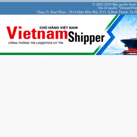
© 2005-2020 Bản quyền thuộc
Ghi rõ nguồn "VietnamShipp
Tầng 25, Pearl Plaza - 561A Điện Biên Phủ, P.25, Q.Bình Thạnh, Tp.