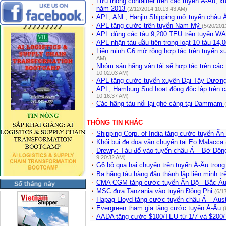
Lưu thông container trên các tuyến Á-Âu, 
năm 2013
(2/12/2014 10:13:43 AM)
APL, ANL, Hanjin Shipping mở tuyến châu Á
APL tăng cước trên tuyến Nam Mỹ
(5/20/201
APL dùng các tàu 9,200 TEU trên tuyến W
APL nhận tàu đầu tiên trong loạt 10 tàu 14
Liên minh G6 mở rộng hợp tác trên tuyến 
AM)
Nhóm sáu hãng vận tải sẽ hợp tác trên cá
10:02:03 AM)
APL tăng cước tuyến xuyên Đại Tây Dươn
APL, Hamburg Sud hoạt động độc lập trên c
10:16:37 AM)
Các hãng tàu nối lại ghé cảng tại Dammam
THÔNG TIN KHÁC
Shipping Corp. of India tăng cước tuyến Ấn
Khói bụi đe dọa vận chuyển tại Eo Malacca
Drewry: Tàu đổ vào tuyến châu Á – Bờ Đô
9:20:32 AM)
G6 bỏ qua hai chuyến trên tuyến Á-Âu tron
Ba hãng tàu hàng đầu thành lập liên minh tr
CMA CGM tăng cước tuyến Ấn Độ - Bắc Â
MSC đưa Tanzania vào tuyến Đông Phi
(6/1
Hapag-Lloyd tăng cước tuyến châu Á – Aust
Evergreen tham gia tăng cước tuyến Á-Âu
(
AADA tăng cước $100/TEU từ 1/7 và $200/