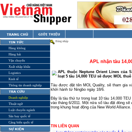
Đăng nhập
Hàng không
Hàng hải
Vận chuyển
APL nhận tàu 14,0
Xuất nhập khẩu
APL thuộc Neptune Orient Lines của S
Logistics
loạt 5 tàu 14,000 TEU sẽ được MOL thuê 
Kinh tế
Tàu được đặt tên MOL Quality, sẽ tham gia v
Thông tin doanh nghiệp
khởi hành từ Ningbo ngày 18/6.
Doanh nghiệp
Đây là tàu thứ tư trong loạt 10 tàu 14,000 T
vào tháng 6/2011. Một nửa số tàu đặt đóng sẽ
Thuật ngữ
trong khung hoạt động của New World Alliance.
Luật chuyên ngành
Sân bay quốc tế
Cảng biển quốc tế
TIN LIÊN QUAN