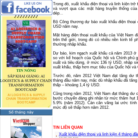
Trong đó, xuất khẩu điện thoại và linh kiện trở 
và vượt qua các mặt hàng truyền thống của
dép...
Bộ Công thương dự báo xuất khẩu điện thoại
USD năm nay.
Mặt hàng điện thoại xuất khẩu của Việt
Nam
đã
trên thế giới, trong đó có nhiều nền kinh tế
thường nhập khẩu.
Dự báo, kim ngạch xuất khẩu cả năm 2013 ở
so với kế hoạch của Quốc hội và Chính phủ 
xuất và tiêu dùng, ở mức 136 tỷ USD, nhập s
xuất khẩu, thấp hơn mục tiêu của Quốc hội và
Trước đó, năm 2012 Việt
Nam
đạt tăng dư t
tháng đầu năm nay, mặc dù nhập khẩu đã tăn
thấp – khoảng 1,4 tỷ USD.
Cũng trong năm 2012, Việt
Nam
đạt thăng dư c
bước chuyển đáng ghi nhận từ mức thâm hụt
5.9% (năm 2012). Cán cân vãng lai ước tính 
mức độ sẽ thấp hơn năm 2012.
TIN LIÊN QUAN
Xuất khẩu điện thoại và linh kiện 4 tháng 