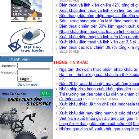
10:35:28 AM)
Điện thoại và linh kiện chiếm 42% tổng trị gi
Xuất khẩu điện thoại và linh kiện liên tục t
Bốn tháng đầu năm, điện thoại lại dẫn đầu v
Sản lượng hàng hóa của MIA tăng mạnh từ
Điện thoại chiếm trên 50% kim ngạch xuất
Nhập khẩu điện thoại các loại và linh kiện 
Xuất khẩu điện thoại và linh kiện tăng mạn
Xuất khẩu điện thoại và linh kiện đạt 3,3 t
Điện thoại các loại chiếm 39,7% tổng kim 
10:18:20 AM)
THÔNG TIN KHÁC
Username
Nga tạm thời cấm thực phẩm nhập khẩu từ
Password
Hà Lan – thị trường xuất khẩu lớn thứ 3 c
AM)
Năm 2013, xuất khẩu dệt may sẽ tăng khoả
Đăng ký mới
Nhộn nhịp đơn hàng xuất khẩu giày dép
(7/1
Thị trường hạt tiêu toàn cầu diễn ra chậm
từ Indonesia
(7/11/2013 9:44:28 AM)
Xuất khẩu thiếc đã tinh chế của Indonesia t
AM)
Xuất khẩu dệt may tăng mạnh ở các thị trư
Việt Nam xuất khẩu gần 3,5 triệu tấn gạo
(7/
Long An: 6 tháng đầu năm xuất siêu 283,9 t
Những quy định về xuất khẩu gạo sang Mex