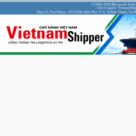
© 2005-2020 Bản quyền thuộc
Ghi rõ nguồn "VietnamShipp
Tầng 25, Pearl Plaza - 561A Điện Biên Phủ, P.25, Q.Bình Thạnh, Tp.