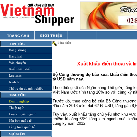
Đăng nhập
Hàng không
Hàng hải
Vận chuyển
Xuất khẩu điện thoại và li
Xuất nhập khẩu
Bộ Công thương dự báo xuất khẩu điện thoạ
Logistics
tỷ USD năm nay.
Kinh tế
Theo thống kê của Ngân hàng Thế giới, tổng k
Thông tin doanh nghiệp
Việt
Nam
ước tính tăng 16% so với cùng kỳ n
Trước đó, theo công bố của Bộ Công thương,
Doanh nghiệp
đầu năm 2013 ước đạt 62 tỷ USD, tăng gần 8,
Thuật ngữ
Tuy vậy, xuất khẩu tăng chủ yếu nhờ khu vực
Luật chuyên ngành
chiếm khoảng 66% tổng kim ngạch xuất khẩ
Sân bay quốc tế
cùng kỳ năm 2012.
Cảng biển quốc tế