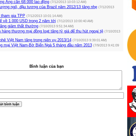
ũng Áng cần 68.000 lao động
(7/12/2013 10:03:12 AM)
lượng ngô, đậu tương của Brazil năm 2012/13 tăng nhẹ
(7/12/2013
 tham gia TPP
(7/12/2013 10:01:14 AM)
ể về 1.000 USD trong 2 năm tới
(7/12/2013 10:00:40 AM)
tăng giảm thất thường
(7/10/2013 9:51:34 AM)
àng thương mại đồng loạt tăng tỷ giá để thu hút ngoại tệ
(7/10/2013
hê Việt Nam tăng trong niên vụ 2013/14
(7/10/2013 9:39:01 AM)
ng mại Việt Nam-Bờ Biển Ngà 5 tháng đầu năm 2013
(7/9/2013 9:41:09
Bình luận của bạn