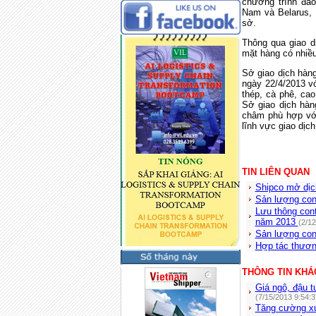
chương trình đào
Nam và Belarus, 
sở.
Thông qua giao d
mặt hàng có nhiề
Sở giao dịch hàn
ngày 22/4/2013 vớ
thép, cà phê, cao
Sở giao dịch hàn
châm phù hợp vớ
lĩnh vực giao dịch
TIN LIÊN QUAN
Shipco mở dịc
Sản lượng con
Lưu thông cont
năm 2013
(2/1
Sản lượng con
Hợp tác thươn
THÔNG TIN KHÁ
Giá ngô, đậu 
(7/15/2013 9:54:
Tăng cường xú