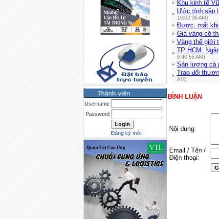
Khu kinh tế V
Ước tính sản 
10:02:36 AM)
Được, mất khi
Giá vàng có th
Vàng thế giới 
TP HCM: Ngân h
9:40:55 AM)
Sản lượng cà p
Trao đổi thươ
AM)
BÌNH LUẬN
Username
Password
Nội dung:
Đăng ký mới
Email / Tên /
Điện thoại: