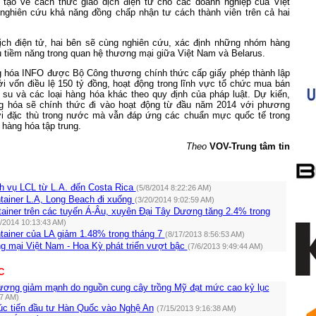
 tạo về cách thức giao dịch điện tử cho các doanh nghiệp của Việt
nghiên cứu khả năng đồng chấp nhận tư cách thành viên trên cả hai
ịch điện tử, hai bên sẽ cùng nghiên cứu, xác định những nhóm hàng
u tiềm năng trong quan hệ thương mại giữa Việt
Nam
và
Belarus
.
g hóa INFO được Bộ Công thương chính thức cấp giấy phép thành lập
i vốn điều lệ 150 tỷ đồng, hoạt động trong lĩnh vực tổ chức mua bán
 su và các loại hàng hóa khác theo quy định của pháp luật. Dự kiến,
g hóa sẽ chính thức đi vào hoạt động từ đầu năm 2014 với phương
i đặc thù trong nước mà vẫn đáp ứng các chuẩn mực quốc tế trong
 hàng hóa tập trung.
Theo
VOV-Trung tâm tin
h vụ LCL từ L.A. đến Costa Rica
(5/8/2014 8:22:26 AM)
tainer L.A, Long Beach đi xuống
(3/20/2014 9:02:59 AM)
ainer trên các tuyến Á-Âu, xuyên Đại Tây Dương tăng 2.4% trong
2/2014 10:13:43 AM)
tainer của LA giảm 1.48% trong tháng 7
(8/17/2013 8:56:53 AM)
g mại Việt Nam - Hoa Kỳ phát triển vượt bậc
(7/6/2013 9:49:44 AM)
C
tương giảm mạnh do nguồn cung cây trồng Mỹ đạt mức cao kỷ lục
37 AM)
c tiến đầu tư Hàn Quốc vào Nghệ An
(7/15/2013 9:16:38 AM)