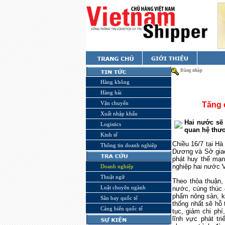
Đăng nhập
Hàng không
Hàng hải
Vận chuyển
Tăng 
Xuất nhập khẩu
Hai nước sẽ
Logistics
quan hệ thư
Kinh tế
Chiều 16/7 tại H
Thông tin doanh nghiệp
Dương và Sở giao
phát huy thế mạn
nghiệp hai nước 
Doanh nghiệp
Thuật ngữ
Theo thỏa thuận,
Luật chuyên ngành
nước, cùng thúc 
phẩm nông sản, ki
Sân bay quốc tế
thống nhất sẽ hỗ 
Cảng biển quốc tế
tục, giảm chi phí
lĩnh vực phát tri