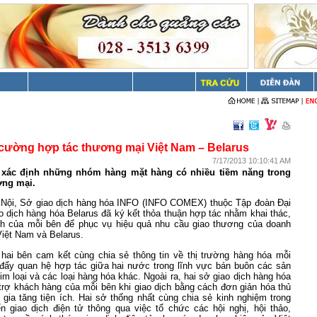
cường hợp tác thương mại Việt Nam – Belarus
7/17/2013 10:10:41 AM
 xác định những nhóm hàng mặt hàng có nhiều tiềm năng trong
ơng mại.
à Nội, Sở giao dịch hàng hóa INFO (INFO COMEX) thuộc Tập đoàn Đại
 dịch hàng hóa Belarus đã ký kết thỏa thuận hợp tác nhằm khai thác,
h của mỗi bên để phục vụ hiệu quả nhu cầu giao thương của doanh
Việt Nam và Belarus.
 hai bên cam kết cùng chia sẻ thông tin về thị trường hàng hóa mỗi
đẩy quan hệ hợp tác giữa hai nước trong lĩnh vực bán buôn các sản
m loại và các loại hàng hóa khác. Ngoài ra, hai sở giao dịch hàng hóa
trợ khách hàng của mỗi bên khi giao dịch bằng cách đơn giản hóa thủ
, gia tăng tiện ích. Hai sở thống nhất cùng chia sẻ kinh nghiệm trong
ển giao dịch điện tử thông qua việc tổ chức các hội nghị, hội thảo,