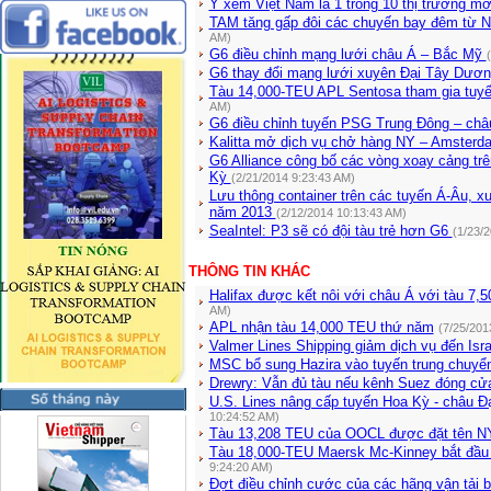
Ý xem Việt Nam là 1 trong 10 thị trường mớ
TAM tăng gấp đôi các chuyến bay đêm từ 
AM)
G6 điều chỉnh mạng lưới châu Á – Bắc Mỹ
G6 thay đổi mạng lưới xuyên Đại Tây Dươ
Tàu 14,000-TEU APL Sentosa tham gia tuy
AM)
G6 điều chỉnh tuyến PSG Trung Đông – ch
Kalitta mở dịch vụ chở hàng NY – Amster
G6 Alliance công bố các vòng xoay cảng tr
Kỳ
(2/21/2014 9:23:43 AM)
Lưu thông container trên các tuyến Á-Âu, 
năm 2013
(2/12/2014 10:13:43 AM)
SeaIntel: P3 sẽ có đội tàu trẻ hơn G6
(1/23/
THÔNG TIN KHÁC
Halifax được kết nôi với châu Á với tàu 7,
AM)
APL nhận tàu 14,000 TEU thứ năm
(7/25/201
Valmer Lines Shipping giảm dịch vụ đến Isra
MSC bổ sung Hazira vào tuyến trung chuyển
Drewry: Vẫn đủ tàu nếu kênh Suez đóng cử
U.S. Lines nâng cấp tuyến Hoa Kỳ - châu Đ
10:24:52 AM)
Tàu 13,208 TEU của OOCL được đặt tên 
Tàu 18,000-TEU Maersk Mc-Kinney bắt đầu 
9:24:20 AM)
Đợt điều chỉnh cước của các hãng vận tải b