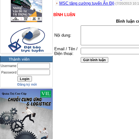
MSC tăng cường tuyến Ấn Độ
(7/20/2013 10:
BÌNH LUẬN
Bình luận c
Nội dung:
Email / Tên /
Điện thoại:
Username
Password
Đăng ký mới