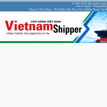
© 2005-2020 Bản quyền thuộc
Ghi rõ nguồn "VietnamShipp
Tầng 25, Pearl Plaza - 561A Điện Biên Phủ, P.25, Q.Bình Thạnh, Tp.