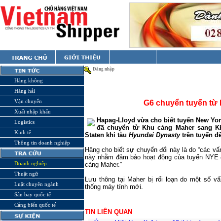
Đăng nhập
Hàng không
Hàng hải
Vận chuyển
G6 chuyển tuyến từ
Xuất nhập khẩu
Hapag-Lloyd vừa cho biết tuyến New Yo
Logistics
đã chuyển từ Khu cảng Maher sang K
Kinh tế
Staten khi tàu
Hyundai Dynasty
trên tuyến đ
Thông tin doanh nghiệp
Hãng cho biết sự chuyển đổi này là do “các vấ
này nhằm đảm bảo hoạt động của tuyến NYE đồn
Doanh nghiệp
cảng Maher.”
Thuật ngữ
Lưu thông tại Maher bị rối loạn do một số vấ
Luật chuyên ngành
thống máy tính mới.
Sân bay quốc tế
Cảng biển quốc tế
TIN LIÊN QUAN