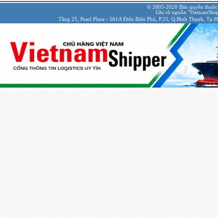
© 2005-2020 Bản quyền thuộc
Ghi rõ nguồn "VietnamShipp
Tầng 25, Pearl Plaza - 561A Điện Biên Phủ, P.25, Q.Bình Thạnh, Tp.