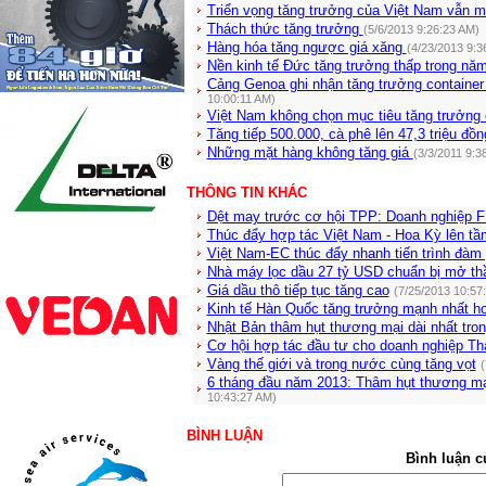
Triển vọng tăng trưởng của Việt Nam vẫn 
Thách thức tăng trưởng
(5/6/2013 9:26:23 AM)
Hàng hóa tăng ngược giá xăng
(4/23/2013 9:3
Nền kinh tế Đức tăng trưởng thấp trong nă
Cảng Genoa ghi nhận tăng trưởng containe
10:00:11 AM)
Việt Nam không chọn mục tiêu tăng trưởng
Tăng tiếp 500.000, cà phê lên 47,3 triệu đồ
Những mặt hàng không tăng giá
(3/3/2011 9:3
THÔNG TIN KHÁC
Dệt may trước cơ hội TPP: Doanh nghiệp 
Thúc đẩy hợp tác Việt Nam - Hoa Kỳ lên t
Việt Nam-EC thúc đẩy nhanh tiến trình đàm
Nhà máy lọc dầu 27 tỷ USD chuẩn bị mở th
Giá dầu thô tiếp tục tăng cao
(7/25/2013 10:57
Kinh tế Hàn Quốc tăng trưởng mạnh nhất h
Nhật Bản thâm hụt thương mại dài nhất tro
Cơ hội hợp tác đầu tư cho doanh nghiệp Th
Vàng thế giới và trong nước cùng tăng vọt
(
6 tháng đầu năm 2013: Thâm hụt thương mạ
10:43:27 AM)
BÌNH LUẬN
Bình luận c