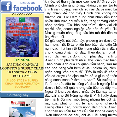
khi đó, số thành lập mới cao hơn 8,4% so với 
Chính phủ cho rằng từ nay không cần nói tới t
chỉnh sản lượng, hiện chỉ số này đã về mức bì
Tuy nhiên, để cho thấy Chính phủ không ch
trưởng Vũ Đức Đam cũng nhìn nhận nền kinh t
nhiều lĩnh vực chuyển biến, tăng trưởng chậ
nông nghiệp. “Cái khó bao trùm”, theo đại 
người dân, doanh nghiệp vẫn còn rất yếu. “N
Nhưng muốn nâng tổng cầu lên mà thả tiền ra t
ông Đam nói.
Để giải quyết nút thắt này, phương án được Chí
hạn hơn. Tiết lộ tại phiên họp báo, đại diện C
nghị các nhà kinh tế tập trung phân tích, đặt
cho khoảng 3 năm tới đây. Theo đó, lạm phát
nhích dần lên và đồng thời, phải đẩy mạnh q
được Chính phủ dành nhiều thời gian thảo luận 
Theo nhận định của cơ quan điều hành, sau mộ
các nhà băng yếu kém ở đầu nhiệm kỳ, hiện b
ngân hàng “vẫn chưa rõ”. “Đây là vấn đề cần ph
vốn đã được xác định trước đó là giúp hệ th
năng cạnh tranh ở tầm khu vực”, Bộ trưởng k
là tái cơ cấu đầu tư công và doanh nghiệp N
được nhiều kết quả nhưng cần tiếp tục đẩy mạn
Ngoài 3 khu vực được nhắc tới lâu nay tại ph
đầu bài” cho Bộ Nông nghiệp & PTNT xây dựng 
tiến hành đổi mới một trong những trụ cột t
này xuất phát từ thực tế rằng nông nghiệp 
lượng chưa cao, người nông dân chưa được 
cho thấy nhu cầu tái cơ cấu nền kinh tế đang 
“Nếu không tái cơ cấu, chỉ đều đều tăng trưởn