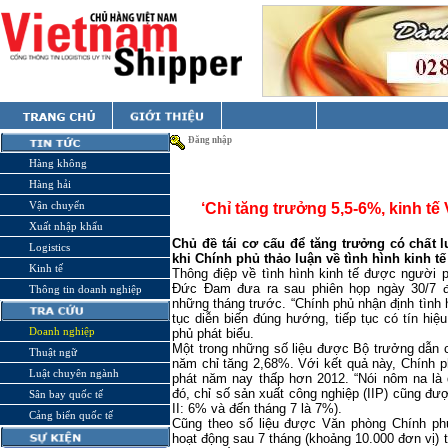
Đăng nhập
Hàng không
Hàng hải
Vận chuyển
‘Chỉ tăng trưởng 5,5-6%, kinh tế
Xuất nhập khẩu
Chủ đề tái cơ cấu để tăng trưởng có chất 
Logistics
khi Chính phủ thảo luận về tình hình kinh tế 
Kinh tế
Thông điệp về tình hình kinh tế được người 
Đức Đam đưa ra sau phiên họp ngày 30/7 
Thông tin doanh nghiệp
những tháng trước. “Chính phủ nhận định tình h
tục diễn biến đúng hướng, tiếp tục có tín hiệ
Doanh nghiệp
phủ phát biểu.
Một trong những số liệu được Bộ trưởng dẫn c
Thuật ngữ
năm chỉ tăng 2,68%. Với kết quả này, Chính p
Luật chuyên ngành
phát năm nay thấp hơn 2012. “Nói nôm na là 
đó, chỉ số sản xuất công nghiệp (IIP) cũng đư
Sân bay quốc tế
II: 6% và đến tháng 7 là 7%).
Cảng biển quốc tế
Cũng theo số liệu được Văn phòng Chính ph
hoạt động sau 7 tháng (khoảng 10.000 đơn vị) 