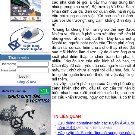
các nhà kinh tế gọi là bẫy thu nhập trung b
nhàng trong khu vực”, Bộ trưởng Vũ Đức Đam 
Nhận định của đại diện cơ quan điều hành ngay
câu hỏi xung quanh việc “Có bao nhiêu thành 
cấu với Bộ trưởng”, ông Đam khẳng định đây l
trị”.
“Chúng ta không thể mãi nghèo thế này được
Nhiệm vụ đặt ra là phải xem xét tổng thể nền 
những việc rất chi tiết, cụ thể. Đây là cả một q
Ngoài ra, người phát ngôn của Chính phủ cũng 
đề án tái cơ cấu hiện chưa cho thấy nhiều độ
sao mãi không làm được. Lý do được ông đưa 
xuất phát điểm thấp, bị chiến tranh tàn phá, 
nhiều. “Nguồn lực của nền kinh tế có hạn, t
Username
Cách đây 20 năm, yêu cầu của người dân rất đ
máy, tivi, chứ chưa ai nghĩ tới điều hòa, ôtô. N
Password
trong khi nguồn lực còn thiếu thì việc đáp ứng 
nói thêm.
Đăng ký mới
Tuy vậy, người phát ngôn của Chính phủ cũng 
càng khiến cho nhu cầu tái cơ cấu trở nên b
triển nhanh mà xuất phát điểm của họ cao hơn
cơ cấu khẩn trương, nguy cơ tụt hậu là có th
TIN LIÊN QUAN
Lưu thông container trên các tuyến Á-Âu, 
năm 2013
(2/12/2014 10:13:43 AM)
Hãng vận tải Puerto Rico bổ sung ghé cảng 