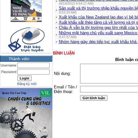
(8/14/2013 9:54:17 AM)
Sản xuất và thị trường nhập khẩu nguyên l
9:53:33 AM)
Xuất khẩu của New Zealand lao đao vì bê b
Xuất khẩu sắt thép tăng cả về lượng và trị g
Châu Á vẫn là thị trường gạo lớn nhất của 
Những mặt hàng chủ yếu xuất sang Mexico
9:47:37 AM)
Nhóm hàng giày dép tiếp tục xuất khẩu khả
BÌNH LUẬN
Bình luận c
Username
Password
Nội dung:
Đăng ký mới
Email / Tên /
Điện thoại: