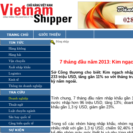
Đăng nhập
Hàng không
Hàng hải
Vận chuyển
7 tháng đầu năm 2013: Kim ngạc
Xuất nhập khẩu
Sở Công thương cho biết: Kim ngạch nhập 
Logistics
233 triệu USD, tăng gần 11% so với tháng 
Kinh tế
kỳ năm ngoái.
Thông tin doanh nghiệp
Tính chung, 7 tháng đầu năm nhập khẩu gần 1
Doanh nghiệp
nước nhập hơn 96 triệu USD, tăng 13%; doan
Thuật ngữ
khẩu gần 1,3 tỷ USD, giảm gần 23%.
Luật chuyên ngành
Sân bay quốc tế
Cảng biển quốc tế
Trong số các nhóm hàng nhập khẩu, nhóm ngu
nhiều nhất với gần 1,3 tỷ USD, chiếm 92,46% t
kế đến nhóm máy móc thiết bị và phụ tùng nh