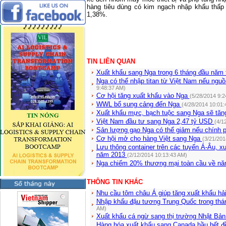
hàng tiêu dùng có kim ngạch nhập khẩu thấp 
1,38%.
TIN LIÊN QUAN
Xuất khẩu sang Nga trong 6 tháng đầu năm
Nga có thể nhập titan từ Việt Nam nếu ngu
9:48:37 AM)
Cơ hội tăng xuất khẩu vào Nga
(5/28/2014 9:2
WWL bổ sung cảng đến Nga
(4/28/2014 10:01:
Xuất khẩu mực, bạch tuộc sang Nga sẽ tă
Việt Nam đầu tư sang Nga 2,47 tỷ USD
(4/1
Sản lượng gạo Nga có thể giảm nếu chính 
Cơ hội mở cho hàng Việt sang Nga
(3/21/201
Lưu thông container trên các tuyến Á-Âu, 
năm 2013
(2/12/2014 10:13:43 AM)
Nga chiếm 20% thương mại toàn cầu về n
THÔNG TIN KHÁC
Nhu cầu tôm châu Á giúp tăng xuất khẩu hả
Nhập khẩu đậu tương Trung Quốc trong thá
AM)
Xuất khẩu cá ngừ sang thị trường Nhật Bả
Hàng hóa xuất khẩu sang Canada hầu hết đ