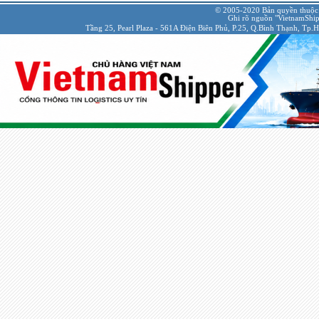
© 2005-2020 Bản quyền thuộc
Ghi rõ nguồn "VietnamShipp
Tầng 25, Pearl Plaza - 561A Điện Biên Phủ, P.25, Q.Bình Thạnh, Tp.