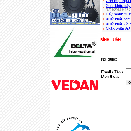
Gần một triệu 
Xuất khẩu dây
(8/21/2013 9:42:
Đẩy mạnh xuất
Xuất khẩu tôm
Xuất khẩu đồ 
Nhập khẩu ôtô 
BÌNH LUẬN
Nội dung:
Email / Tên /
Điện thoại: