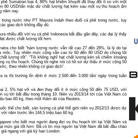
phê Sumatran loại 4, 80% hạt khiếm khuyết đã thay đổi ít so với một
lên 80 USD/tấn mặc dừ chất lượng hạt kém sau một vụ thu hoạch ẩm
ng năm nay.
 trong nước như PT Mayora Indah theo đuổi cà phê trong nước, tuy
 các giao dịch không đầy đủ.
a nhiều đối với vụ cà phê
Indonesia
bắt đầu gần đây, các đại lý thấy
đạt được chất lượng tốt hơn.
atra
cho biết “hàm lượng nước vẫn rất cao 27 đến 28%, là lý do tại
à môc. Tuy nhiên mức cộng vẫn cao từ 60 đến 80 USD do chúng tôi
chất lượng tốt”. “Tôi không nghĩ hạt chất lượng kén sẽ chiếm khoảng
ng vụ thu hoạch. Chúng tôi nghe nói có hồ sơ dự thấu ở mức cộng 50
ước, theo nhiên không có giao dịch”.
 ra thị trường ổn định ở mức 2.500 đến 3.000 tấn/ ngày trong tuần
oại 2, 5% hạt vỡ và đen thay đổi ít ở mức cộng 50 đến 75 USD, với
ợi vụ tới bắt đầu trong tháng 10. Niên vụ 2013/14 tới của Việt
Nam
có
riệu bao 60 kg, theo một thăm dò của Reuters.
uốc thế cho biết, sản lượng cà phê thế giới niên vụ 2012/13 được dự
 với năm trước lên 144,5 triệu bao 60 kg.
gapore
cho biết mọi người đang đợi vụ thu hoạch tới tại Việt Nàm và
i mức giá tốt hơn. Đã có tin mọi người tại Việt
Nam
đã bắt đầu chào
 giá ngang với giá kỳ hạn
London
.