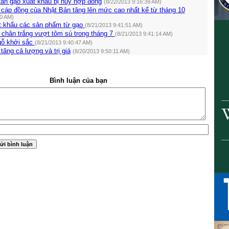
tấn gạo xuất khẩu bị hủy hợp đồng
(8/22/2013 9:16:39 AM)
 cáp đồng của Nhật Bản tăng lên mức cao nhất kể từ tháng 10
20 AM)
 khẩu các sản phẩm từ gạo
(8/21/2013 9:41:51 AM)
 chân trắng vượt tôm sú trong tháng 7
(8/21/2013 9:41:14 AM)
gỗ khởi sắc
(8/21/2013 9:40:47 AM)
tăng cả lượng và trị giá
(8/20/2013 9:50:11 AM)
Bình luận của bạn