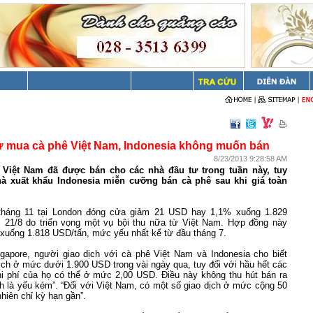
ư mua cà phê Việt Nam, Indonesia không muốn bán
8/23/2013 9:28:58 AM
 Việt
Nam
đã được bán cho các nhà đầu tư trong tuần này, tuy
hà xuất khẩu
Indonesia
miễn cưỡng bán cà phê sau khi giá toàn
tháng 11 tại
London
đóng cửa giảm 21 USD hay 1,1% xuống 1.829
21/8 do triển vọng một vụ bội thu nữa từ Việt
Nam
. Hợp đồng này
 xuống 1.818 USD/tấn, mức yếu nhất kể từ đầu tháng 7.
ingapore, người giao dịch với cà phê Việt Nam và Indonesia cho biết
ịch ở mức dưới 1.900 USD trong vài ngày qua, tuy đối với hầu hết các
hi phí của họ có thể ở mức 2,00 USD. Điều này không thu hút bán ra
h là yếu kém”. “Đối với Việt
Nam
, có một số giao dịch ở mức cộng 50
hiên chỉ kỳ hạn gần”.