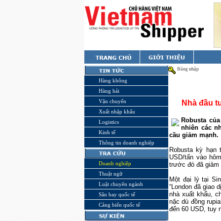
Đăng nhập
Hàng không
Hàng hải
Vận chuyển
Nhà đầu t
Xuất nhập khẩu
Robusta của
Logistics
nhiên các n
Kinh tế
cầu giảm mạnh.
Thông tin doanh nghiệp
Robusta kỳ hạn 
USD/tấn vào hôm 
Doanh nghiệp
trước đó đã giảm
Thuật ngữ
Một đại lý tại S
Luật chuyên ngành
“London đã giao d
nhà xuất khẩu, c
Sân bay quốc tế
nặc dù đồng rupia
Cảng biển quốc tế
đến 60 USD, tuy n