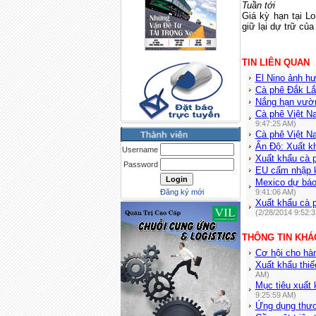
Tuần tới
Giá kỳ hạn tại
Lo
giữ lại dự trữ củ
TIN LIÊN QUAN
El Nino ảnh h
Cà phê Đắk Lắ
Nắng hạn vườn
Cà phê Việt N
9:47:25 AM)
Cà phê Việt N
Ấn Độ: Xuất k
Username
Xuất khẩu cà p
Password
EU cấm nhập k
Mexico dự báo
Đăng ký mới
9:41:06 AM)
Xuất khẩu cà p
(2/28/2014 9:52:
THÔNG TIN KHÁ
Cơ hội cho hà
Xuất khẩu thiế
AM)
Mục tiêu xuất 
9:25:59 AM)
Ứng dụng thươ