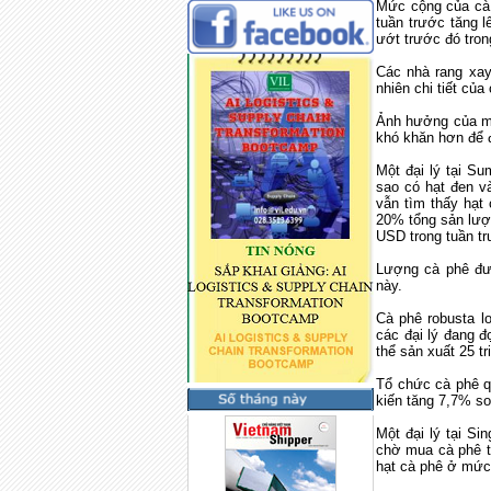
Mức cộng của cà 
tuần trước tăng 
ướt trước đó tro
Các nhà rang xay
nhiên chi tiết của
Ảnh hưởng của mư
khó khăn hơn để 
Một đại lý tại
Sum
sao có hạt đen v
vẫn tìm thấy hạt 
20% tổng sản lượ
USD trong tuần tr
Lượng cà phê đưa
này.
Cà phê robusta l
các đại lý đang đ
thể sản xuất 25 t
Tổ chức cà phê q
kiến tăng 7,7% so
Một đại lý tại
Sin
chờ mua cà phê tạ
hạt cà phê ở mức