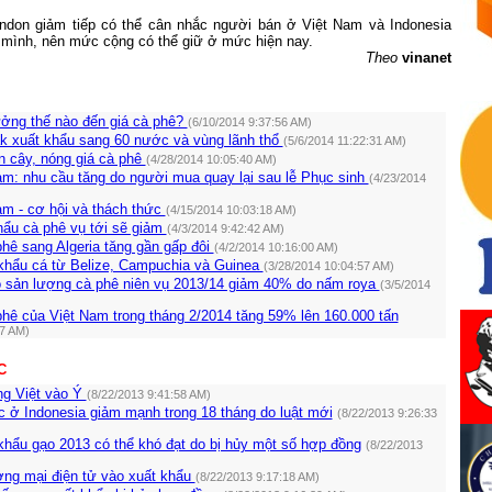
ndon
giảm tiếp có thể cân nhắc người bán ở Việt
Nam
và
Indonesia
a mình, nên mức cộng có thể giữ ở mức hiện nay.
Theo
vinanet
ưởng thế nào đến giá cà phê?
(6/10/2014 9:37:56 AM)
k xuất khẩu sang 60 nước và vùng lãnh thổ
(5/6/2014 11:22:31 AM)
 cây, nóng giá cà phê
(4/28/2014 10:05:40 AM)
am: nhu cầu tăng do người mua quay lại sau lễ Phục sinh
(4/23/2014
am - cơ hội và thách thức
(4/15/2014 10:03:18 AM)
hẩu cà phê vụ tới sẽ giảm
(4/3/2014 9:42:42 AM)
hê sang Algeria tăng gần gấp đôi
(4/2/2014 10:16:00 AM)
hẩu cá từ Belize, Campuchia và Guinea
(3/28/2014 10:04:57 AM)
 sản lượng cà phê niên vụ 2013/14 giảm 40% do nấm roya
(3/5/2014
hê của Việt Nam trong tháng 2/2014 tăng 59% lên 160.000 tấn
37 AM)
C
ng Việt vào Ý
(8/22/2013 9:41:58 AM)
c ở Indonesia giảm mạnh trong 18 tháng do luật mới
(8/22/2013 9:26:33
khẩu gạo 2013 có thể khó đạt do bị hủy một số hợp đồng
(8/22/2013
ng mại điện tử vào xuất khẩu
(8/22/2013 9:17:18 AM)