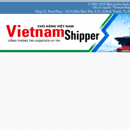
© 2005-2020 Bản quyền thuộc
Ghi rõ nguồn "VietnamShipp
Tầng 25, Pearl Plaza - 561A Điện Biên Phủ, P.25, Q.Bình Thạnh, Tp.