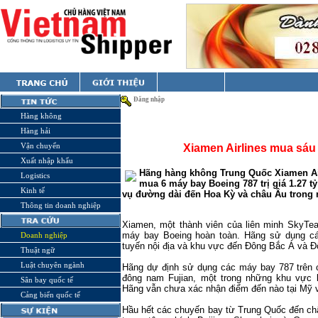
Đăng nhập
Hàng không
Hàng hải
Vận chuyển
Xiamen Airlines mua sáu
Xuất nhập khẩu
Hãng hàng không Trung Quốc Xiamen Air
Logistics
mua 6 máy bay Boeing 787 trị giá 1.27 t
Kinh tế
vụ đường dài đến Hoa Kỳ và châu Âu trong 
Thông tin doanh nghiệp
Xiamen
, một thành viên của liên minh SkyTe
máy bay Boeing hoàn toàn. Hãng sử dụng cá
Doanh nghiệp
tuyến nội địa và khu vực đến Đông Bắc Á và 
Thuật ngữ
Luật chuyên ngành
Hãng dự định sử dụng các máy bay 787 trên c
đông nam Fujian, một trong những khu vực k
Sân bay quốc tế
Hãng vẫn chưa xác nhận điểm đến nào tại Mỹ 
Cảng biển quốc tế
Hầu hết các chuyến bay từ Trung Quốc đến ch