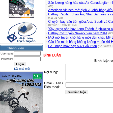
Sản lượng hàng hóa của Air Canada giảm nh
AM)
American Airlines mở dịch vụ chở hàng đến 
Cathay Pacific: châu Âu, Nhật Bản vẫn là c
9:13:31 AM)
Chuyến bay đầu tiên giữa Arab Saudi và Ca
(8/20/2013 9:07:08 AM)
'Xây dựng sân bay Long Thành là phương án
Cathay mở tuyến Newark vào năm 2014
(8/
IAG mở tuyến chở hàng mới đến châu Mỹ L
Các liên minh hàng không không muốn rời 
PAL nhận máy bay A321 đầu tiên
(8/10/2013 
Username
BÌNH LUẬN
Password
Bình luận c
Đăng ký mới
Nội dung:
Email / Tên /
Điện thoại: