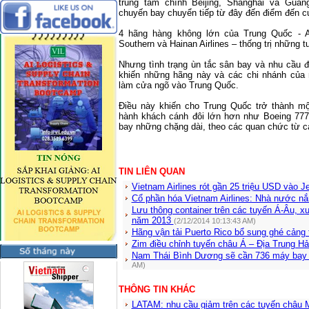
trung tâm chính Beijing, Shanghai và Gua
chuyến bay chuyển tiếp từ đây đến điểm đến c
4 hãng hàng không lớn của Trung Quốc - Air
Southern và Hainan Airlines – thống trị những 
Nhưng tình trạng ùn tắc sân bay và nhu cầu đố
khiến những hãng này và các chi nhánh của
làm cửa ngõ vào Trung Quốc.
Điều này khiến cho Trung Quốc trở thành m
hành khách cánh đôi lớn hơn như Boeing 777
bay những chặng dài, theo các quan chức từ c
TIN LIÊN QUAN
Vietnam Airlines rót gần 25 triệu USD vào Je
Cổ phần hóa Vietnam Airlines: Nhà nước 
Lưu thông container trên các tuyến Á-Âu, 
năm 2013
(2/12/2014 10:13:43 AM)
Hãng vận tải Puerto Rico bổ sung ghé cảng 
Zim điều chỉnh tuyến châu Á – Địa Trung H
Nam Thái Bình Dương sẽ cần 736 máy bay t
AM)
THÔNG TIN KHÁC
LATAM: nhu cầu giảm trên các tuyến châu M