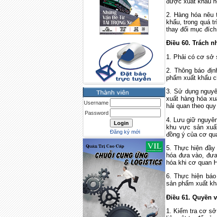
được xuất khẩu h
2. Hàng hóa nêu t
khẩu, trong quá 
thay đổi mục đích
Điều 60. Trách 
1. Phải có cơ sở 
2. Thông báo địn
phẩm xuất khẩu c
3. Sử dụng nguyên
xuất hàng hóa xu
Username
hải quan theo quy
Password
4. Lưu giữ nguyên
khu vực sản xuấ
Đăng ký mới
đồng ý của cơ qu
5. Thực hiện đầy 
hóa đưa vào, đưa 
hóa khi cơ quan H
6. Thực hiện báo
sản phẩm xuất khẩ
Điều 61. Quyền 
1. Kiểm tra cơ sở