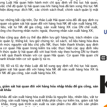
ng Luật Hải quan hiện hành mới chỉ quy định về thủ tục hải quan,
iệc chế độ quản lý hải quan sau khi hàng hoá đã làm xong thủ tục NK
hiện đúng mục đích NK, các chính sách thuế, chính sách quản lý mặt
hục những bất cập trên, Dự thảo Luật Hải quan sửa đổi đã quy định cụ
i quan và giám sát hải quan đối với hàng hoá NK để sản xuất hàng XK,
liệu, vật tư NK để gia công, sản xuất hàng XK của DN chế xuất,
công cho thương nhân nước ngoài, thương nhân sản xuất hàng XK;
hảo cũng quy định cụ thể địa điểm lưu giữ hàng hoá, trách nhiệm của
ệc quản lý, thống kê, lưu giữ chứng từ, sổ sách, số liệu hàng hóa đưa
ịnh mức nguyên vật liệu chủ yếu NK; thực hiện thanh khoản; quy định
ủa cơ quan Hải quan trong kiểm tra việc thực hiện các quy định nêu
ch thức quản lý hải quan đối với loại hình này theo hướng DN tự thanh
 kết quả thanh khoản với cơ quan Hải quan. Cơ quan Hải quan chỉ
hanh khoản trên cơ sở quản lý rủi ro.
 59, 60 và 61 dự thảo Luật đã bổ sung quy định về thủ tục hải quan,
 giám sát hải quan đối với hàng hóa NK để sản xuất hàng hóa XK là
tư NK để gia công, sản xuất hàng hóa XK.
a, giám sát hải quan đối với hàng hóa nhập khẩu để gia công, sản
uất khẩu
khẩu để sản xuất hàng hóa xuất khẩu là nguyên liệu, nhiên liệu, vật tư
công, sản xuất hàng hóa xuất khẩu phải chịu sự kiểm tra, giám sát hải
 khẩu, trong quá trình sản xuất ra sản phẩm cho đến khi sản phẩm