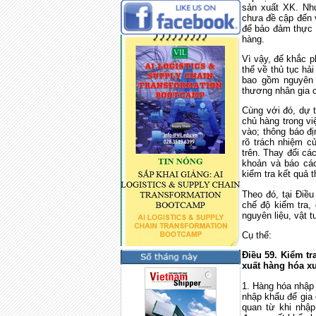
sản xuất XK. Như
chưa đề cập đến v
để bảo đảm thực 
hàng.
Vì vậy, để khắc p
thể về thủ tục hả
bao gồm nguyên 
thương nhân gia 
Cùng với đó, dự t
chủ hàng trong vi
vào; thông báo đ
rõ trách nhiệm c
trên. Thay đổi cá
khoản và báo cáo
kiểm tra kết quả t
Theo đó, tại Điều
chế độ kiểm tra,
nguyên liệu, vật 
Cụ thể:
Điều 59. Kiểm tr
xuất hàng hóa x
1. Hàng hóa nhập 
nhập khẩu để gia 
quan từ khi nhập