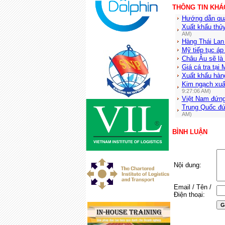
THÔNG TIN KHÁ
Hướng dẫn quả
Xuất khẩu thủy
AM)
Hàng Thái Lan 
Mỹ tiếp tục áp
Châu Âu sẽ là
Giá cá tra tạ
Xuất khẩu hàn
Kim ngạch xuấ
9:27:06 AM)
Việt Nam đứng 
Trung Quốc đứ
AM)
BÌNH LUẬN
Nội dung:
Email / Tên /
Điện thoại: