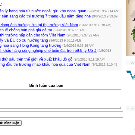
C
n lý hàng hóa từ nước ngoài gửi kho ngoại quan
(9/6/2013 9:40:14 AM)
 sản sang các thị trường 7 tháng đầu năm tăng nhẹ
(9/6/2013 9:39:09
đang ảnh hưởng lớn tại thị trường Việt Nam
(9/6/2013 9:38:38 AM)
 thuế chống bán phá giá cá tra
(9/6/2013 9:37:51 AM)
 thị trường hấp dẫn cho tôm Việt Nam
(9/6/2013 9:37:22 AM)
i Mỹ và EU có xu hướng tăng
(9/6/2013 9:36:11 AM)
g hóa sang Hồng Kông tăng trưởng
(9/6/2013 9:35:16 AM)
t khẩu hàng công nghiệp chế biến đạt trên 59,9 tỷ USD
(9/5/2013
thứ sáu trên thế giới về xuất khẩu đồ gỗ
(9/5/2013 9:11:19 AM)
ng đầu thị trường nhập khẩu hoa quả của Việt Nam
(9/5/2013 9:10:49
Bình luận của bạn