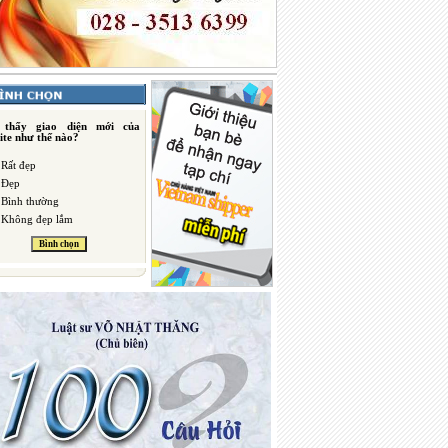
 thấy giao diện mới của
ite như thế nào?
Rất đẹp
Đẹp
Bình thường
Không đẹp lắm