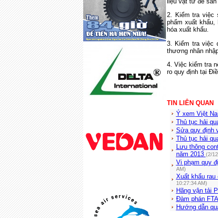
liệu vật tư để sả
2. Kiểm tra việc
phẩm xuất khẩu, 
hóa xuất khẩu.
3. Kiểm tra việc 
thương nhân nhập 
4. Việc kiểm tra 
ro quy định tại Đi
TIN LIÊN QUAN
Ý xem Việt Nam
Thủ tục hải qu
Sửa quy định v
Thủ tục hải qu
Lưu thông cont
năm 2013
(2/1
Vi phạm quy đị
AM)
Xuất khẩu rau 
10:27:34 AM)
Hãng vận tải P
Đàm phán FTA 
Hướng dẫn quả