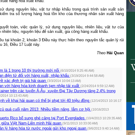
n xuất hàng hóa xuất khẩu.
 sử dụng nguyên liệu, vật tư nhập khẩu trong quá trình sản xuất sản
kiểm tra số lượng hàng hoá tồn kho của thương nhân sản xuất hàng
quyết toán, việc quản lý, sử dụng nguyên liệu, nhiên liệu, vật tư của
nhiên liệu, nguyên liệu để sản xuất, gia công hàng xuất khẩu.
nêu tại khoản 2, khoản 3 Điều này thực hiện theo nguyên tắc quản lý rủi
ều 16, Điều 17 Luật này.
Theo
Hải Quan
 là 1 trong 10 thị trường mới nổi
(6/10/2014 9:25:46 AM)
an điện tử đối với hàng xuất, nhập khẩu
(3/19/2014 9:44:58 AM)
ề xác định trị giá hải quan
(3/3/2014 10:04:13 AM)
an với hàng hóa kinh doanh tạm nhập tái xuất
(2/24/2014 9:59:12 AM)
ainer trên các tuyến Á-Âu, xuyên Đại Tây Dương tăng 2.4% trong
2/2014 10:13:43 AM)
nh về khai hải quan có thể bị phạt tới 40 triệu đồng
(12/14/2013 10:16:17
củ quả cuối năm 2013: Nhiều tiềm năng, lắm cơ hội
(10/16/2013
uerto Rico bổ sung ghé cảng tại Port Everglades
(10/4/2013 10:29:35 AM)
giữa Việt Nam-Liên minh Hải quan
(9/11/2013 10:33:00 AM)
n lý hàng hóa từ nước ngoài gửi kho ngoại quan
(9/6/2013 9:40:14 AM)