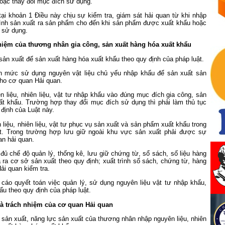
oặc thay đổi mục đích sử dụng.
ại khoản 1 Điều này chịu sự kiểm tra, giám sát hải quan từ khi nhập
trình sản xuất ra sản phẩm cho đến khi sản phẩm được xuất khẩu hoặc
 sử dụng.
nhiệm của thương nhân gia công, sản xuất hàng hóa xuất khẩu
sản xuất để sản xuất hàng hóa xuất khẩu theo quy định của pháp luật.
h mức sử dụng nguyên vật liệu chủ yếu nhập khẩu để sản xuất sản
ho cơ quan Hải quan.
 liệu, nhiên liệu, vật tư nhập khẩu vào đúng mục đích gia công, sản
ất khẩu. Trường hợp thay đổi mục đích sử dụng thì phải làm thủ tục
 định của Luật này.
 liệu, nhiên liệu, vật tư phục vụ sản xuất và sản phẩm xuất khẩu trong
t. Trong trường hợp lưu giữ ngoài khu vực sản xuất phải được sự
an hải quan.
đủ chế độ quản lý, thống kê, lưu giữ chứng từ, sổ sách, số liệu hàng
ra cơ sở sản xuất theo quy định; xuất trình sổ sách, chứng từ, hàng
ải quan kiểm tra.
 cáo quyết toán việc quản lý, sử dụng nguyên liệu vật tư nhập khẩu,
u theo quy định của pháp luật.
và trách nhiệm của cơ quan Hải quan
 sản xuất, năng lực sản xuất của thương nhân nhập nguyên liệu, nhiên