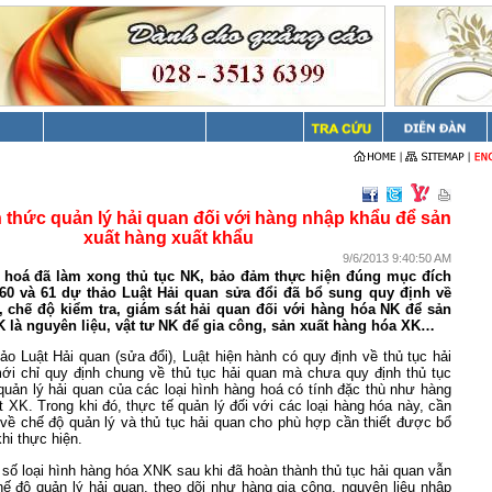
 thức quản lý hải quan đối với hàng nhập khẩu để sản
xuất hàng xuất khẩu
9/6/2013 9:40:50 AM
 hoá đã làm xong thủ tục NK, bảo đảm thực hiện đúng mục đích
, 60 và 61 dự thảo Luật Hải quan sửa đổi đã bổ sung quy định về
, chế độ kiểm tra, giám sát hải quan đối với hàng hóa NK để sản
 là nguyên liệu, vật tư NK để gia công, sản xuất hàng hóa XK…
o Luật Hải quan (sửa đổi), Luật hiện hành có quy định về thủ tục hải
mới chỉ quy định chung về thủ tục hải quan mà chưa quy định thủ tục
quản lý hải quan của các loại hình hàng hoá có tính đặc thù như hàng
t XK. Trong khi đó, thực tế quản lý đối với các loại hàng hóa này, cần
 về chế độ quản lý và thủ tục hải quan cho phù hợp cần thiết được bổ
hi thực hiện.
số loại hình hàng hóa XNK sau khi đã hoàn thành thủ tục hải quan vẫn
hế độ quản lý hải quan, theo dõi như hàng gia công, nguyên liệu nhập