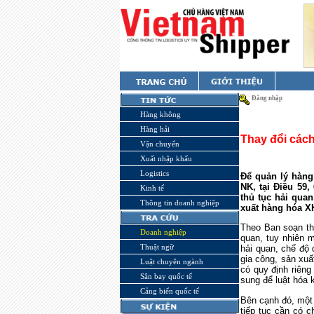
Đăng nhập
Hàng không
Hàng hải
Thay đổi cách
Vận chuyển
Xuất nhập khẩu
Logistics
Để quản lý hàng
NK, tại Điều 59
Kinh tế
thủ tục hải quan
Thông tin doanh nghiệp
xuất hàng hóa XK
Theo Ban soạn thả
Doanh nghiệp
quan, tuy nhiên 
Thuật ngữ
hải quan, chế độ 
gia công, sản xuấ
Luật chuyên ngành
có quy định riêng
Sân bay quốc tế
sung để luật hóa k
Cảng biển quốc tế
Bên cạnh đó, một 
tiếp tục cần có c