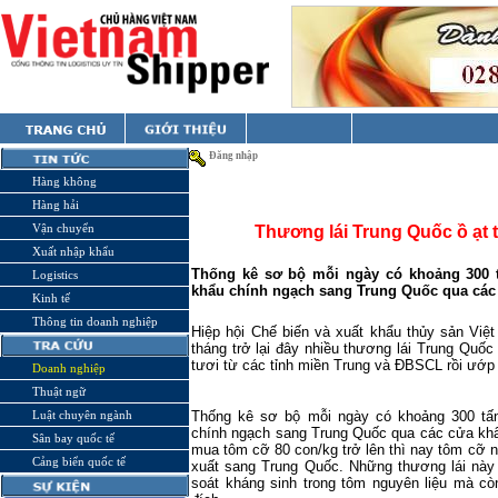
Đăng nhập
Hàng không
Hàng hải
Vận chuyển
Thương lái Trung Quốc ồ ạt 
Xuất nhập khẩu
Thống kê sơ bộ mỗi ngày có khoảng 300 t
Logistics
khẩu chính ngạch sang Trung Quốc qua các
Kinh tế
Thông tin doanh nghiệp
Hiệp hội Chế biến và xuất khẩu thủy sản Vi
tháng trở lại đây nhiều thương lái Trung Quố
tươi từ các tỉnh miền Trung và ĐBSCL rồi ướp
Doanh nghiệp
Thuật ngữ
Thống kê sơ bộ mỗi ngày có khoảng 300 tấn
Luật chuyên ngành
chính ngạch sang Trung Quốc qua các cửa khẩu
Sân bay quốc tế
mua tôm cỡ 80 con/kg trở lên thì nay tôm cỡ 
Cảng biển quốc tế
xuất sang Trung Quốc. Những thương lái nà
soát kháng sinh trong tôm nguyên liệu mà c