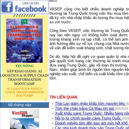
đích.
VASEP cũng cho biết nhiều doanh nghiệp tr
thương lái Trung Quốc trong việc thu mua tôm
đã ký với nhà nhập khẩu do lượng thu mua hiệ
so với trước.
Cũng theo VASEP, việc thương lái Trung Quốc
nay tạo nên nguy cơ không kiểm soát được c
lượng kháng sinh và tạp chất, có thể làm ản
ảnh hưởng đến sự nỗ lực chung của Nhà nước 
về vấn đề kiểm soát kháng sinh, chất lượng tô
Do đó, hiệp hội đề nghị cơ quan quản lý nhà
giải quyết tình trạng các thương lái tranh m
đưa sang Trung Quốc, gây rối loạn thị trường
Nam, nhằm giúp bình ổn nguồn tôm nguyên liệ
nghiệp sản xuất, chế biến và xuất khẩu tôm cũ
tôm.
TIN LIÊN QUAN
Thái Lan giảm nhập khẩu tôm nguyên liệu
(6
Tôm thẻ chân trắng Cà Mau rớt giá
(6/5/2014
Xuất khẩu sang Trung Quốc: Nhiều hàng nô
Nỗi lo từ chính quyền cảng Trung Quốc
(5/2
Doanh nghiệp tôm đến bao giờ mới hết khổ 
Các nhà kinh doanh thủy sản Trung Quốc g