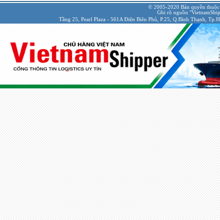
© 2005-2020 Bản quyền thuộc
Ghi rõ nguồn "VietnamShipp
Tầng 25, Pearl Plaza - 561A Điện Biên Phủ, P.25, Q.Bình Thạnh, Tp.