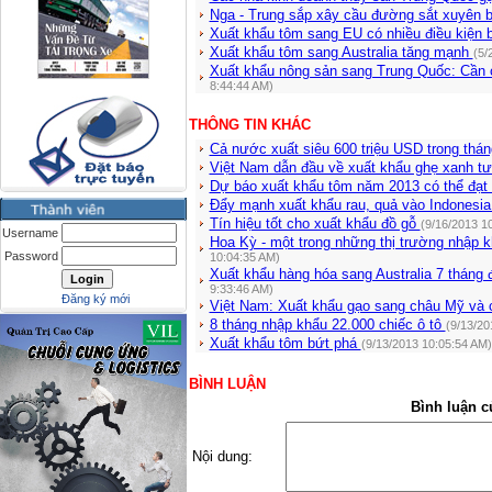
Nga - Trung sắp xây cầu đường sắt xuyên bi
Xuất khẩu tôm sang EU có nhiều điều kiện 
Xuất khẩu tôm sang Australia tăng mạnh
(5/
Xuất khẩu nông sản sang Trung Quốc: Cần c
8:44:44 AM)
THÔNG TIN KHÁC
Cả nước xuất siêu 600 triệu USD trong thá
Việt Nam dẫn đầu về xuất khẩu ghẹ xanh t
Dự báo xuất khẩu tôm năm 2013 có thể đạt
Đẩy mạnh xuất khẩu rau, quả vào Indonesi
Tín hiệu tốt cho xuất khẩu đồ gỗ
(9/16/2013 1
Username
Hoa Kỳ - một trong những thị trường nhập 
Password
10:04:35 AM)
Xuất khẩu hàng hóa sang Australia 7 tháng
9:33:46 AM)
Đăng ký mới
Việt Nam: Xuất khẩu gạo sang châu Mỹ và
8 tháng nhập khẩu 22.000 chiếc ô tô
(9/13/20
Xuất khẩu tôm bứt phá
(9/13/2013 10:05:54 AM)
BÌNH LUẬN
Bình luận c
Nội dung: