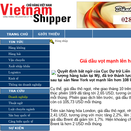
Đăng nhập
Hàng không
Hàng hải
Vận chuyển
Giá dầu vọt mạnh lên 
Xuất nhập khẩu
Quyết định bất ngờ của Cục Dự trữ Liê
Logistics
lượng hàng tuần tại Mỹ, đã trở thành lự
Kinh tế
sau tại sàn New York vọt mạnh lên hơn 108
Thông tin doanh nghiệp
Cụ thể, giá dầu thô ngọt, nhẹ giao tháng 10 tr
thúc phiên 18/9 đã tăng tới 2,65 USD, tương 
Doanh nghiệp
mỗi thùng. Phiên giao dịch liền trước, giá dầu
còn có 105,73 USD mỗi thùng.
Thuật ngữ
Luật chuyên ngành
Trên sàn hàng hóa London, giá dầu thô ngọt, n
2,41 USD, tương ứng với mức tăng 2,2%, lên 1
Sân bay quốc tế
giá dầu Brent đã giảm tới 1,7%. Hiện khoảng c
Cảng biển quốc tế
Brent là hơn 2 USD mỗi thùng.