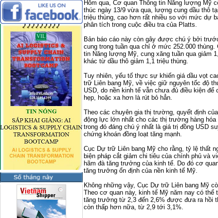
Hôm qua, Cơ quan Thông tin Năng lượng Mỹ côn
thúc ngày 13/9 vừa qua, lượng cung dầu thô tạ
triệu thùng, cao hơn rất nhiều so với mức dự b
phân tích trong cuộc điều tra của Platts.
Bản báo cáo này còn gây được chú ý bởi trướ
cung trong tuần qua chỉ ở mức 252.000 thùng
tin Năng lượng Mỹ, cung xăng tuần qua giảm 1,
khác từ dầu thô giảm 1,1 triệu thùng.
Tuy nhiên, yếu tố thực sự khiến giá dầu vọt ca
trữ Liên bang Mỹ, về việc giữ nguyên tốc độ t
USD, do nền kinh tế vẫn chưa đủ điều kiện để 
hẹp, hoặc xa hơn là rút bỏ hẳn.
Theo các chuyên gia thị trường, quyết định củ
động lực lớn nhất cho các thị trường hàng hóa 
trong đó đáng chú ý nhất là giá trị đồng USD s
chứng khoán đồng loạt tăng mạnh.
Cục Dự trữ Liên bang Mỹ cho rằng, tỷ lệ thất n
biện pháp cắt giảm chi tiêu của chính phủ và v
hãm đà tăng trưởng của kinh tế. Do đó cơ qu
tăng trưởng ổn định của nền kinh tế Mỹ.
Không những vậy, Cục Dự trữ Liên bang Mỹ còn
Theo cơ quan này, kinh tế Mỹ năm nay có thể
tăng trưởng từ 2,3 đến 2,6% được đưa ra hồi 
còn thấp hơn nữa, từ 2,9 tới 3,1%.