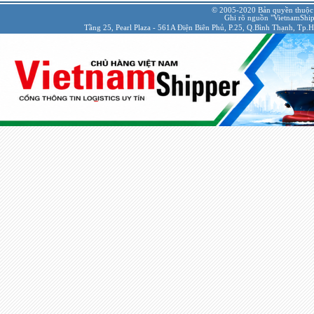
© 2005-2020 Bản quyền thuộc
Ghi rõ nguồn "VietnamShipp
Tầng 25, Pearl Plaza - 561A Điện Biên Phủ, P.25, Q.Bình Thạnh, Tp.