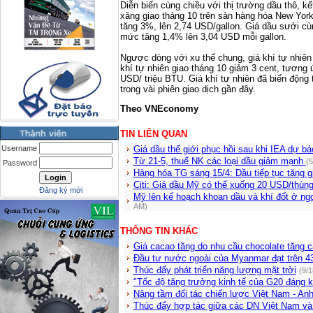
Diễn biến cùng chiều với thị trường dầu thô, kế
xăng giao tháng 10 trên sàn hàng hóa New Yor
tăng 3%, lên 2,74 USD/gallon. Giá dầu sưởi c
mức tăng 1,4% lên 3,04 USD mỗi gallon.
Ngược dòng với xu thế chung, giá khí tự nhiên 
khí tự nhiên giao tháng 10 giảm 3 cent, tươn
USD/ triệu BTU. Giá khí tự nhiên đã biến động
trong vài phiên giao dịch gần đây.
Theo VNEconomy
TIN LIÊN QUAN
Username
Giá dầu thế giới phục hồi sau khi IEA dự b
Từ 21-5, thuế NK các loại dầu giảm mạnh
(5
Password
Hàng hóa TG sáng 15/4: Dầu tiếp tục tăng 
Citi: Giá dầu Mỹ có thể xuống 20 USD/thùn
Đăng ký mới
Mỹ lên kế hoạch khoan dầu và khí đốt ở n
AM)
THÔNG TIN KHÁC
Giá cacao tăng do nhu cầu chocolate tăng c
Đầu tư nước ngoài của Myanmar đạt trên 4
Thúc đẩy phát triển năng lượng mặt trời
(9/
"Tốc độ tăng trưởng kinh tế của G20 đáng k
Nâng tầm đối tác chiến lược Việt Nam - An
Thúc đẩy hợp tác giữa các DN Việt Nam và