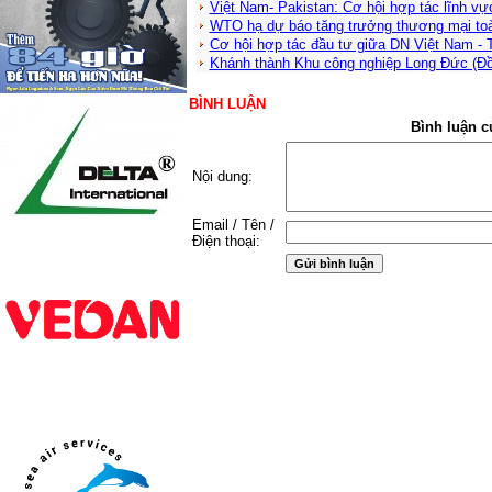
Việt Nam- Pakistan: Cơ hội hợp tác lĩnh 
WTO hạ dự báo tăng trưởng thương mại to
Cơ hội hợp tác đầu tư giữa DN Việt Nam -
Khánh thành Khu công nghiệp Long Đức (Đ
BÌNH LUẬN
Bình luận c
Nội dung:
Email / Tên /
Điện thoại: