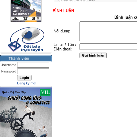
(9/20/2013 10:05:07 AM)
BÌNH LUẬN
Bình luận c
Nội dung:
Email / Tên /
Điện thoại:
Username
Password
Đăng ký mới