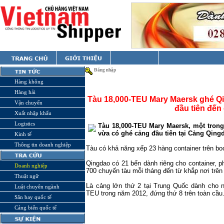
Đăng nhập
Hàng không
Hàng hải
Tàu 18,000-TEU Mary Maersk ghé Qi
Vận chuyển
đầu tiên đến
Xuất nhập khẩu
Logistics
Tàu 18,000-TEU Mary Maersk, một trong 
vừa có ghé cảng đầu tiên tại Cảng Qing
Kinh tế
Thông tin doanh nghiệp
Tàu có khả năng xếp 23 hàng container trên b
Qingdao có 21 bến dành riêng cho container, 
Doanh nghiệp
700 chuyến tàu mỗi tháng đến từ khắp nơi trên 
Thuật ngữ
Là cảng lớn thứ 2 tại Trung Quốc dành cho n
Luật chuyên ngành
TEU trong năm 2012, đứng thứ 8 trên toàn cầu
Sân bay quốc tế
Cảng biển quốc tế