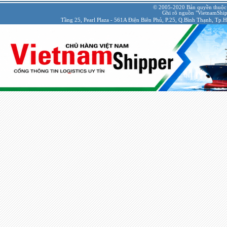
© 2005-2020 Bản quyền thuộc
Ghi rõ nguồn "VietnamShipp
Tầng 25, Pearl Plaza - 561A Điện Biên Phủ, P.25, Q.Bình Thạnh, Tp.