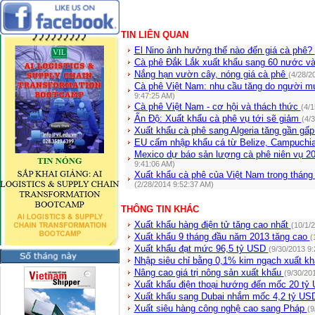
TIN LIÊN QUAN
El Nino ảnh hưởng thế nào đến giá cà phê?
Cà phê Đắk Lắk xuất khẩu sang 60 nước và
Nắng hạn vườn cây, nóng giá cà phê
(4/28/2
Cà phê Việt Nam: nhu cầu tăng do người mu
9:47:25 AM)
Cà phê Việt Nam - cơ hội và thách thức
(4/
Ấn Độ: Xuất khẩu cà phê vụ tới sẽ giảm
(4/
Xuất khẩu cà phê sang Algeria tăng gần gấp
EU cấm nhập khẩu cá từ Belize, Campuchi
Mexico dự báo sản lượng cà phê niên vụ 
9:41:06 AM)
Xuất khẩu cà phê của Việt Nam trong tháng
(2/28/2014 9:52:37 AM)
THÔNG TIN KHÁC
Xuất khẩu hàng điện tử tăng cao nhất
(10/1/
Xuất khẩu 9 tháng đầu năm 2013 tăng cao
(
Xuất khẩu đạt mức 96,5 tỷ USD
(9/30/2013 9
Nhập siêu chỉ bằng 0,1% kim ngạch xuất k
Nâng cao giá trị nông sản xuất khẩu
(9/30/20
Xuất khẩu điện thoại hướng đến mốc 20 t
Xuất khẩu sang Dubai nhắm mốc 4,2 tỷ U
Xuất siêu hàng công nghệ cao sang Pháp
(9