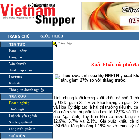
Đăng nhập
Hàng không
Hàng hải
Vận chuyển
Xuất khẩu cà phê đạt
Xuất nhập khẩu
Theo ước tính của Bộ NNPTNT, xuất khẩ
Logistics
tấn, giảm 27% so với tháng trước.
Kinh tế
Thông tin doanh nghiệp
Tính chung khối lượng xuất khẩu cà phê 9 thán
tỷ USD, giảm 23,1% về khối lượng và giảm 22
Doanh nghiệp
và Hoa Kỳ tiếp tục là hai thị trường tiêu thụ c
Thuật ngữ
đầu năm với thị phần lần lượt là 12,9% và 11,
Luật chuyên ngành
như Nga, Anh, Tây Ban Nha có mức tăng so
12,9%, 6,7% và 2,1%. Giá xuất khẩu cà p
Sân bay quốc tế
USD/tấn, tăng khoảng 1,19% so với cùng kỳ n
Cảng biển quốc tế