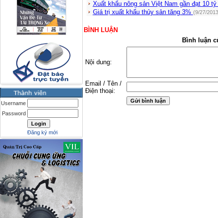
Xuất khẩu nông sản Việt Nam gần đạt 10 t
Giá trị xuất khẩu thủy sản tăng 3%
(9/27/2013
BÌNH LUẬN
Bình luận c
Nội dung:
Email / Tên /
Điện thoại:
Username
Password
Đăng ký mới