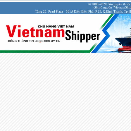
© 2005-2020 Bản quyền thuộc
Ghi rõ nguồn "VietnamShipp
Tầng 25, Pearl Plaza - 561A Điện Biên Phủ, P.25, Q.Bình Thạnh, Tp.