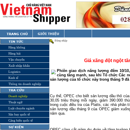
Đăng nhập
Hàng không
Hàng hải
Vận chuyển
Giá xăng đột ngột t
Xuất nhập khẩu
Phiên giao dịch năng lượng đêm 10/10,
Logistics
cùng tăng mạnh, sau khi Tổ chức Các n
Kinh tế
sản lượng của tổ chức này trong tháng 9 đã
Thông tin doanh nghiệp
Cụ thể, OPEC cho biết sản lượng dầu thô của 
Doanh nghiệp
30,05 triệu thùng mỗi ngày, giảm 390.000 th
Thuật ngữ
trong cuộc điều tra của Platts, các nhà phân
Luật chuyên ngành
sản lượng dầu tháng 9 của OPEC giảm xuống 3
năm qua.
Sân bay quốc tế
Cảng biển quốc tế
OPEC cũng cắt giảm dự đoán về tăng trưởng 