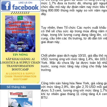
mức 1,7% đưa ra trước đó, nhưng giữ nguy
chức dầu mỏ này dự đoán năm nay mức tiêu thụ
tăng 800.000 thùng mỗi ngày so với năm ngoá
đây.
Tuy nhiên, theo Tổ chức Các nước xuất khẩu 
có thể sẽ chịu sức ép trong mùa đông năm n
chạp, trong khi lượng cung đang tăng lên, c
cung, cầu trên các thị truờng, từ đó dẫn tới v
giai đoạn này.
Chốt phiên giao dịch ngày 10/10, giá dầu thô n
USD, tương ứng với mức tăng 1,4%, lên 103,
York. Mặc dù chưa lấy lại được toàn bộ nhữn
trước, song mức tăng này cũng cho thấy bá
trường.
Cũng trên sàn hàng hóa New York, giá xăng gi
với mức tăng 2,9%, lên gần 2,70 USD mỗi gal
được 5,3 cent, tương ứng với mức tăng 1,7% 
khí tự nhiên giao tháng 11 cũng tăng 4,4 ce
BTU.