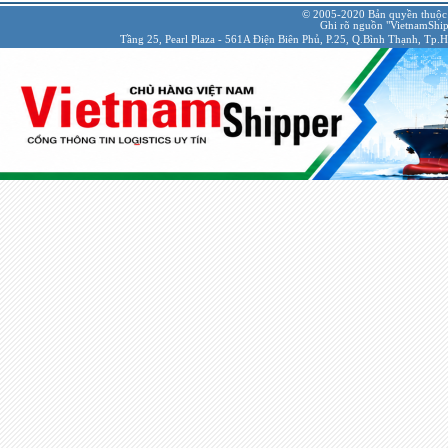
© 2005-2020 Bản quyền thuộc
Ghi rõ nguồn "VietnamShipp
Tầng 25, Pearl Plaza - 561A Điện Biên Phủ, P.25, Q.Bình Thạnh, Tp.