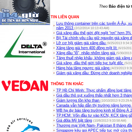
Theo
Báo điện tử 
TIN LIÊN QUAN
Lưu thông container trên các tuyến Á-Âu, 
năm 2013
(2/12/2014 10:13:43 AM)
Giá xăng dầu thế giới đột ngột “rơi” hơn 3
Bộ Tài chính yêu cầu giữ nguyên giá xăng 
Lỡ cơ hội giảm giá xăng dầu
(9/25/2013 9:34:
Xăng tăng giá hơn 400 đồng một lít
(6/15/201
Xăng dầu “lỗ”, nhấp nhổm tăng giá
(5/30/2013
Tăng thuế nhập khẩu, không giảm giá xăng
Giá xăng, dầu thế giới tiếp tục tuột dốc
(5/2/
Hàng hóa tăng ngược giá xăng
(4/23/2013 9:3
Giảm giá xăng dầu: Đừng chờ doanh nghiệ
THÔNG TIN KHÁC
TP Hồ Chí Minh: Thực phẩm đồng loạt tăng
Giá dầu thô sụt xuống thấp nhất hơn 3 thá
Giảm lượng tồn kho than
(10/10/2013 9:23:29 
Canada vẫn hấp dẫn thị trường năng lượng
WB hạ dự báo tăng trưởng kinh tế Đông Á 
TP.HCM: Vốn đầu tư vào KCN, KCX tăng 
Giá đôla Mỹ bật tăng
(10/8/2013 9:33:58 AM)
Thương mại Việt Nam- Pakistan 8 tháng đ
Singapore kêu gọi APEC tiếp tục mở cửa th