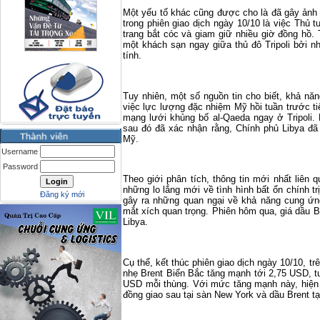
Một yếu tố khác cũng được cho là đã gây ảnh 
trong phiên giao dịch ngày 10/10 là việc Thủ 
trang bắt cóc và giam giữ nhiều giờ đồng hồ. 
một khách sạn ngay giữa thủ đô
Tripoli
bởi nh
tính.
Tuy nhiên, một số nguồn tin cho biết, khả năn
việc lực lượng đặc nhiệm Mỹ hồi tuần trước ti
mạng lưới khủng bố al-Qaeda ngay ở Tripoli.
sau đó đã xác nhận rằng, Chính phủ
Libya
đã 
Mỹ.
Username
Password
Theo giới phân tích, thông tin mới nhất liên 
những lo lắng mới về tình hình bất ổn chính t
Đăng ký mới
gây ra những quan ngại về khả năng cung ứng
mắt xích quan trọng. Phiên hôm qua, giá dầu B
Libya
.
Cụ thể, kết thúc phiên giao dịch ngày 10/10, tr
nhẹ Brent Biển Bắc tăng mạnh tới 2,75 USD, 
USD mỗi thùng. Với mức tăng mạnh này, hiện 
đồng giao sau tại sàn
New York
và dầu Brent t