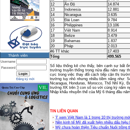
12
Ấn Độ
14.874
13
Indonesia
12.881
14
Nicaragua
3.635
15
Đài Loan
9.784
16
Philippines
13.106
17
Việt
Nam
8.914
18
Belize
3.479
19
Bahamas
1.837
20
Pháp
2.013
46 TT khác
17.403
Tổng
499.565
Username
Số liệu thống kê cho thấy, bên cạnh sự bất ổ
Password
trường truyền thống trong nửa đầu năm nay t
cực trong việc thay đổi cách tiếp cận thị tr
trường tuy nhỏ nhưng nhiều tiềm năng như: S
Đăng ký mới
Nicaragua, Honduras, Morocco, Thổ Nhĩ Kỳ, Đa
trưởng XK trên 3 con số so với cùng kỳ năm n
Nhập khẩu nhuyễn thể của Mỹ 6 tháng đầu năm
TIN LIÊN QUAN
Ý xem Việt Nam là 1 trong 10 thị trường mớ
Nền kinh tế Mỹ đã xuất hiện nhiều dấu hiệu
Mỹ chưa hoàn thiện Tiêu chuẩn Nuôi trồng t