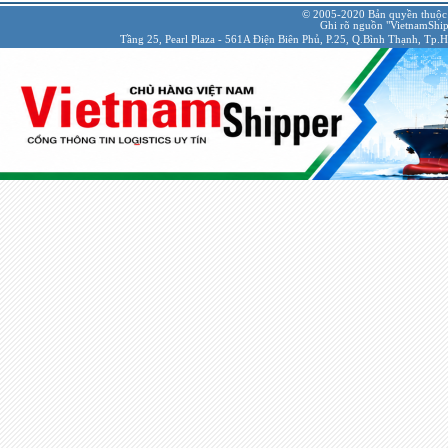
© 2005-2020 Bản quyền thuộc
Ghi rõ nguồn "VietnamShipp
Tầng 25, Pearl Plaza - 561A Điện Biên Phủ, P.25, Q.Bình Thạnh, Tp.