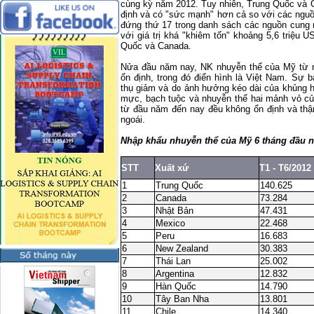
cùng kỳ năm 2012. Tuy nhiên, Trung Quốc và
định và có "sức mạnh" hơn cả so với các nguồ
đứng thứ 17 trong danh sách các nguồn cung
với giá trị khá "khiêm tốn" khoảng 5,6 triệu 
Quốc và Canada.
Nửa đầu năm nay, NK nhuyễn thể của Mỹ từ nh
ổn định, trong đó điển hình là Việt
Nam
. Sự b
thụ giảm và do ảnh hưởng kéo dài của khủng h
mực, bạch tuộc và nhuyễn thể hai mảnh vỏ c
từ đầu năm đến nay đều không ổn định và th
ngoái.
Nhập khẩu nhuyễn thể của Mỹ 6 tháng đầu n
STT
Xuất xứ
T1 - T6/2012
1
Trung Quốc
140.625
2
Canada
73.284
3
Nhật Bản
47.431
4
Mexico
22.468
5
Peru
16.683
6
New Zealand
30.383
7
Thái Lan
25.002
8
Argentina
12.832
9
Hàn Quốc
14.790
10
Tây Ban Nha
13.801
11
Chile
14.340