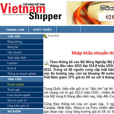
Đăng nhập
Hàng không
Hàng hải
Vận chuyển
Nhập khẩu nhuyễn th
Xuất nhập khẩu
Theo thống kê của Bộ Nông Nghiệp Mỹ 
Logistics
tháng đầu năm 2013 đạt 514.8 triệu USD,
Kinh tế
2012. Trong số 66 nguồn cung cấp mặt hàn
vào thị trường này, còn lại khoảng 40 nướ
Thông tin doanh nghiệp
Việt Nam giảm 37% giá trị XK so với 6 thán
Doanh nghiệp
Trung Quốc hiện vẫn giữ vị trí "độc tôn" tại 
Thuật ngữ
nói chung với trị giá 152,5 triệu USD - chiếm
Luật chuyên ngành
của Mỹ trong 6 tháng đầu năm nay, tiếp đến C
Sân bay quốc tế
Cũng theo thống kê của cơ quan này, 5 ng
Cảng biển quốc tế
Canada, Nhật Bản, Mexico và Peru chiếm đế
giai đoạn này cùng tăng trưởng giá trị XK từ