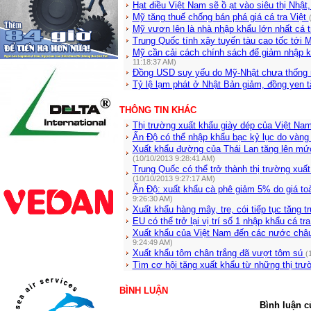
Hạt điều Việt Nam sẽ ồ ạt vào siêu thị Nhậ
Mỹ tăng thuế chống bán phá giá cá tra Việt
Mỹ vươn lên là nhà nhập khẩu lớn nhất cá 
Trung Quốc tính xây tuyến tàu cao tốc tới
Mỹ cần cải cách chính sách để giảm nhập 
11:18:37 AM)
Đồng USD suy yếu do Mỹ-Nhật chưa thống
Tỷ lệ lạm phát ở Nhật Bản giảm, đồng yen 
THÔNG TIN KHÁC
Thị trường xuất khẩu giày dép của Việt Na
Ấn Độ có thể nhập khẩu bạc kỷ lục do vàng
Xuất khẩu đường của Thái Lan tăng lên mứ
(10/10/2013 9:28:41 AM)
Trung Quốc có thể trở thành thị trường xuất
(10/10/2013 9:27:17 AM)
Ấn Độ: xuất khẩu cà phê giảm 5% do giá to
9:26:30 AM)
Xuất khẩu hàng mây, tre, cói tiếp tục tăng 
EU có thể trở lại vị trí số 1 nhập khẩu cá tr
Xuất khẩu của Việt Nam đến các nước ch
9:24:49 AM)
Xuất khẩu tôm chân trắng đã vượt tôm sú
(
Tìm cơ hội tăng xuất khẩu từ những thị tr
BÌNH LUẬN
Bình luận c