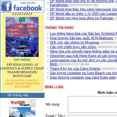
DP World phát triển khu tự do thương mại, 
Kazakhstan
(4/27/2013 8:49:01 AM)
DP World khai thác khu cảng Vancouver Is
DP World đầu tư thêm 1 tỷ USD vào Lond
DP World mở rộng hoạt động tại Pakistan
(2
THÔNG TIN KHÁC
Lưu thông hàng hóa của Sân bay Schiphol 
Khai trương Sân bay quốc tế Al-Maktoum
(1
DHL mở văn phòng tại Myanmar
(10/28/2013 
Cần một chiến lược bền vững
(10/25/2013 9:3
Hàng hóa vận chuyển hàng không giảm tại 
Shenzhen qua mặt Hong Kong về sản lượng
cargo-partner của Áo mở dịch vụ vận chuyển
Minh
(10/24/2013 9:37:48 AM)
Tháng 9 kỷ lục của Cảng Virginia
(10/24/2013
Sản lượng container tại Long Beach cao hơn
Giao thương container qua cảng Kobe giảm
BÌNH LUẬN
Bình luận c
Nội dung:
Email / Tên /