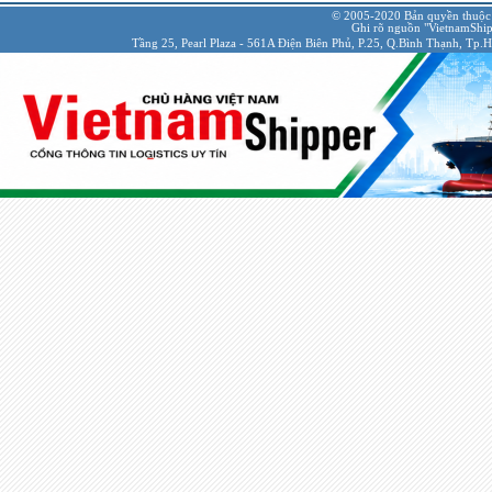
© 2005-2020 Bản quyền thuộc
Ghi rõ nguồn "VietnamShipp
Tầng 25, Pearl Plaza - 561A Điện Biên Phủ, P.25, Q.Bình Thạnh, Tp.