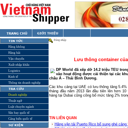
Đăng nhập
Hàng không
Hàng hải
Vận chuyển
Lưu thông container của
Xuất nhập khẩu
DP World đã xếp dỡ 14.2 triệu TEU tron
Logistics
vào hoạt động được cải thiện tại các k
Kinh tế
châu Á – Thái Bình Dương.
Thông tin doanh nghiệp
Các khu cảng tại UAE có lưu thông tăng 5.4% 
tháng đầu năm 2013 lần đầu tiên lên hơn 10
Doanh nghiệp
hàng tại
Dubai
cũng công bố mức tăng 2% trong 
Thuật ngữ
Luật chuyên ngành
Sân bay quốc tế
TIN LIÊN QUAN
Cảng biển quốc tế
Hãng vận tải Puerto Rico bổ sung ghé cảng 