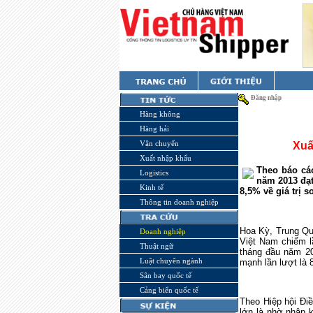
Đăng nhập
Hàng không
Hàng hải
Vận chuyển
Xuấ
Xuất nhập khẩu
Theo báo cá
Logistics
năm 2013 đạt
Kinh tế
8,5% về giá trị 
Thông tin doanh nghiệp
Hoa Kỳ, Trung Quố
Doanh nghiệp
Việt Nam chiếm l
Thuật ngữ
tháng đầu năm 20
Luật chuyên ngành
mạnh lần lượt là 
Sân bay quốc tế
Cảng biển quốc tế
Theo Hiệp hội Đi
lớn là nhờ nhập 