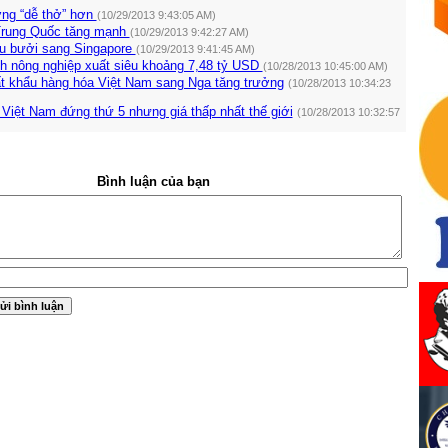
ng “dễ thở” hơn
(10/29/2013 9:43:05 AM)
Trung Quốc tăng mạnh
(10/29/2013 9:42:27 AM)
u bưởi sang Singapore
(10/29/2013 9:41:45 AM)
nh nông nghiệp xuất siêu khoảng 7,48 tỷ USD
(10/28/2013 10:45:00 AM)
t khẩu hàng hóa Việt Nam sang Nga tăng trưởng
(10/28/2013 10:34:23
Việt Nam đứng thứ 5 nhưng giá thấp nhất thế giới
(10/28/2013 10:32:57
Bình luận của bạn