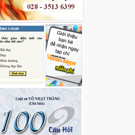
 thấy giao diện mới của
ite như thế nào?
Rất đẹp
Đẹp
Bình thường
Không đẹp lắm