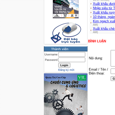
Xuất khẩu đườ
Nhập siêu từ 
Xuất khẩu rượ
10 tháng, ngà
Kim ngạch xuấ
AM)
Xuất khẩu chè 
AM)
BÌNH LUẬN
Username
Nội dung:
Password
Email / Tên /
Đăng ký mới
Điện thoại: