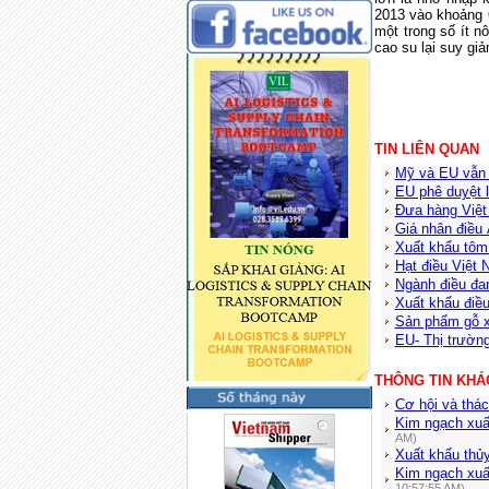
2013 vào khoảng 6
một trong số ít n
cao su lại suy gi
TIN LIÊN QUAN
Mỹ và EU vẫn l
EU phê duyệt 
Đưa hàng Việ
Giá nhân điều
Xuất khẩu tôm
Hạt điều Việt 
Ngành điều đa
Xuất khẩu điề
Sản phẩm gỗ x
EU- Thị trườn
THÔNG TIN KHÁ
Cơ hội và thác
Kim ngạch xuấ
AM)
Xuất khẩu thủ
Kim ngạch xuất
10:57:55 AM)