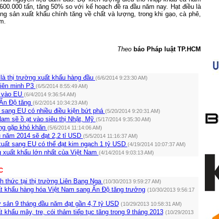
00.000 tấn, tăng 50% so với kế hoạch đề ra đầu năm nay. Hạt điều là
ông sản xuất khẩu chính tăng về chất và lượng, trong khi gạo, cà phê,
ảm.
Theo
báo Pháp luật TP.HCM
à thị trường xuất khẩu hàng đầu
(6/6/2014 9:23:30 AM)
liên minh P3
(6/5/2014 8:55:49 AM)
t vào EU
(6/4/2014 9:36:54 AM)
 Ấn Độ tăng
(6/2/2014 10:34:23 AM)
 sang EU có nhiều điều kiện bứt phá
(5/20/2014 9:20:31 AM)
Nam sẽ ồ ạt vào siêu thị Nhật, Mỹ
(5/17/2014 9:35:30 AM)
ng gặp khó khăn
(5/6/2014 11:14:06 AM)
u năm 2014 sẽ đạt 2,2 tỉ USD
(5/5/2014 11:16:37 AM)
uất sang EU có thể đạt kim ngạch 1 tỷ USD
(4/19/2014 10:07:37 AM)
g xuất khẩu lớn nhất của Việt Nam
(4/14/2014 9:03:13 AM)
C
h thức tại thị trường Liên Bang Nga
(10/30/2013 9:59:27 AM)
t khẩu hàng hóa Việt Nam sang Ấn Độ tăng trưởng
(10/30/2013 9:56:17
y sản 9 tháng đầu năm đạt gần 4,7 tỷ USD
(10/29/2013 10:58:31 AM)
 khẩu mây, tre, cói thảm tiếp tục tăng trong 9 tháng 2013
(10/29/2013