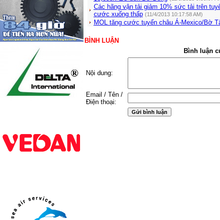
Các hãng vận tải giảm 10% sức tải trên t
cước xuống thấp
(11/4/2013 10:17:58 AM)
MOL tăng cước tuyến châu Á-Mexico/Bờ 
BÌNH LUẬN
Bình luận c
Nội dung:
Email / Tên /
Điện thoại: