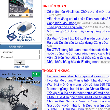
TIN LIÊN QUAN
Cổ phần hóa Vinalines: Chờ cơ chế mới tro
9:43:47 AM)
Việt Nam đăng cai tổ chức Diễn đàn biển
Cảng biển “đói” hàng
(8/12/2014 9:26:44 AM)
Tháo ngòi cho cảng biển
(8/1/2014 10:17:40 AM
Mở thầu gói 10 Dự án xây dựng cảng cửa n
AM)
Bà Rịa - Vũng Tàu: Đề xuất nhiều giải pháp
Rà soát Dự án đầu tư xây dựng Cảng cửa 
AM)
Bộ GTVT công bố danh mục khảo sát định kỳ 
Username
nước, vùng nước trong vùng nước cảng bi
Password
Vận tải biển "èo uột", khai thác cảng tăng
Nhập khẩu hàng hóa từ Bỉ tăng mạnh
(5/9/20
Đăng ký mới
THÔNG TIN KHÁC
Horizon Lines: doanh thu giảm do sản lượng
Hyundai Merchant Marine triển khai dịch vụ 
Wan Hai mở rộng mạng lưới với tàu 660 T
Maersk ngừng phụ phí ùn tắc Nhava Sheva
Tốc độ của P3 sẽ là thách thức đối với các
CMA CGM đưa ghé cảng Brazil vào tuyến N
Chủ tàu Việt Nam còn “mù mờ” luật pháp q
Giá cước xuyên Thái Bình Dương giảm còn
$3,099/FEU đến Bờ Đông
(11/5/2013 9:50:07 A