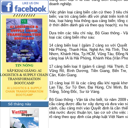
doanh nghiệp.
Việc phân loại cảng biển căn cứ theo 3 tiêu c
biển; vai trò cảng biển đối với phát triển kinh
hóa, loại hàng hóa thông qua cảng biển; tổng ch
ở thời điểm đánh giá và theo quy hoạch); xu hư
Dựa trên các tiêu chí này, Bộ Giao thông - V
loại các cảng biển như sau:
14 cảng biển loại I (giảm 2 cảng so với Quyế
Hải Phòng, Thanh Hóa, Nghệ An, Hà Tĩnh, Th
Nhơn, Khánh Hóa, Tp.HCM, Vũng Tàu, Đồng Nai
cảng loại IA là Hải Phòng, Khánh Hòa (Vân Ph
17 cảng biển loại II (giảm 6 cảng): Hải Thịnh
Vũng Rô, Bình Dương, Tiền Giang, Bến Tre,
Căn, Kiên Giang.
13 cảng loại III là các cảng dầu khí ngoài k
Lan Tây, Sư Tử Đen, Đại Hùng, Chí Minh, Ba
Trắng, Sông Đốc, Sư tử Vàng.
Bộ Giao thông - Vận tải cho biết, từ năm 2009 
cầu cảng được đầu tư xây dựng và đưa vào sử
cảnh, cầu cảng mới vào Quyết định là cần thi
nhà nước được thuận lợi, tạo cơ sở cho việc 
rõ ràng theo quy định của pháp luật Việt Nam v