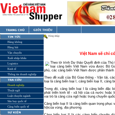
Đăng nhập
Hàng không
Hàng hải
Vận chuyển
Việt Nam sẽ chỉ c
Xuất nhập khẩu
Theo tờ trình Dự thảo Quyết định của Th
Logistics
loại cảng biển Việt Nam vừa được Bộ Gi
Kinh tế
phủ, các cảng biển Việt Nam được phân thành 3
Thông tin doanh nghiệp
Theo đề xuất của Bộ Giao thông - Vận tải, c
loại là cảng biển loại I, cảng biển loại II, cảng bi
Doanh nghiệp
Trong đó, cảng biển loại I là cảng biển đặc 
Thuật ngữ
phát triển kinh tế - xã hội của cả nước hoặc l
Luật chuyên ngành
vai trò là cảng cửa ngõ hoặc trung chuyển quốc 
Sân bay quốc tế
Cảng biển loại II là cảng biển quan trọng phục v
Cảng biển quốc tế
hộicủa vùng, địa phương.
Cảng biển loại II là các cảng biển chuyên 