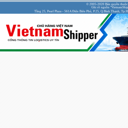
© 2005-2020 Bản quyền thuộc
Ghi rõ nguồn "VietnamShipp
Tầng 25, Pearl Plaza - 561A Điện Biên Phủ, P.25, Q.Bình Thạnh, Tp.