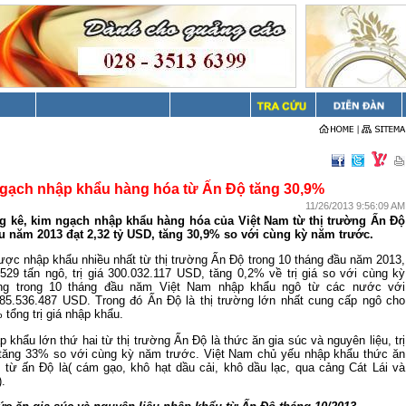
gạch nhập khẩu hàng hóa từ Ấn Độ tăng 30,9%
11/26/2013 9:56:09 AM
ng kê, kim ngạch nhập khẩu hàng hóa của Việt Nam từ thị trường Ấn Độ
u năm 2013 đạt 2,32 tỷ USD, tăng 30,9% so với cùng kỳ năm trước.
ược nhập khẩu nhiều nhất từ thị trường Ấn Độ trong 10 tháng đầu năm 2013,
529 tấn ngô, trị giá 300.032.117 USD, tăng 0,2% về trị giá so với cùng kỳ
ng trong 10 tháng đầu năm Việt
Nam
nhập khẩu ngô từ các nước với
á 485.536.487 USD. Trong đó Ấn Độ là thị trường lớn nhất cung cấp ngô cho
 tổng trị giá nhập khẩu.
p khẩu lớn thứ hai từ thị trường Ấn Độ là thức ăn gia súc và nguyên liệu, trị
 tăng 33% so với cùng kỳ năm trước. Việt
Nam
chủ yếu nhập khẩu thức ăn
u từ ấn Độ là( cám gạo, khô hạt dầu cải, khô dầu lạc, qua cảng Cát Lái và
.