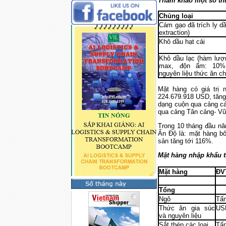
Tham khảo một số thứ
Chủng loại
Cám gạo đã trích ly dầ
extraction)
Khô dầu hạt cải
Khô dầu lạc (hàm lượn
max, độn ẩm: 10%
nguyên liệu thức ăn ch
Mặt hàng có giá trị 
224.679.918 USD, tăng
dạng cuộn qua cảng cá
qua cảng Tân cảng- Vũ
Trong 10 tháng đầu nă
Ấn Độ là: mặt hàng bô
sản tăng tới 116%.
Mặt hàng nhập khẩu t
Mặt hàng
ĐV
Tổng
Ngô
Tấ
Thức ăn gia súc
US
và nguyên liệu
Sắt thép các loại
Tấ