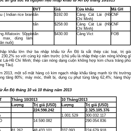
c ăn gia súc và nguyên liệu nhập khẩu từ Ấn Độ tháng 10/2013
ĐVT
Giá
Cửa khẩu
Mã GH
u ( Indian rice bran
tấn
$192.00
Cảng Cát Lái (Hồ
CNF
Chí Minh)
tấn
$258.00
Cảng Cát Lái (Hồ
CNF
Chí Minh)
g Aflatoxin: 50ppb
tấn
$430.00
Cảng Vict
FOB
 max, dùng làm
ăn nuôi)
nhập khẩu lớn thứ ba nhập khẩu từ Ấn Độ là sắt thép các loại, trị giá
 230,2% so với cùng kỳ năm trước (chủ yếu là nhập thép cán nóng không gỉ
t Lái-Hồ Chí Minh; thép cán nóng dạng cuộn không hợp kim chưa tráng phủ
ng Tàu).
m 2013, một số mặt hàng có kim ngạch nhập khẩu tăng mạnh từ thị trường
ng tăng 80%; máy móc, thiết bị, dụng cụ phụt tùng tăng 62,4%; hàng thủy
ừ Ấn Độ tháng 10 và 10 tháng năm 2013
T
Tháng 10/2013
10 Tháng/2013
Lượng
Trị giá (USD)
Lượng
Trị giá (USD)
224.598.242
2.325.105.376
n
1.001.529
300.032.117
D
14.590.082
290.054.836
n
81.262
48.433.101
337.093
224.679.918