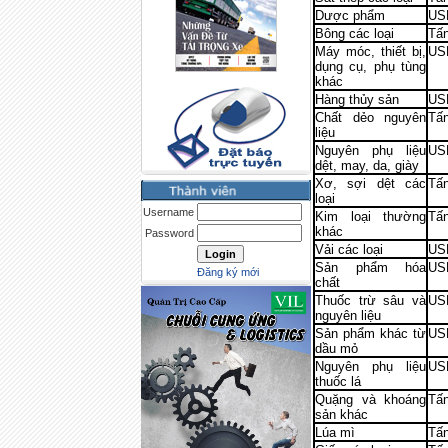
Dược phẩm
US
Bông các loại
Tấ
Máy móc, thiết bị,
US
dụng cụ, phụ tùng
khác
Hàng thủy sản
US
Chất dẻo nguyên
Tấ
liệu
Nguyên phụ liệu
US
dệt, may, da, giày
Xơ, sợi dệt các
Tấ
loại
Username
Kim loại thường
Tấ
khác
Password
Vải các loại
US
Sản phẩm hóa
US
Đăng ký mới
chất
Thuốc trừ sâu và
US
nguyên liệu
Sản phẩm khác từ
US
dầu mỏ
Nguyên phụ liệu
US
thuốc lá
Quặng và khoáng
Tấ
sản khác
Lúa mì
Tấ