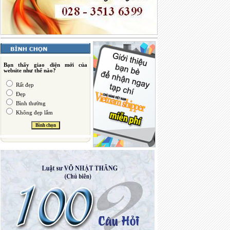
Bạn thấy giao diện mới của
website như thế nào?
Rất đẹp
Đẹp
Bình thường
Không đẹp lắm