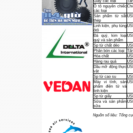
Giấy các loại
Tấ
Ô tô nguyên chiếc
Ch
các loại
Sản phẩm từ sắt
US
thép
Linh kiện, phụ tùng
US
ôtô
Đá quý, kim loại
US
quý và sản phẩm
Sp từ chất dẻo
US
Phân bón các loại
Tấ
Hóa chất
US
Hàng rau quả
US
Dầu mỡ động thực
US
vật
Sp từ cao su
US
Máy vi tính, sản
US
phẩm điện tử và
linh kiện
Sp từ giấy
US
Sữa và sản phẩm
US
sữa
Nguồn số liệu: Tổng cụ