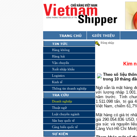
Đăng nhập
Hàng không
Hàng hải
Vận chuyển
Kim n
Xuất nhập khẩu
Theo số liệu thố
Logistics
trong 10 tháng đầ
Kinh tế
Ngô vẫn là mặt hàng đ
Thông tin doanh nghiệp
với lượng nhập 1.001.
năm trước. Tính chu
1.511.098 tấn, trị gi
Doanh nghiệp
Việt
Nam
, chiếm 61,7%
Thuật ngữ
Luật chuyên ngành
Mặt hàng có giá trị nhậ
giá 290.054.836 USD,
Sân bay quốc tế
gia súc và nguyên liệ
Cảng biển quốc tế
Cảng Vict-Hồ Chí Minh)