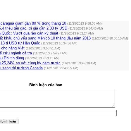
icaragua giảm gần 80 % trong tháng 10
(11/25/2013 9:58:38 AM)
4 triệu tấn gạo, trị giá gần 2,33 tỷ USD
(11/25/2013 9:54:45 AM)
 Quốc: Vượt qua rào cản kỹ thuật
(11/25/2013 9:52:24 AM)
ất khẩu chủ yếu sang Mêhicô 10 tháng đầu năm 2013
(11/23/2013 10:36:15 AM)
 13 tỉ USD từ Hàn Quốc
(11/23/2013 10:34:56 AM)
n cho hàng Việt
(11/22/2013 9:58:51 AM)
để cứu ngành cá tra
(11/22/2013 9:54:27 AM)
u Phi tin dùng
(11/22/2013 9:53:13 AM)
g 25,24% so với cùng kỳ năm trước
(11/21/2013 9:49:38 AM)
 sang thị trường Canađa
(11/21/2013 9:48:55 AM)
Bình luận của bạn