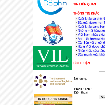
TIN LIÊN QUAN
THÔNG TIN KHÁC
Xuất khẩu cà phê N
Đã xuất được hơn 5,
Xuất khẩu sang Hàn
Những mặt hàng xu
Việt Nam nhập siêu
Anh - thị trường lớ
Cần liên kết chuỗi 
Hàng Việt được châ
Nhập khẩu sữa tăn
Đẩy mạnh xuất khẩu
BÌNH LUẬN
Nội dung:
Email / Tên /
Điện thoại: