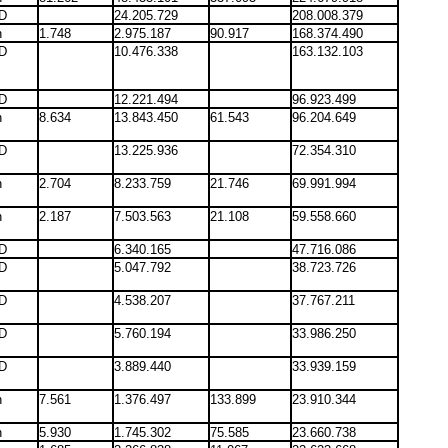
D
24.205.729
208.008.379
n
1.748
2.975.187
90.917
168.374.490
D
10.476.338
163.132.103
D
12.221.494
96.923.499
n
8.634
13.843.450
61.543
96.204.649
D
13.225.936
72.354.310
n
2.704
8.233.759
21.746
69.991.994
n
2.187
7.503.563
21.108
59.558.660
D
6.340.165
47.716.086
D
5.047.792
38.723.726
D
4.538.207
37.767.211
D
5.760.194
33.986.250
D
3.889.440
33.939.159
n
7.561
1.376.497
133.899
23.910.344
n
5.930
1.745.302
75.585
23.660.738