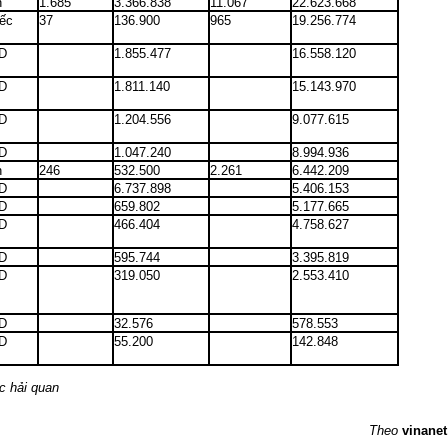
n
1.685
3.366.838
11.067
22.623.668
iếc
37
136.900
965
19.256.774
D
1.855.477
16.558.120
D
1.811.140
15.143.970
D
1.204.556
9.077.615
D
1.047.240
8.994.936
n
246
532.500
2.261
6.442.209
D
6.737.898
5.406.153
D
659.802
5.177.665
D
466.404
4.758.627
D
595.744
3.395.819
D
319.050
2.553.410
D
32.576
578.553
D
55.200
142.848
c hải quan
Theo
vinanet