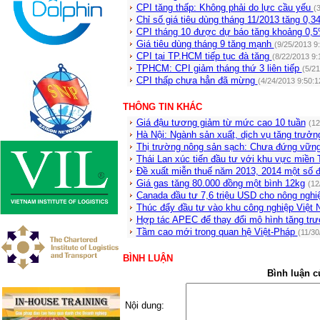
CPI tăng thấp: Không phải do lực cầu yếu
(
Chỉ số giá tiêu dùng tháng 11/2013 tăng 0,
CPI tháng 10 được dự báo tăng khoảng 0,
Giá tiêu dùng tháng 9 tăng mạnh
(9/25/2013 9
CPI tại TP.HCM tiếp tục đà tăng
(8/22/2013 9:
TPHCM: CPI giảm tháng thứ 3 liên tiếp
(5/2
CPI thấp chưa hẳn đã mừng
(4/24/2013 9:50:1
THÔNG TIN KHÁC
Giá đậu tương giảm từ mức cao 10 tuần
(12
Hà Nội: Ngành sản xuất, dịch vụ tăng trưở
Thị trường nông sản sạch: Chưa đứng vữn
Thái Lan xúc tiến đầu tư với khu vực miền
Đề xuất miễn thuế năm 2013, 2014 một số 
Giá gas tăng 80.000 đồng một bình 12kg
(12
Canada đầu tư 7,6 triệu USD cho nông ngh
Thúc đẩy đầu tư vào khu công nghiệp Việt
Hợp tác APEC để thay đổi mô hình tăng trư
Tầm cao mới trong quan hệ Việt-Pháp
(11/30
BÌNH LUẬN
Bình luận c
Nội dung: