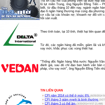
Trả lời câu hỏi của phóng viên tại buổi họp 
lũ lụt miền Trung, ông Nguyễn Đồng Tiến –
biết, từ đầu tháng 10 đến nay, ngành ngân hàn
đạo 6 ngân hàng thương mại cùng địa phương đ
cơ cấu lại các khoản nợ, khoanh nợ đối với 
hồi sản xuất.
Theo tính toán, tại 10 tỉnh, thiệt hại liên quan
Từ đó, các ngân hàng đã miễn, giảm lãi và k
vay mới, khắc phục các vùng thiệt hại.
"Thống đốc Ngân hàng Nhà nước Nguyễn Văn Bì
đánh giá, sau đó chỉ đạo ban hành văn bản có
pháp, cho vay mới", ông Nguyễn Đồng Tiến nh
TIN LIÊN QUAN
CPI năm 2014 có thể ở mức 6%
(6/25/2014 9
CPI tháng 3 giảm mạnh là bình thường
(3/27
CPI tháng 3 có thể âm
(3/20/2014 9:57:21 AM)