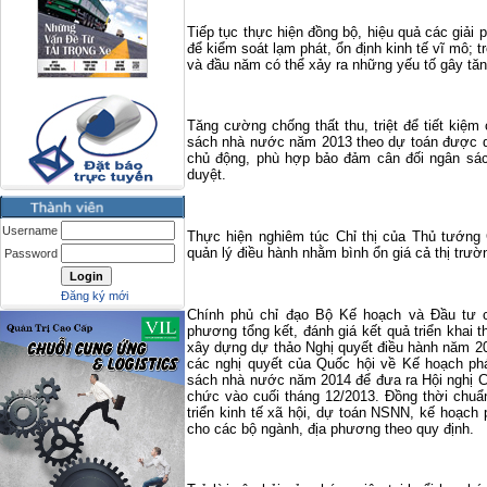
Tiếp tục thực hiện đồng bộ, hiệu quả các giải pháp v
để kiểm soát lạm phát, ổn định kinh tế vĩ 
và đầu năm có thể xảy ra những yếu tố gây tăng
Tăng cường chống thất thu, triệt để tiết kiệ
sách nhà nước năm 2013 theo dự toán được du
chủ động, phù hợp bảo đảm cân đối ngân sá
duyệt.
Username
Thực hiện nghiêm túc Chỉ thị của Thủ tướng
quản lý điều hành nhằm bình ổn giá cả thị trườn
Password
Đăng ký mới
Chính phủ chỉ đạo Bộ Kế hoạch và Đầu tư ch
phương tổng kết, đánh giá kết quả triển khai 
xây dựng dự thảo Nghị quyết điều hành năm 20
các nghị quyết của Quốc hội về Kế hoạch phát
sách nhà nước năm 2014 để đưa ra Hội nghị C
chức vào cuối tháng 12/2013. Đồng thời chuẩn
triển kinh tế xã hội, dự toán NSNN, kế hoạch
cho các bộ ngành, địa phương theo quy định.