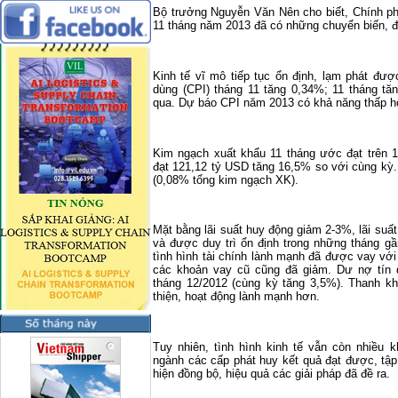
Bộ trưởng Nguyễn Văn Nên cho biết, Chính phủ
11 tháng năm 2013 đã có những chuyển biến, đạ
Kinh tế vĩ mô tiếp tục ổn định, lạm phát đượ
dùng (CPI) tháng 11 tăng 0,34%; 11 tháng tă
qua. Dự báo CPI năm 2013 có khả năng thấp h
Kim ngạch xuất khẩu 11 tháng ước đạt trên 
đạt 121,12 tỷ USD tăng 16,5% so với cùng kỳ.
(0,08% tổng kim ngạch XK).
Mặt bằng lãi suất huy động giảm 2-3%, lãi su
và được duy trì ổn định trong những tháng gầ
tình hình tài chính lành mạnh đã được vay với
các khoản vay cũ cũng đã giảm. Dư nợ tín 
tháng 12/2012 (cùng kỳ tăng 3,5%). Thanh k
thiện, hoạt động lành mạnh hơn.
Tuy nhiên, tình hình kinh tế vẫn còn nhiều 
ngành các cấp phát huy kết quả đạt được, tập
hiện đồng bộ, hiệu quả các giải pháp đã đề ra.