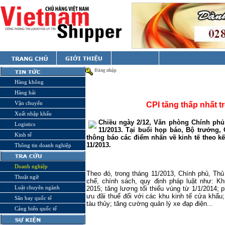
Đăng nhập
Hàng không
Hàng hải
Vận chuyển
CPI tăng thấp nhất 
Xuất nhập khẩu
Chiều ngày 2/12, Văn phòng Chính phủ
Logistics
11/2013. Tại buổi họp báo, Bộ trưởn
Kinh tế
thông báo các điểm nhấn về kinh tế theo k
11/2013.
Thông tin doanh nghiệp
Doanh nghiệp
Theo đó, trong tháng 11/2013, Chính phủ, Th
Thuật ngữ
chế, chính sách, quy định pháp luật như: K
Luật chuyên ngành
2015; tăng lương tối thiểu vùng từ 1/1/2014;
ưu đãi thuế đối với các khu kinh tế cửa khẩu
Sân bay quốc tế
tàu thủy; tăng cường quản lý xe đạp điện...
Cảng biển quốc tế