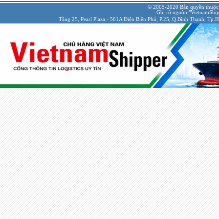
© 2005-2020 Bản quyền thuộc
Ghi rõ nguồn "VietnamShipp
Tầng 25, Pearl Plaza - 561A Điện Biên Phủ, P.25, Q.Bình Thạnh, Tp.