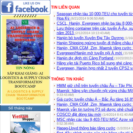
TIN LIÊN QUAN
Seaspan nhận tàu 10,000-TEU cho tuyến từ
Hoa Kỳ
(6/21/2014 9:06:50 AM)
CSCL, Hanjin, Evergreen nhận ba tàu 8,00
Lưu thông container trên các tuyến Á-Âu, 
năm 2013
(2/12/2014 10:13:43 AM)
Hanjin bỏ tuyến Xuyên Đại Tây Dương
(1/16
Hanjin Shipping ngừng tuyến đi thẳng châu
Hanjin, CMA CGM, Zim, Maersk tăng cước
Evergreen/Hanjin mở tuyến nội Á mới
(11/18
Hanjin dự định rời Cảng Portland
(10/22/2013 
Hãng vận tải Puerto Rico bổ sung ghé cảng 
Evergreen, Hanjin hợp nhất 2 tuyến CPS2
THÔNG TIN KHÁC
HMM giữ chỗ trên tuyến châu Âu – Tây Phi
Maersk: hãng vận chuyển nội vùng châu Mỹ
9:33:43 AM)
Giá cước tuyến châu Á – Bắc Âu tăng 16.
Hanjin, CMA CGM, Zim, Maersk tăng cước 
Maersk vẫn tin tưởng P3 sẽ được phê chu
COSCO đặt đóng tàu mới
(1/4/2014 8:41:40 AM
MSC nhận các tàu 9,403-TEU MSC Azov và
8:52:38 AM)
Hapag-Lloyd thông báo tăng cước
(1/2/2014 