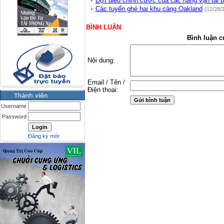
Đợt điều chỉnh cước của các hãng vận tải b
Các tuyến ghé hai khu cảng Oakland
(12/28/
BÌNH LUẬN
Bình luận c
Nội dung:
Email / Tên /
Điện thoại:
Username
Password
Đăng ký mới