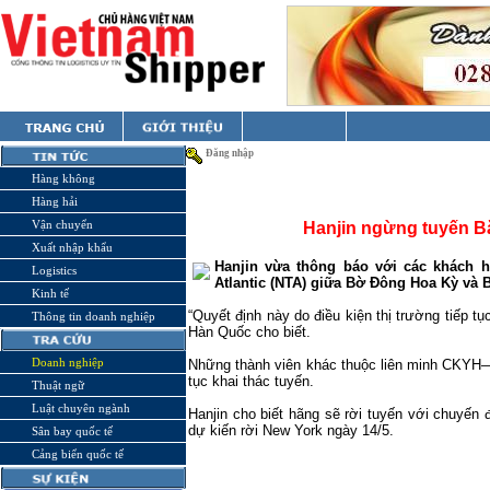
Đăng nhập
Hàng không
Hàng hải
Vận chuyển
Hanjin ngừng tuyến B
Xuất nhập khẩu
Hanjin vừa thông báo với các khách
Logistics
Atlantic (NTA) giữa Bờ Đông Hoa Kỳ và 
Kinh tế
“Quyết định này do điều kiện thị trường tiếp tụ
Thông tin doanh nghiệp
Hàn Quốc cho biết.
Doanh nghiệp
Những thành viên khác thuộc liên minh CKYH—
tục khai thác tuyến.
Thuật ngữ
Luật chuyên ngành
Hanjin cho biết hãng sẽ rời tuyến với chuyến 
dự kiến rời
New York
ngày 14/5.
Sân bay quốc tế
Cảng biển quốc tế