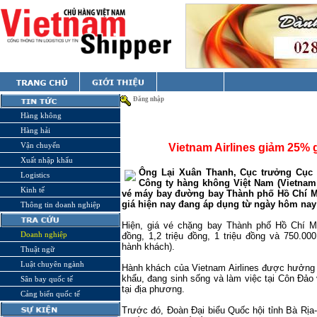
Đăng nhập
Hàng không
Hàng hải
Vận chuyển
Vietnam Airlines giảm 25%
Xuất nhập khẩu
Ông Lại Xuân Thanh, Cục trưởng Cục 
Logistics
Công ty hàng không Việt Nam (Vietnam 
Kinh tế
vé máy bay đường bay Thành phố Hồ Chí Mi
giá hiện nay đang áp dụng từ ngày hôm nay 
Thông tin doanh nghiệp
Hiện, giá vé chặng bay Thành phố Hồ Chí M
Doanh nghiệp
đồng, 1,2 triệu đồng, 1 triệu đồng và 750.0
hành khách).
Thuật ngữ
Luật chuyên ngành
Hành khách của Vietnam Airlines được hưởng
khẩu, đang sinh sống và làm việc tại Côn Đảo
Sân bay quốc tế
tại địa phương.
Cảng biển quốc tế
Trước đó, Đoàn Đại biểu Quốc hội tỉnh Bà Rịa