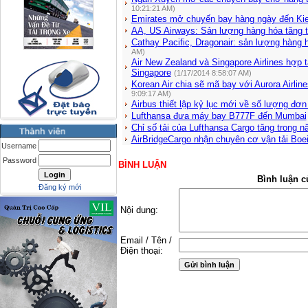
10:21:21 AM)
Emirates mở chuyến bay hàng ngày đến Ki
AA, US Airways: Sản lượng hàng hóa tăng t
Cathay Pacific, Dragonair: sản lượng hàng 
AM)
Air New Zealand và Singapore Airlines hợp
Singapore
(1/17/2014 8:58:07 AM)
Korean Air chia sẽ mã bay với Aurora Airlin
9:09:17 AM)
Airbus thiết lập kỷ lục mới về số lượng đơn
Lufthansa đưa máy bay B777F đến Mumbai
Chỉ số tải của Lufthansa Cargo tăng trong 
AirBridgeCargo nhận chuyên cơ vận tải Boe
Username
Password
BÌNH LUẬN
Bình luận c
Đăng ký mới
Nội dung:
Email / Tên /
Điện thoại: