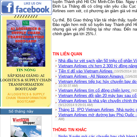
tuyến Thành phố Hồ Chí Minh-Côn Đảo. Ngay s
Đinh La Thăng đã có công văn yêu cầu Cục
Airlines xem xét, có phương án giảm giá vé má
Cụ thể, Bộ Giao thông Vận tải nhận thấy, tu
Đảo ngắn hơn một số tuyến bay Thành phố Hồ
nhưng giá vé phổ thông lại như nhau. Đến n
chỉnh giảm giá tới 25%./.
TIN LIÊN QUAN
Nhà đầu tư vét sạch gần 50 triệu cổ phần V
Vietnam Airlines chi hơn 2.300 tỷ đồng nân
Tiền tỉ đổ vào Vietnam Airlines
(10/25/2014 10
Vietnam Airlines - All Nippon Airways
(10/6/2
Vietnam Airlines tiếp tục hủy chuyến bay do
10:30:37 AM)
Vietnam Airlines tìm cổ đông chiến lược
(9/
Vietnam Airlines đổi gần 20 máy bay sau c
Vietnam Airlines là nhà vận chuyển chính th
(9/12/2014 9:29:01 AM)
Tháng 11, IPO Vietnam Airlines, Nhà nước
Vietnam Airlines mở đường bay Phú Quốc 
AM)
THÔNG TIN KHÁC
Ngân Xuyên mở các chuyến bay chở hàng t