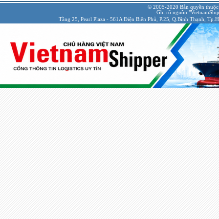
© 2005-2020 Bản quyền thuộc
Ghi rõ nguồn "VietnamShipp
Tầng 25, Pearl Plaza - 561A Điện Biên Phủ, P.25, Q.Bình Thạnh, Tp.