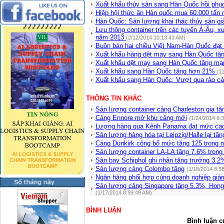
Xuất khẩu thủy sản sang Hàn Quốc hồi ph
Hiệp hội thức ăn Hàn quốc mua 60.000 tấn
Hàn Quốc: Sản lượng khai thác thủy sản 
Lưu thông container trên các tuyến Á-Âu, 
năm 2013
(2/12/2014 10:13:43 AM)
Buôn bán hai chiều Việt Nam-Hàn Quốc đạt
Xuất khẩu hàng dệt may sang Hàn Quốc tă
Xuất khẩu dệt may sang Hàn Quốc tăng m
Xuất khẩu sang Hàn Quốc tăng hơn 21%
(1
Xuất khẩu sang Hàn Quốc: Vượt qua rào cả
THÔNG TIN KHÁC
Sản lượng container cảng Charleston gia tă
Cảng Ennore mở khu cảng mới
(1/24/2014 9:
Lượng hàng qua Kênh Panama đạt mức cao 
Sản lượng hàng hóa tại Leipzig/Halle lại tăn
Cảng Dunkirk công bố mức tăng 125 trong 
Sản lượng container LA-LA tăng 7.6% trong
Sân bay Schiphol ghi nhận tăng trưởng 3.2
Sản lượng cảng Colombo tăng
(1/18/2014 8:5
Ngân hàng phối hợp cùng doanh nghiệp giảm 
Sản lượng cảng Singapore tăng 5.3%, Hong
(1/17/2014 8:59:49 AM)
BÌNH LUẬN
Bình luận c