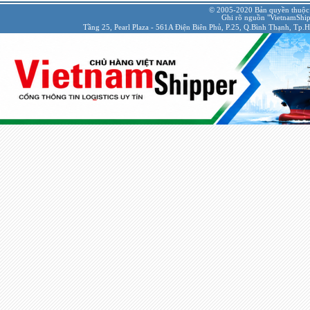
© 2005-2020 Bản quyền thuộc
Ghi rõ nguồn "VietnamShipp
Tầng 25, Pearl Plaza - 561A Điện Biên Phủ, P.25, Q.Bình Thạnh, Tp.