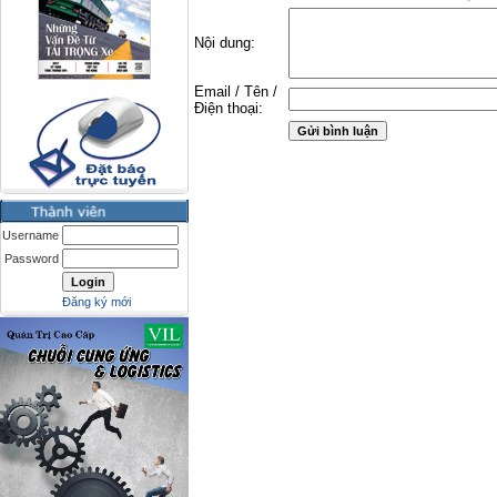
Nội dung:
Email / Tên /
Điện thoại:
Username
Password
Đăng ký mới