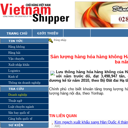
Đăng nhập
Hàng không
Hàng hải
Sản lượng hàng hóa hàng không Hàn
Vận chuyển
ba n
Xuất nhập khẩu
Logistics
Lưu thông hàng hóa hàng không của H
với năm trước đó, đạt 3,498,947 tấn
Kinh tế
dương kể từ năm 2010, theo Bộ
Đất đai Hạ t
Thông tin doanh nghiệp
Chính phủ cho biết khoản tăng trong lượng h
lượng hàng nội địa, theo
Yonhap.
Doanh nghiệp
Thuật ngữ
Luật chuyên ngành
Sân bay quốc tế
TIN LIÊN QUAN
Cảng biển quốc tế
Kim ngạch xuất khẩu sang Hàn Quốc 4 thán
AM)