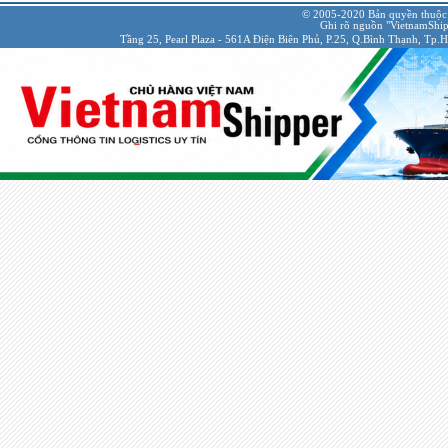
© 2005-2020 Bản quyền thuộc
Ghi rõ nguồn "VietnamShipp
Tầng 25, Pearl Plaza - 561A Điện Biên Phủ, P.25, Q.Bình Thạnh, Tp.