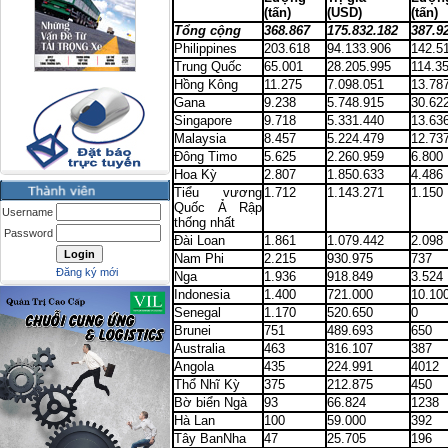
(tấn)
(USD)
(tấn)
Tổng cộng
368.867
175.832.182
387.9
Philippines
203.618
94.133.906
142.5
Trung Quốc
65.001
28.205.995
114.3
Hồng Kông
11.275
7.098.051
13.78
Gana
9.238
5.748.915
30.62
Singapore
9.718
5.331.440
13.63
Malaysia
8.457
5.224.479
12.73
Đông Timo
5.625
2.260.959
6.800
Hoa Kỳ
2.807
1.850.633
4.486
Tiểu vương
1.712
1.143.271
1.150
Quốc Ả Rập
Username
thống nhất
Password
Đài Loan
1.861
1.079.442
2.098
Nam
Phi
2.215
930.975
737
Đăng ký mới
Nga
1.936
918.849
3.524
Indonesia
1.400
721.000
10.10
Senegal
1.170
520.650
0
Brunei
751
489.693
650
Australia
463
316.107
387
Angola
435
224.991
4012
Thổ Nhĩ Kỳ
375
212.875
450
Bờ biển Ngà
93
66.824
1238
Hà Lan
100
59.000
392
Tây BanNha
47
25.705
196