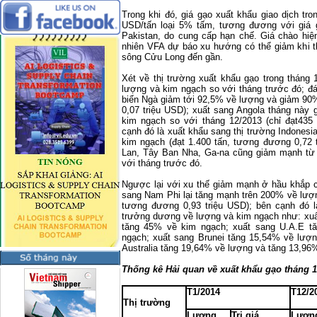
Trong khi đó, giá gạo xuất khẩu giao dịch tr
USD/tấn loại 5% tấm, tương đương với giá
Pakistan
, do cung cấp hạn chế. Giá chào hiệ
nhiên VFA dự báo xu hướng có thể giảm khi 
sông Cửu Long đến gần.
Xét về thị trường xuất khẩu gạo trong tháng 
lượng và kim ngạch so với tháng trước đó; đ
biển Ngà giảm tới 92,5% về lượng và giảm 90
0,07 triệu USD); xuất sang Angola tháng nà
kim ngạch so với tháng 12/2013 (chỉ đạt435
cạnh đó là xuất khẩu sang thị trường Indones
kim ngạch (đạt 1.400 tấn, tương đương 0,72 
Lan, Tây Ban Nha, Ga-na cũng giảm mạnh từ
với tháng trước đó.
Ngược lại với xu thế giảm mạnh ở hầu khắp cá
sang Nam Phi lại tăng mạnh trên 200% về lượng
tương đương 0,93 triệu USD); bên cạnh đó l
trưởng dương về lượng và kim ngạch như: xuấ
tăng 45% về kim ngạch; xuất sang U.A.E t
ngạch; xuất sang Brunei tăng 15,54% về lượ
Australia tăng 19,64% về lượng và tăng 13,
Thống kê Hải quan về xuất khẩu gạo tháng 
T1/2014
T12/2
Thị trường
Lượng
Trị giá
Lượn