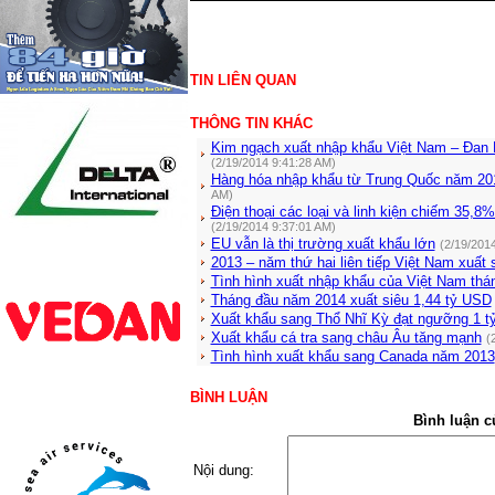
TIN LIÊN QUAN
THÔNG TIN KHÁC
Kim ngạch xuất nhập khẩu Việt Nam – Đan
(2/19/2014 9:41:28 AM)
Hàng hóa nhập khẩu từ Trung Quốc năm 20
AM)
Điện thoại các loại và linh kiện chiếm 35,
(2/19/2014 9:37:01 AM)
EU vẫn là thị trường xuất khẩu lớn
(2/19/201
2013 – năm thứ hai liên tiếp Việt Nam xuất 
Tình hình xuất nhập khẩu của Việt Nam thá
Tháng đầu năm 2014 xuất siêu 1,44 tỷ USD
Xuất khẩu sang Thổ Nhĩ Kỳ đạt ngưỡng 1 
Xuất khẩu cá tra sang châu Âu tăng mạnh
(
Tình hình xuất khẩu sang Canada năm 2013
BÌNH LUẬN
Bình luận c
Nội dung: