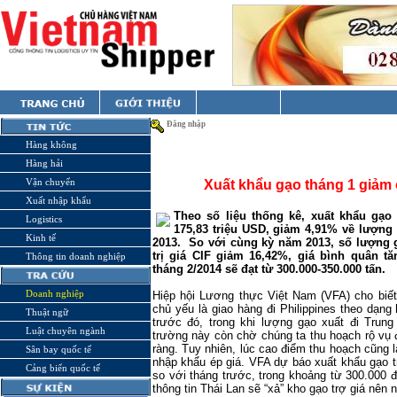
Đăng nhập
Hàng không
Hàng hải
Vận chuyển
Xuất khẩu gạo tháng 1 giảm 
Xuất nhập khẩu
Theo số liệu thống kê, xuất khẩu gạo t
Logistics
175,83 triệu USD, giảm 4,91% về lượng 
Kinh tế
2013. So với cùng kỳ năm 2013, số lượng g
trị giá CIF giảm 16,42%, giá bình quân tă
Thông tin doanh nghiệp
tháng 2/2014 sẽ đạt từ 300.000-350.000 tấn.
Doanh nghiệp
Hiệp hội Lương thực Việt Nam (VFA) cho biết
chủ yếu là giao hàng đi Philippines theo dạn
Thuật ngữ
trước đó, trong khi lượng gạo xuất đi Trun
Luật chuyên ngành
trường này còn chờ chúng ta thu hoạch rộ vụ
ràng. Tuy nhiên, lúc cao điểm thu hoạch cũng l
Sân bay quốc tế
nhập khẩu ép giá. VFA dự báo xuất khẩu gạo t
Cảng biển quốc tế
so với tháng trước, trong khoảng từ 300.000 
thông tin Thái Lan sẽ “xả” kho gạo trợ giá nên 