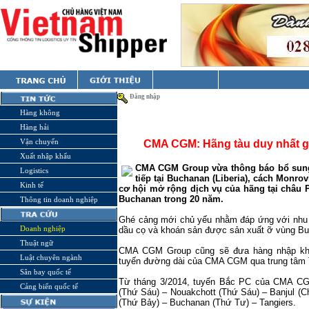
Đăng nhập
Hàng không
Hàng hải
Vận chuyển
CMA CGM: Hãng tàu duy nhất g
Xuất nhập khẩu
CMA CGM Group vừa thông báo bổ sung
Logistics
tiếp tại Buchanan (Liberia), cách Monr
Kinh tế
cơ hội mở rộng dịch vụ của hãng tại châu P
Buchanan trong 20 năm.
Thông tin doanh nghiệp
Ghé cảng mới chủ yếu nhằm đáp ứng với nhu 
Doanh nghiệp
dầu cọ và khoán sản được sản xuất ỡ vùng B
Thuật ngữ
CMA CGM Group cũng sẽ đưa hàng nhập khẩ
Luật chuyên ngành
tuyến đường dài của CMA CGM qua trung tâm 
Sân bay quốc tế
Từ tháng 3/2014, tuyến Bắc PC của CMA CG
Cảng biển quốc tế
(Thứ Sáu) –
Nouakchott
(Thứ Sáu) –
Banjul
(Ch
(Thứ Bảy) – Buchanan (Thứ Tư) – Tangiers.