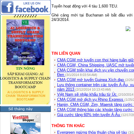
Tuyến hoạt động với 4 tàu 1,600 TEU.
Ghé cảng mới tại Buchanan sẽ bắt đầu với
24/3/2014.
TIN LIÊN QUAN
CMA CGM mở tuyến con thoi hàng tuần giữa
CMA CGM, China Shipping, UASC mở tuyến
CMA CGM triển khai dịch vụ vận chuyển con
Đen
(3/1/2014 8:03:54 AM)
CMA CGM mở tuyến Guinea Xích đạo
(2/25
Lưu thông container trên các tuyến Á-Âu, 
năm 2013
(2/12/2014 10:13:43 AM)
Việt Nam sẽ nhập khẩu trâu từ Úc
(2/10/2014
CMA CGM mở dịch vụ Rhino Express
(1/25/
Hanjin, CMA CGM, Zim, Maersk tăng cước
CMA CGM thông báo các khoản tăng cước
Giá cước tăng 60% trên tuyến Á-Âu
(12/17/2
THÔNG TIN KHÁC
Evergreen ngừng thỏa thuận chia sẽ tàu
(3/