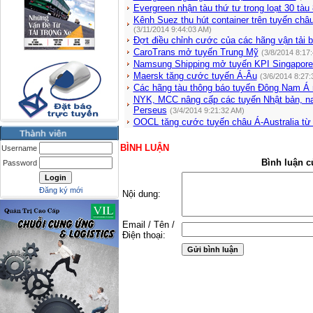
Evergreen nhận tàu thứ tư trong loạt 30 tàu
Kênh Suez thu hút container trên tuyến c
(3/11/2014 9:44:03 AM)
Đợt điều chỉnh cước của các hãng vận tải b
CaroTrans mở tuyến Trung Mỹ
(3/8/2014 8:17
Namsung Shipping mở tuyến KPI Singapor
Maersk tăng cước tuyến Á-Âu
(3/6/2014 8:27:
Các hãng tàu thông báo tuyến Đông Nam Á
NYK, MCC nâng cấp các tuyến Nhật bản, na
Perseus
(3/4/2014 9:21:32 AM)
OOCL tăng cước tuyến châu Á-Australia từ
BÌNH LUẬN
Username
Bình luận c
Password
Đăng ký mới
Nội dung:
Email / Tên /
Điện thoại: