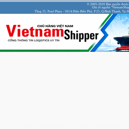
© 2005-2020 Bản quyền thuộc
Ghi rõ nguồn "VietnamShipp
Tầng 25, Pearl Plaza - 561A Điện Biên Phủ, P.25, Q.Bình Thạnh, Tp.