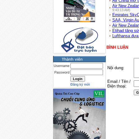
Air China mở t
Air New Zeala
9:43:13 AM)
Emirates SkyC
SAA, Virgin Au
Air New Zeala
Etihad tăng s
Lufthansa đưa
BÌNH LUẬN
Username
Nội dung:
Password
Email / Tên /
Đăng ký mới
Điện thoại: