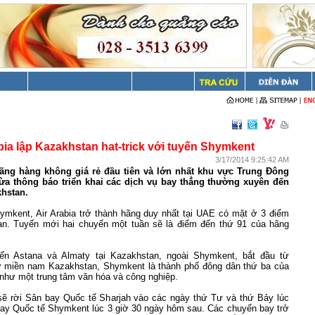
bia lập Kazakhstan hat-trick với tuyến Shymkent
3/17/2014 9:25:42 AM
hãng hàng không giá rẻ đầu tiên và lớn nhất khu vực Trung Đông
ừa thông báo triển khai các dịch vụ bay thẳng thường xuyên đến
khstan
.
ymkent, Air Arabia trở thành hãng duy nhất tại UAE có mặt ở 3 điểm
an
. Tuyến mới hai chuyến một tuần sẽ là điểm đến thứ 91 của hãng
đến Astana và Almaty tại
Kazakhstan
, ngoài Shymkent, bắt đầu từ
ở miền nam
Kazakhstan
, Shymkent là thành phố đông dân thứ ba của
như một trung tâm văn hóa và công nghiệp.
ẽ rời Sân bay Quốc tế Sharjah vào các ngày thứ Tư và thứ Bảy lúc
bay Quốc tế Shymkent lúc 3 giờ 30 ngày hôm sau. Các chuyến bay trở