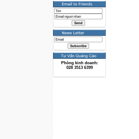
Phòng kinh doanh:
028
3513 6399