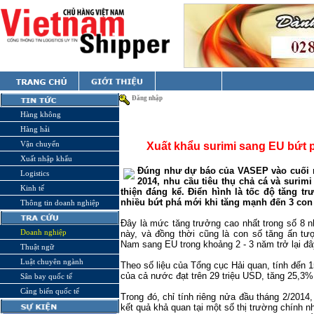
Đăng nhập
Hàng không
Hàng hải
Vận chuyển
Xuất khẩu surimi sang EU bứt 
Xuất nhập khẩu
Đúng như dự báo của VASEP vào cuối 
Logistics
2014, nhu cầu tiêu thụ chả cá và surimi
Kinh tế
thiện đáng kể. Điển hình là tốc độ tăng 
nhiều bứt phá mới khi tăng mạnh đến 3 con
Thông tin doanh nghiệp
Đây là mức tăng trưởng cao nhất trong số 8 n
Doanh nghiệp
này, và đồng thời cũng là con số tăng ấn tư
Nam sang EU trong khoảng 2 - 3 năm trở lại đâ
Thuật ngữ
Luật chuyên ngành
Theo số liệu của Tổng cục Hải quan, tính đến 15
của cả nước đạt trên 29 triệu USD, tăng 25,3%
Sân bay quốc tế
Cảng biển quốc tế
Trong đó, chỉ tính riêng nửa đầu tháng 2/2014
kết quả khả quan tại một số thị trường chính