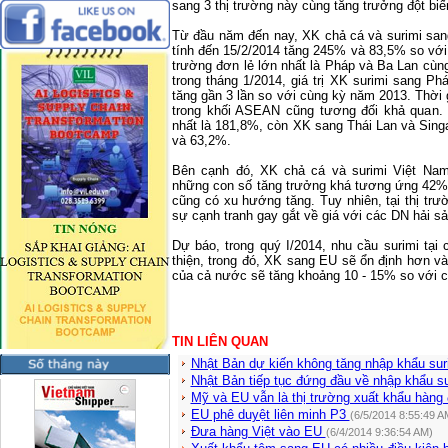
sang 3 thị trường này cùng tăng trưởng đột biế
Từ đầu năm đến nay, XK chả cá và surimi san
tính đến 15/2/2014 tăng 245% và 83,5% so với
trường đơn lẻ lớn nhất là Pháp và Ba Lan cùn
trong tháng 1/2014, giá trị XK surimi sang P
tăng gần 3 lần so với cùng kỳ năm 2013. Thời 
trong khối ASEAN cũng tương đối khả quan.
nhất là 181,8%, còn XK sang Thái Lan và
Sing
và 63,2%.
Bên cạnh đó, XK chả cá và surimi Việt
Na
những con số tăng trưởng khá tương ứng 42% 
cũng có xu hướng tăng. Tuy nhiên, tại thị tr
sự cạnh tranh gay gắt về giá với các DN hải s
Dự báo, trong quý I/2014, nhu cầu surimi tại 
thiện, trong đó, XK sang EU sẽ ổn định hơn và 
của cả nước sẽ tăng khoảng 10 - 15% so với 
TIN LIÊN QUAN
Nhật Bản dự kiến không tăng nhập khẩu su
Nhật Bản tiếp tục đứng đầu về nhập khẩu s
Mỹ và EU vẫn là thị trường xuất khẩu hàng
EU phê duyệt liên minh P3
(6/5/2014 8:55:49 A
Đưa hàng Việt vào EU
(6/4/2014 9:36:54 AM)