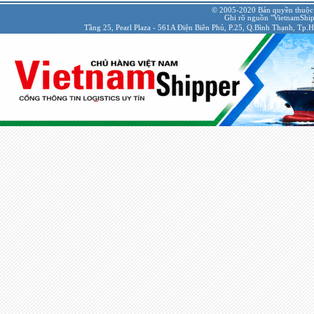
© 2005-2020 Bản quyền thuộc
Ghi rõ nguồn "VietnamShipp
Tầng 25, Pearl Plaza - 561A Điện Biên Phủ, P.25, Q.Bình Thạnh, Tp.