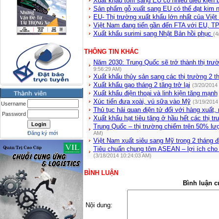
Xuất khẩu tôm sang EU có nhiều điều kiện 
Sản phẩm gỗ xuất sang EU có thể đạt kim 
EU- Thị trường xuất khẩu lớn nhất của Việ
Việt Nam đang tiến gần đến FTA với EU, 
Xuất khẩu surimi sang Nhật Bản hồi phục
(4
THÔNG TIN KHÁC
Năm 2030: Trung Quốc sẽ trở thành thị trư
9:56:29 AM)
Xuất khẩu thủy sản sang các thị trường 2 
Xuất khẩu gạo tháng 2 tăng trở lại
(3/20/2014
Xuất khẩu điện thoại và linh kiện tăng mạnh
Xúc tiến đưa xoài, vú sữa vào Mỹ
(3/19/2014
Username
Thủ tục hải quan điện tử đối với hàng xuất,
Password
Xuất khẩu hạt tiêu tăng ở hầu hết các thị t
Trung Quốc – thị trường chiếm trên 50% l
Đăng ký mới
AM)
Việt Nam xuất siêu sang Mỹ trong 2 tháng 
Tiêu chuẩn chung tôm ASEAN – lợi ích cho
(3/18/2014 10:24:03 AM)
BÌNH LUẬN
Bình luận c
Nội dung: