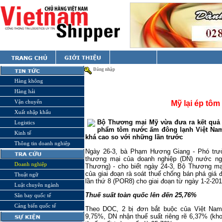
Đăng nhập
Hàng không
Hàng hải
Vận chuyển
Mỹ lại ép tôm
Xuất nhập khẩu
Bộ Thương mại Mỹ vừa đưa ra kết quả đ
Logistics
phẩm tôm nước ấm đông lạnh Việt
Na
Kinh tế
khá cao so với những lần trước
Thông tin doanh nghiệp
Ngày 26-3, bà Phạm Hương Giang - Phó trư
thương mại của doanh nghiệp (DN) nước ng
Doanh nghiệp
Thương) - cho biết ngày 24-3, Bộ Thương m
của giai đoạn rà soát
thuế chống bán phá giá
đ
Thuật ngữ
lần thứ 8 (POR8) cho giai đoạn từ ngày 1-2-20
Luật chuyên ngành
Thuế suất toàn quốc lên đến 25,76%
Sân bay quốc tế
Cảng biển quốc tế
Theo DOC, 2 bị đơn bắt buộc của Việt Nam
9,75%, DN nhận thuế suất riêng rẽ 6,37% (kh