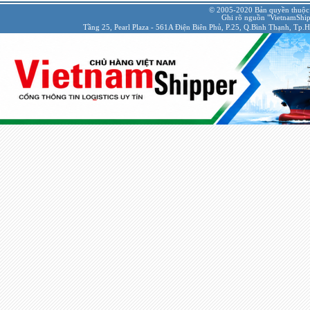
© 2005-2020 Bản quyền thuộc
Ghi rõ nguồn "VietnamShipp
Tầng 25, Pearl Plaza - 561A Điện Biên Phủ, P.25, Q.Bình Thạnh, Tp.