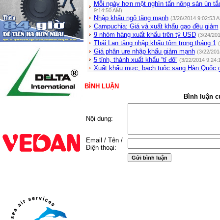
Mỗi ngày hơn một nghìn tấn nông sản ùn tắ
9:14:50 AM)
Nhập khẩu ngô tăng mạnh
(3/26/2014 9:02:53 
Campuchia: Giá và xuất khẩu gạo đều giảm
9 nhóm hàng xuất khẩu trên tỷ USD
(3/24/20
Thái Lan tăng nhập khẩu tôm trong tháng 1
Giá phân ure nhập khẩu giảm mạnh
(3/22/201
5 tỉnh, thành xuất khẩu “tỉ đô”
(3/22/2014 9:24:
Xuất khẩu mực, bạch tuộc sang Hàn Quốc 
BÌNH LUẬN
Bình luận c
Nội dung:
Email / Tên /
Điện thoại: