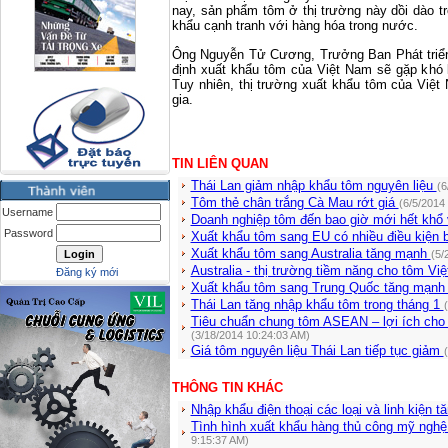
nay, sản phẩm tôm ở thị trường này dồi dào 
khẩu cạnh tranh với hàng hóa trong nước.
Ông Nguyễn Tử Cương, Trưởng Ban Phát triển
định xuất khẩu tôm của Việt Nam sẽ gặp khó k
Tuy nhiên, thị trường xuất khẩu tôm của Việt
gia.
TIN LIÊN QUAN
Thái Lan giảm nhập khẩu tôm nguyên liệu
(6
Tôm thẻ chân trắng Cà Mau rớt giá
(6/5/2014
Username
Doanh nghiệp tôm đến bao giờ mới hết khổ 
Password
Xuất khẩu tôm sang EU có nhiều điều kiện 
Xuất khẩu tôm sang Australia tăng mạnh
(5/
Australia - thị trường tiềm năng cho tôm V
Đăng ký mới
Xuất khẩu tôm sang Trung Quốc tăng mạn
Thái Lan tăng nhập khẩu tôm trong tháng 1
Tiêu chuẩn chung tôm ASEAN – lợi ích cho
(3/18/2014 10:24:03 AM)
Giá tôm nguyên liệu Thái Lan tiếp tục giảm
THÔNG TIN KHÁC
Nhập khẩu điện thoại các loại và linh kiện t
Tình hình xuất khẩu hàng thủ công mỹ ngh
9:15:37 AM)