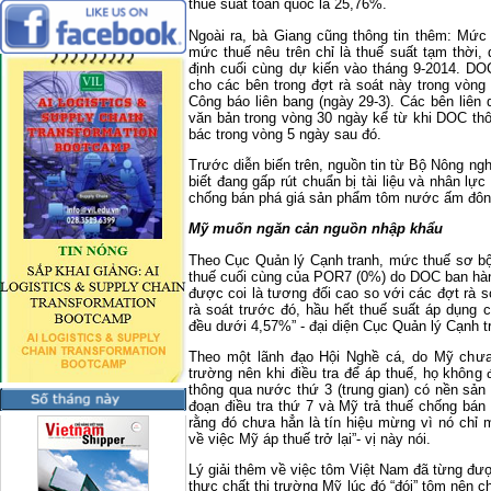
thuế suất toàn quốc là 25,76%.
Ngoài ra, bà Giang cũng thông tin thêm:
Mức 
mức thuế nêu trên chỉ là thuế suất tạm thời,
định cuối cùng dự kiến vào tháng 9-2014.
DOC 
cho các bên trong đợt rà soát này trong vòng 
Công báo liên bang (ngày 29-3). Các bên liên 
văn bản trong vòng 30 ngày kể từ khi DOC thô
bác trong vòng 5 ngày sau đó.
Trước diễn biến trên, nguồn tin từ Bộ Nông ngh
biết đang gấp rút chuẩn bị tài liệu và nhân lự
chống bán phá giá sản phẩm tôm nước ấm đôn
Mỹ muốn ngăn cản nguồn nhập khẩu
Theo Cục Quản lý Cạnh tranh, mức thuế sơ b
thuế cuối cùng của POR7 (0%) do DOC ban hàn
được coi là tương đối cao so với các đợt rà s
rà soát trước đó, hầu hết thuế suất áp dụng 
đều dưới 4,57%” - đại diện Cục Quản lý Cạnh t
Theo một lãnh đạo Hội Nghề cá, do Mỹ chưa 
trường nên khi điều tra để áp thuế, họ không
thông qua nước thứ 3 (trung gian) có nền sản 
đoạn điều tra thứ 7 và Mỹ trả thuế chống bán
rằng đó chưa hẳn là tín hiệu mừng vì nó chỉ 
về việc Mỹ áp thuế trở lại”- vị này nói.
Lý giải thêm về việc tôm Việt Nam đã từng đượ
thực chất thị trường Mỹ lúc đó “đói” tôm nên 