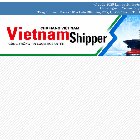
© 2005-2020 Bản quyền thuộc
Ghi rõ nguồn "VietnamShipp
Tầng 25, Pearl Plaza - 561A Điện Biên Phủ, P.25, Q.Bình Thạnh, Tp.