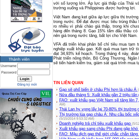
với số lượng lớn. Áp lực giá thấp của Thái 
trường xuống và
Philippines
được hưởng lợi.
Việt
Nam
đang kẹt giữa áp lực giữa thị trường
trong nước. Để đạt được mục tiêu trúng thầu
ro nhiều vì phải chào giá thấp, trong khi c
hàng đến tháng 8. Gạo 15% tấm đấu thầu có 
nên giá trong nước tăng, bất lợi cho Việt
Nam
.
VFA đã triển khai phân bổ chỉ tiêu mua tạm 
nghiệp xuất khẩu gạo. Kết quả mua tạm trữ tí
đạt 34,93% kế hoạch. Trong tháng 4 này, đoàn
Phát triển nông thôn, Bộ Công Thương, Ngân
sẽ tiến hành kiểm tra, giám sát quá trình mua t
Username
Password
TIN LIÊN QUAN
Đăng ký mới
Gạo sẽ phổ biến ở châu Phi hơn là châu Á
Nửa đầu tháng 5: Xuất khẩu gần 2 triệu tấn
FAO: xuất khẩu gạo Việt Nam sẽ tăng lên 7,
AM)
Thái Lan hy vọng lấy lại 70-80% thị trườn
Thị trường lúa gạo châu Á: Nhu cầu bốc xếp
(5/15/2014 9:53:32 AM)
Doanh nghiệp trả chỉ tiêu xuất khẩu gạo
(5/1
Xuất khẩu gạo sang châu Phi đang gặp khó
FAO: Mậu dịch gạo thế giới chắc chắn tăn