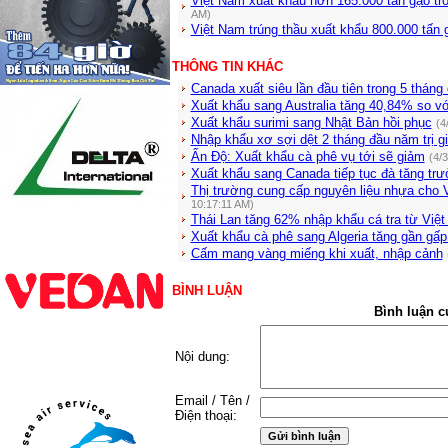
Việt Nam xuất khẩu hơn 165.000 tấn gạo tr
AM)
Việt Nam trúng thầu xuất khẩu 800.000 tấn 
THÔNG TIN KHÁC
Canada xuất siêu lần đầu tiên trong 5 tháng
Xuất khẩu sang Australia tăng 40,84% so v
Xuất khẩu surimi sang Nhật Bản hồi phục
(4
Nhập khẩu xơ sợi dệt 2 tháng đầu năm trị gi
Ấn Độ: Xuất khẩu cà phê vụ tới sẽ giảm
(4/
Xuất khẩu sang Canada tiếp tục đà tăng tr
Thị trường cung cấp nguyên liệu nhựa cho 
10:17:11 AM)
Thái Lan tăng 62% nhập khẩu cá tra từ Vi
Xuất khẩu cà phê sang Algeria tăng gần gấp
Cấm mang vàng miếng khi xuất, nhập cảnh
BÌNH LUẬN
Bình luận c
Nội dung:
Email / Tên /
Điện thoại: