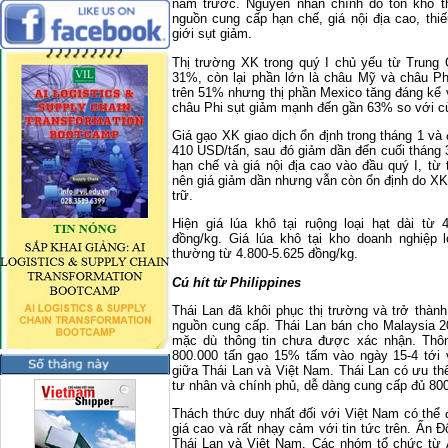
năm trước. Nguyên nhân chính do tồn kho t
nguồn cung cấp hạn chế, giá nội địa cao, thiế
giới sụt giảm.
Thị trường XK trong quý I chủ yếu từ Trung
31%, còn lại phần lớn là châu Mỹ và châu Ph
trên 51% nhưng thị phần Mexico tăng đáng kể v
châu Phi sụt giảm mạnh đến gần 63% so với c
Giá gạo XK giao dịch ổn định trong tháng 1 v
410 USD/tấn, sau đó giảm dần đến cuối tháng
hạn chế và giá nội địa cao vào đầu quý I, từ
nên giá giảm dần nhưng vẫn còn ổn định do XK
trữ.
Hiện giá lúa khô tại ruộng loại hạt dài từ 
đồng/kg. Giá lúa khô tại kho doanh nghiệp l
thường từ 4.800-5.625 đồng/kg.
Cú hít từ Philippines
Thái Lan đã khôi phục thị trường và trở thàn
nguồn cung cấp. Thái Lan bán cho
Malaysia
20
mặc dù thông tin chưa được xác nhận. Thôn
800.000 tấn gạo 15% tấm vào ngày 15-4 tới 
giữa Thái Lan và Việt
Nam
. Thái Lan có ưu th
tư nhân và chính phủ, dễ dàng cung cấp đủ 800
Thách thức duy nhất đối với Việt
Nam
có thể 
giá cao và rất nhạy cảm với tin tức trên. Ấn 
Thái Lan và Việt
Nam
. Các nhóm tổ chức từ