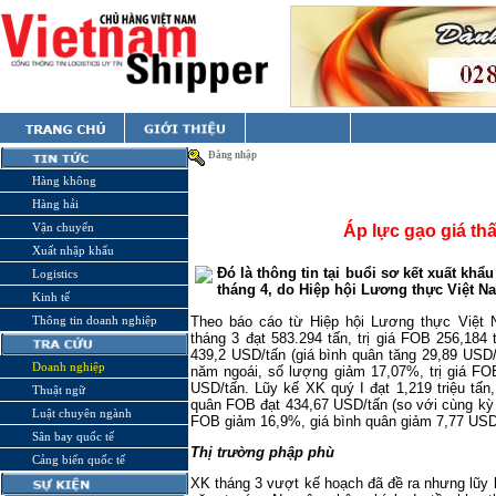
Đăng nhập
Hàng không
Hàng hải
Vận chuyển
Áp lực gạo giá th
Xuất nhập khẩu
Đó là thông tin tại buổi sơ kết xuất khẩ
Logistics
tháng 4, do Hiệp hội Lương thực Việt
N
Kinh tế
Theo báo cáo từ Hiệp hội Lương thực Việt 
Thông tin doanh nghiệp
tháng 3 đạt 583.294 tấn, trị giá FOB 256,184
439,2 USD/tấn (giá bình quân tăng 29,89 USD/
Doanh nghiệp
năm ngoái, số lượng giảm 17,07%, trị giá FO
USD/tấn. Lũy kế XK quý I đạt 1,219 triệu tấn,
Thuật ngữ
quân FOB đạt 434,67 USD/tấn (so với cùng kỳ 
Luật chuyên ngành
FOB giảm 16,9%, giá bình quân giảm 7,77 USD
Sân bay quốc tế
Thị trường phập phù
Cảng biển quốc tế
XK tháng 3 vượt kế hoạch đã đề ra nhưng lũy 