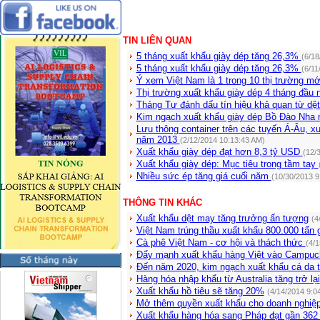
TIN LIÊN QUAN
5 tháng xuất khẩu giày dép tăng 26,3%
(6/18
5 tháng xuất khẩu giày dép tăng 26,3%
(6/11
Ý xem Việt Nam là 1 trong 10 thị trường mớ
Thị trường xuất khẩu giày dép 4 tháng đầu
Tháng Tư đánh dấu tín hiệu khả quan từ dệ
Kim ngạch xuất khẩu giày dép Bồ Đào Nha
Lưu thông container trên các tuyến Á-Âu, 
năm 2013
(2/12/2014 10:13:43 AM)
Xuất khẩu giày dép đạt hơn 8,3 tỷ USD
(12/
Xuất khẩu giày dép: Mục tiêu trong tầm tay
Nhiều sức ép tăng giá cuối năm
(10/30/2013 9
THÔNG TIN KHÁC
Xuất khẩu dệt may tăng trưởng ấn tượng
(4
Việt Nam trúng thầu xuất khẩu 800.000 tấn 
Cà phê Việt Nam - cơ hội và thách thức
(4/
Đẩy mạnh xuất khẩu hàng Việt vào Campuc
Đến năm 2020, kim ngạch xuất khẩu cá da t
Hàng hóa nhập khẩu từ Australia tăng trở lại
Xuất khẩu hồ tiêu sẽ tăng 20%
(4/14/2014 9:0
Mở thêm quyền xuất khẩu cho doanh nghiệ
Xuất khẩu hàng hóa sang Pháp đạt gần 362