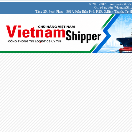
© 2005-2020 Bản quyền thuộc
Ghi rõ nguồn "VietnamShipp
Tầng 25, Pearl Plaza - 561A Điện Biên Phủ, P.25, Q.Bình Thạnh, Tp.