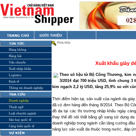
Đăng nhập
Hàng không
Hàng hải
Vận chuyển
Xuất khẩu giày d
Xuất nhập khẩu
Theo số liệu từ Bộ Công Thương, kim ng
Logistics
3/2014 đạt 700 triệu USD, tính chung 
Kinh tế
kim ngạch 2,2 tỷ USD, tăng 25,9% so với cù
Thông tin doanh nghiệp
Thời điểm hiện tại, sản xuất của ngành da già
Doanh nghiệp
đã có đơn hàng đến tháng 8/2014. Theo Bộ Cô
Thuật ngữ
đồ da tại các thị trường nhập khẩu ngày càng
Luật chuyên ngành
thay thế đồ nội thất bằng gỗ sang sử dụng da 
Sân bay quốc tế
doanh nghiệp trong ngành cần tăng cường đầu 
Cảng biển quốc tế
năng lực sản xuất da thuộc trong nước, đáp ứn