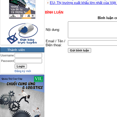
EU- Thị trường xuất khẩu lớn nhất của Việ
BÌNH LUẬN
Bình luận c
Nội dung:
Email / Tên /
Điện thoại:
Username
Password
Đăng ký mới