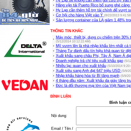
Hy Lạp sẽ không cần thêm gói cứu trợ vào
Hãng vận tải Puerto Rico bổ sung ghé cảng 
Hy Lạp cần thêm hỗ trợ tài chính để vượt s
Cơ hội cho hàng Việt vào Ý
(8/22/2013 9:41:58
Sản lượng container của LA giảm 1.48% tro
THÔNG TIN KHÁC
Máy móc, thiết bị, dụng cụ chiếm trên 30%
(5/12/2014 10:12:22 AM)
Mỹ vươn lên là nhà nhập khẩu lớn nhất cá 
Tháng Tư đánh dấu tín hiệu khả quan từ dệ
Xuất khẩu sang châu Phi, Tây Á, Nam Á đạ
Doanh nghiệp trả chỉ tiêu xuất khẩu gạo
(5/1
Nhiều lạc quan cho xuất khẩu
(5/10/2014 9:20
Xuất siêu sang Anh đạt 647 triệu USD
(5/9/2
Nhập khẩu hàng hóa từ Bỉ tăng mạnh
(5/9/20
4 tháng đầu năm: Xuất khẩu da giày tăng 
Đức là đối thương mại lớn của Việt Nam tạ
BÌNH LUẬN
Bình luận c
Nội dung:
Email / Tên /