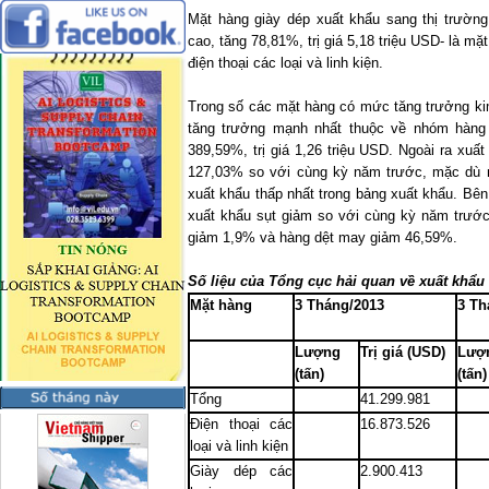
Mặt hàng giày dép xuất khẩu sang thị trườn
cao, tăng 78,81%, trị giá 5,18 triệu USD- là mặt
điện thoại các loại và linh kiện.
Trong số các mặt hàng có mức tăng trưởng ki
tăng trưởng mạnh nhất thuộc về nhóm hàng 
389,59%, trị giá 1,26 triệu USD. Ngoài ra xuấ
127,03% so với cùng kỳ năm trước, mặc dù 
xuất khẩu thấp nhất trong bảng xuất khẩu. Bê
xuất khẩu sụt giảm so với cùng kỳ năm trước
giảm 1,9% và hàng dệt may giảm 46,59%.
Số liệu của Tổng cục hải quan về xuất khẩ
Mặt hàng
3 Tháng/2013
3 Th
Lượng
Trị giá (USD)
Lượ
(tấn)
(tấn)
Tổng
41.299.981
Điện thoại các
16.873.526
loại và linh kiện
Giày dép các
2.900.413