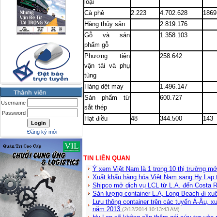
loại
Cà phê
2.223
4.702.628
1869
Hàng thủy sản
2.819.176
Gỗ và sản
1.358.103
phẩm gỗ
Phương tiện
258.642
vận tải và phụ
tùng
Hàng dệt may
1.496.147
Sản phẩm từ
600.727
Username
sắt thép
Password
Hạt điều
48
344.500
143
Đăng ký mới
TIN LIÊN QUAN
Ý xem Việt Nam là 1 trong 10 thị trường mớ
Xuất khẩu hàng hóa Việt Nam sang Hy Lạp 
Shipco mở dịch vụ LCL từ L.A. đến Costa 
Sản lượng container L.A, Long Beach đi x
Lưu thông container trên các tuyến Á-Âu, 
năm 2013
(2/12/2014 10:13:43 AM)