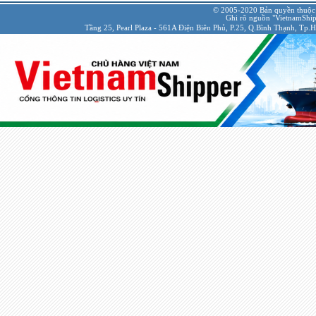
© 2005-2020 Bản quyền thuộc
Ghi rõ nguồn "VietnamShipp
Tầng 25, Pearl Plaza - 561A Điện Biên Phủ, P.25, Q.Bình Thạnh, Tp.