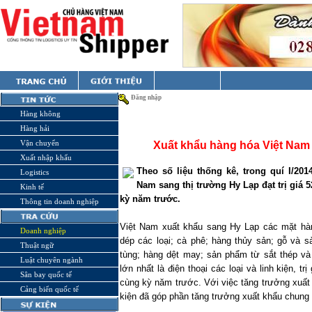
Đăng nhập
Hàng không
Hàng hải
Vận chuyển
Xuất khẩu hàng hóa Việt Nam
Xuất nhập khẩu
Theo số liệu thống kê, trong quí I/20
Logistics
Nam sang thị trường Hy Lạp đạt trị giá 
Kinh tế
kỳ năm trước.
Thông tin doanh nghiệp
Việt
Nam
xuất khẩu sang Hy Lạp các mặt hàng:
Doanh nghiệp
dép các loại; cà phê; hàng thủy sản; gỗ và 
Thuật ngữ
tùng; hàng dệt may; sản phẩm từ sắt thép và h
Luật chuyên ngành
lớn nhất là điện thoại các loại và linh kiện, t
Sân bay quốc tế
cùng kỳ năm trước. Với việc tăng trưởng xuất 
Cảng biển quốc tế
kiện đã góp phần tăng trưởng xuất khẩu chung s