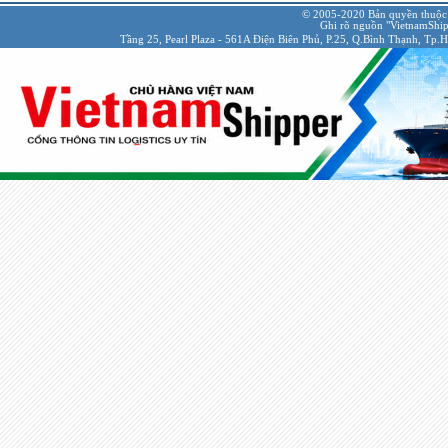
© 2005-2020 Bản quyền thuộc
Ghi rõ nguồn "VietnamShipp
Tầng 25, Pearl Plaza - 561A Điện Biên Phủ, P.25, Q.Bình Thạnh, Tp.