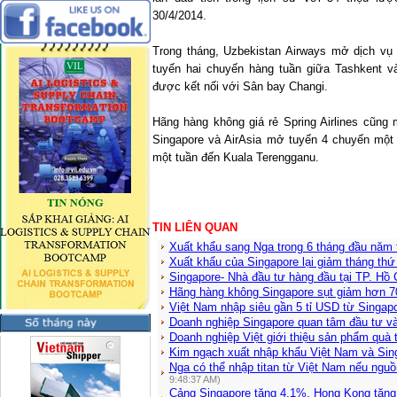
30/4/2014.
Trong tháng, Uzbekistan Airways mở dịch vụ
tuyến hai chuyến hàng tuần giữa
Tashkent
v
được kết nối với Sân bay Changi.
Hãng hàng không giá rẻ Spring Airlines cũng
Singapore và AirAsia mở tuyến 4 chuyến một
một tuần đến Kuala Terengganu.
TIN LIÊN QUAN
Xuất khẩu sang Nga trong 6 tháng đầu năm
Xuất khẩu của Singapore lại giảm tháng thứ 
Singapore- Nhà đầu tư hàng đầu tại TP. Hồ
Hãng hàng không Singapore sụt giảm hơn 
Việt Nam nhập siêu gần 5 tỉ USD từ Singap
Doanh nghiệp Singapore quan tâm đầu tư 
Doanh nghiệp Việt giới thiệu sản phẩm quà 
Kim ngạch xuất nhập khẩu Việt Nam và Si
Nga có thể nhập titan từ Việt Nam nếu ngu
9:48:37 AM)
Cảng Singapore tăng 4.1%, Hong Kong tăng