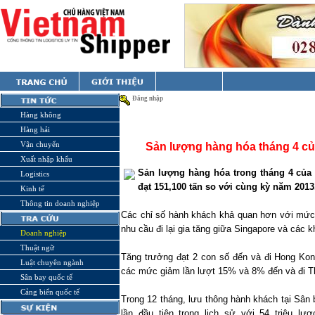
Đăng nhập
Hàng không
Hàng hải
Vận chuyển
Sản lượng hàng hóa tháng 4 củ
Xuất nhập khẩu
Sản lượng hàng hóa trong tháng 4 của
Logistics
đạt 151,100 tấn so với cùng kỳ năm 2013
Kinh tế
Thông tin doanh nghiệp
Các chỉ số hành khách khả quan hơn với mức 
nhu cầu đi lại gia tăng giữa
Singapore
và các k
Doanh nghiệp
Thuật ngữ
Tăng trưởng đạt 2 con số đến và đi Hong Kon
Luật chuyên ngành
các mức giảm lần lượt 15% và 8% đến và đi T
Sân bay quốc tế
Cảng biển quốc tế
Trong 12 tháng, lưu thông hành khách tại Sân
lần đầu tiên trong lịch sử với 54 triệu l