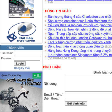
AM)
THÔNG TIN KHÁC
Sản lượng tháng 4 của Charleston cao nhất
Sản lượng container quý 1 của Hamburg tă
Yếu logistics là rào cản lớn đối với giao th
Đồng Nai cần hơn 49 nghìn tỷ đồng để phát t
Nga - Trung sắp xây cầu đường sắt xuyên bi
Khu tàu thứ hai của London Gateway thu hú
FedEx tăng cường phát triển logistics xanh
Đồng loạt triển khai thông quan điện tử
(5/20
Hàng hóa Hong Kong tăng nhờ trung chuyể
Username
Lưu thông container Singapore tăng 6.2% t
Password
(5/19/2014 8:34:21 AM)
BÌNH LUẬN
Đăng ký mới
Bình luận c
Nội dung:
Email / Tên /
Điện thoại: