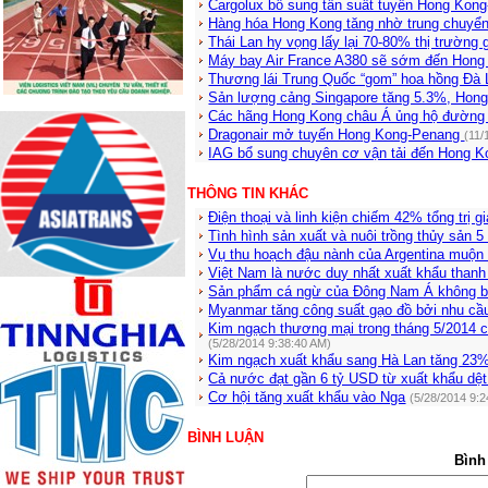
Cargolux bổ sung tần suất tuyến Hong Kon
Hàng hóa Hong Kong tăng nhờ trung chuyể
Thái Lan hy vọng lấy lại 70-80% thị trườn
Máy bay Air France A380 sẽ sớm đến Hon
Thương lái Trung Quốc “gom” hoa hồng Đà
Sản lượng cảng Singapore tăng 5.3%, Hong
Các hãng Hong Kong châu Á ủng hộ đường 
Dragonair mở tuyến Hong Kong-Penang
(11/
IAG bổ sung chuyên cơ vận tải đến Hong 
THÔNG TIN KHÁC
Điện thoại và linh kiện chiếm 42% tổng trị gi
Tình hình sản xuất và nuôi trồng thủy sản 5
Vụ thu hoạch đậu nành của Argentina muộn
Việt Nam là nước duy nhất xuất khẩu thanh
Sản phẩm cá ngừ của Đông Nam Á không bắt
Myanmar tăng công suất gạo đồ bởi nhu cầ
Kim ngạch thương mại trong tháng 5/2014 
(5/28/2014 9:38:40 AM)
Kim ngạch xuất khẩu sang Hà Lan tăng 23
Cả nước đạt gần 6 tỷ USD từ xuất khẩu d
Cơ hội tăng xuất khẩu vào Nga
(5/28/2014 9:
BÌNH LUẬN
Bình