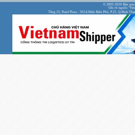
© 2005-2020 Bản quy
Ghi rõ nguồn "Viet
Tầng 25, Pearl Plaza - 561A Điện Biên Phủ, P.25, Q.Bình Th