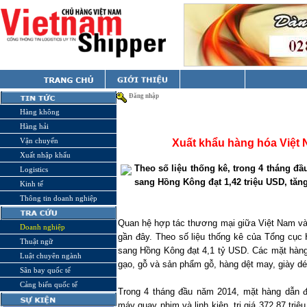
Đăng nhập
Hàng không
Hàng hải
Vận chuyển
Xuất khẩu hàng hóa Việt
Xuất nhập khẩu
Theo số liệu thống kê, trong 4 tháng đ
Logistics
sang Hồng Kông đạt 1,42 triệu USD, tăn
Kinh tế
Thông tin doanh nghiệp
Quan hệ hợp tác thương mại giữa Việt
Nam
và
Doanh nghiệp
gần đây. Theo số liệu thống kê của Tổng cục
Thuật ngữ
sang Hồng Kông đạt 4,1 tỷ USD. Các mặt hàn
Luật chuyên ngành
gạo, gỗ và sản phẩm gỗ, hàng dệt may, giày d
Sân bay quốc tế
Cảng biển quốc tế
Trong 4 tháng đầu năm 2014, mặt hàng dẫn 
máy quay phim và linh kiện, trị giá 372,87 tri