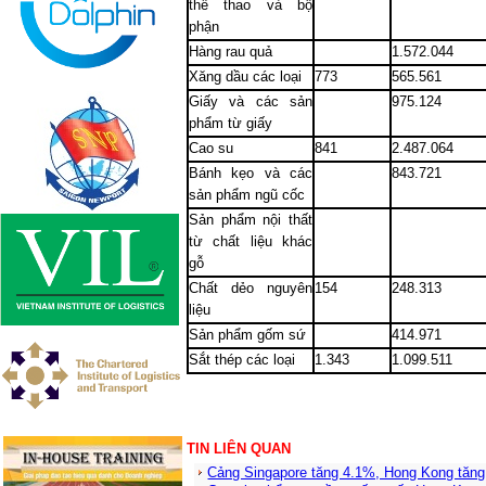
thể thao và bộ
phận
Hàng rau quả
1.572.044
Xăng dầu các loại
773
565.561
Giấy và các sản
975.124
phẩm từ giấy
Cao su
841
2.487.064
Bánh kẹo và các
843.721
sản phẩm ngũ cốc
Sản phẩm nội thất
từ chất liệu khác
gỗ
Chất dẻo nguyên
154
248.313
liệu
Sản phẩm gốm sứ
414.971
Sắt thép các loại
1.343
1.099.511
TIN LIÊN QUAN
Cảng Singapore tăng 4.1%, Hong Kong tăng