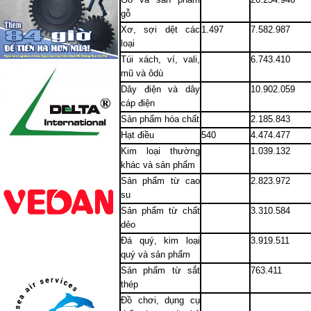
gỗ
Xơ, sợi dệt các
1.497
7.582.987
loại
Túi xách, ví, vali,
6.743.410
mũ và ôdù
Dây điện và dây
10.902.059
cáp điện
Sản phẩm hóa chất
2.185.843
Hạt điều
540
4.474.477
Kim loại thường
1.039.132
khác và sản phẩm
Sản phẩm từ cao
2.823.972
su
Sản phẩm từ chất
3.310.584
dẻo
Đá quý, kim loại
3.919.511
quý và sản phẩm
Sản phẩm từ sắt
763.411
thép
Đồ chơi, dụng cụ