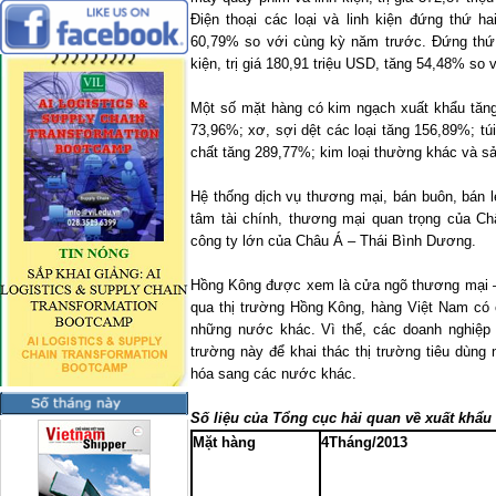
Điện thoại các loại và linh kiện đứng thứ ha
60,79% so với cùng kỳ năm trước. Đứng thứ b
kiện, trị giá 180,91 triệu USD, tăng 54,48% so
Một số mặt hàng có kim ngạch xuất khẩu tăn
73,96%; xơ, sợi dệt các loại tăng 156,89%; tú
chất tăng 289,77%; kim loại thường khác và 
Hệ thống dịch vụ thương mại, bán buôn, bán l
tâm tài chính, thương mại quan trọng của Châ
công ty lớn của Châu Á – Thái Bình Dương.
Hồng Kông được xem là cửa ngõ thương mại – 
qua thị trường Hồng Kông, hàng Việt
Nam
có 
những nước khác. Vì thế, các doanh nghiệp
trường này để khai thác thị trường tiêu dùng 
hóa sang các nước khác.
Số liệu của Tổng cục hải quan về xuất khẩ
Mặt hàng
4Tháng/2013