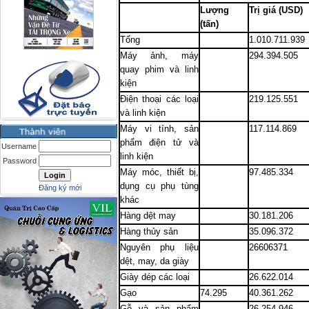
Lượng
Trị giá (USD)
(tấn)
Tổng
1.010.711.939
Máy ảnh, máy
294.394.505
quay phim và linh
kiện
Điện thoại các loại
219.125.551
và linh kiện
Máy vi tính, sản
117.114.869
phẩm điện tử và
Username
linh kiện
Password
Máy móc, thiết bị,
97.485.334
dụng cụ phụ tùng
Đăng ký mới
khác
Hàng dệt may
30.181.206
Hàng thủy sản
35.096.372
Nguyên phụ liệu
26606371
dệt, may, da giày
Giày dép các loại
26.622.014
Gạo
74.295
40.361.262
Gỗ và sản phẩm
26.254.946